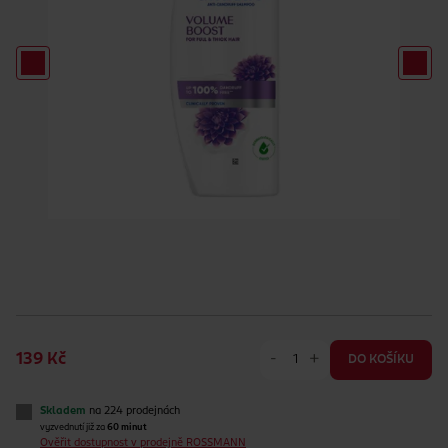
-
+
139 Kč
DO KOŠÍKU
Skladem
na 224 prodejnách
vyzvednutí již za
60 minut
Ověřit dostupnost v prodejně ROSSMANN