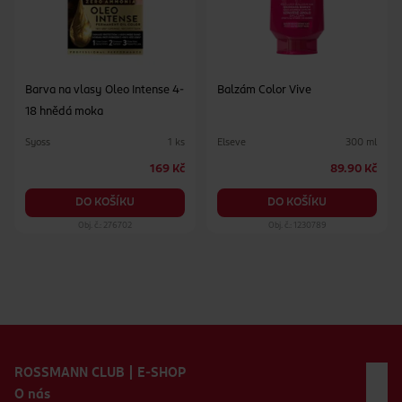
Barva na vlasy Oleo Intense 4-
Balzám Color Vive
18 hnědá moka
Syoss
Elseve
1 ks
300 ml
169 Kč
89.90 Kč
DO KOŠÍKU
DO KOŠÍKU
Obj. č.: 276702
Obj. č.: 1230789
Zápatí webu
ROSSMANN CLUB | E-SHOP
O nás