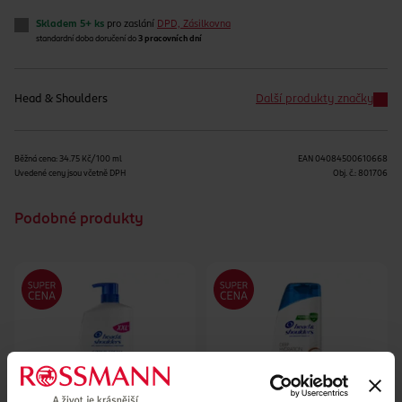
Skladem 5+ ks
pro zaslání
DPD, Zásilkovna
standardní doba doručení do
3 pracovních dní
Head & Shoulders
Další produkty značky
Běžná cena: 34.75 Kč/100 ml
EAN
04084500610668
Uvedené ceny jsou včetně DPH
Obj. č.:
801706
Podobné produkty