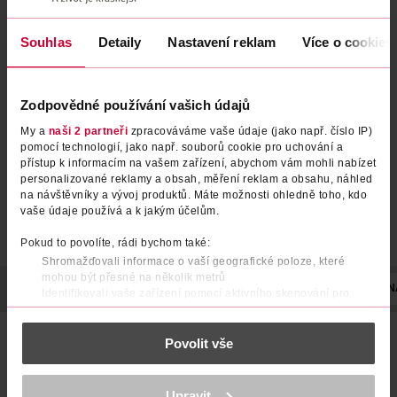
Souhlas
Detaily
Nastavení reklam
Více o cookies
Šampon a kondicionér proti
Šampon proti lupům Deep
lupům 2v1 Citrus Fresh
Hydration
Zodpovědné používání vašich údajů
Head & Shoulders
Head & Shoulders
800 ml
400 ml
229 Kč
139 Kč
My a
naši 2 partneři
zpracováváme vaše údaje (jako např. číslo IP)
pomocí technologií, jako např. souborů cookie pro uchování a
DO KOŠÍKU
DO KOŠÍKU
přístup k informacím na vašem zařízení, abychom vám mohli nabízet
personalizované reklamy a obsah, měření reklam a obsahu, náhled
Obj. č.: 1382181
Obj. č.: 942157
na návštěvníky a vývoj produktů. Máte možnosti ohledně toho, kdo
vaše údaje používá a k jakým účelům.
Pokud to povolíte, rádi bychom také:
Shromažďovali informace o vaší geografické poloze, které
mohou být přesné na několik metrů
POPIS
POUŽITÍ
SLOŽENÍ
UPOZORNĚNÍ
OBJEM
N
Identifikovali vaše zařízení pomocí aktivního skenování pro
konkrétní charakteristiky (otisk prstu)
Zjistěte více o tom, jak zpracováváme vaše osobní údaje, a nastavte
Head & Shoulders Šampon Proti Lupům Volume Boost
Povolit vše
si předvolby v
části s podrobnostmi
. Svůj souhlas můžete kdykoliv
přináší vynikající účinnost a zároveň pečuje o pokožku
změnit nebo odvolat v části Prohlášení o souborech cookie.
hlavy. Složení s látkou Piroctone Olamine a Trojitou
Ochranou* působí již od prvního umytí přímo u zdroje tří
K provozu stránek, personalizaci obsahu a reklam, funkcí sociálních
nejčastějších problémů pokožky hlavy*. Klinicky ověřené a
Upravit