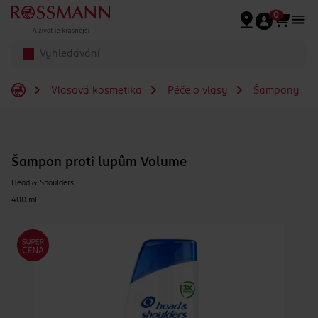
Přeskočit na hlavmní obsah
0
Vlasová kosmetika
Péče o vlasy
Šampony
Šampon proti lupům Volume
Head & Shoulders
400 ml