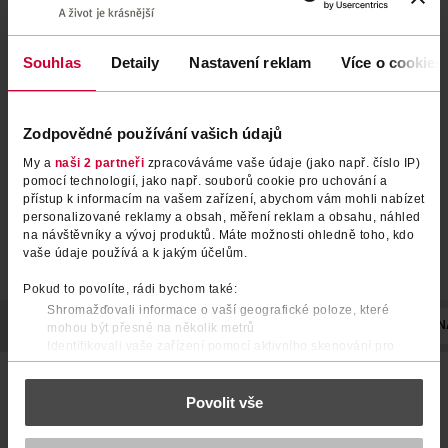
Souhlas
Detaily
Nastavení reklam
Více o cookies
Šampon a kondicionér proti
Šampon proti lupům Deep
lupům 2v1 Citrus Fresh
Hydration
Head & Shoulders
Head & Shoulders
800 ml
400 ml
Zodpovědné používání vašich údajů
229 Kč
139 Kč
My a
naši 2 partneři
zpracováváme vaše údaje (jako např. číslo IP)
DO KOŠÍKU
DO KOŠÍKU
pomocí technologií, jako např. souborů cookie pro uchování a
přístup k informacím na vašem zařízení, abychom vám mohli nabízet
Obj. č.: 1382181
Obj. č.: 942157
personalizované reklamy a obsah, měření reklam a obsahu, náhled
na návštěvníky a vývoj produktů. Máte možnosti ohledně toho, kdo
vaše údaje používá a k jakým účelům.
Pokud to povolíte, rádi bychom také:
Shromažďovali informace o vaší geografické poloze, které
POPIS
POUŽITÍ
SLOŽENÍ
UPOZORNĚNÍ
OBJEM
N
mohou být přesné na několik metrů
Identifikovali vaše zařízení pomocí aktivního skenování pro
konkrétní charakteristiky (otisk prstu)
Head & Shoulders Šampon Proti Lupům Anti Hair Fall
Zjistěte více o tom, jak zpracováváme vaše osobní údaje, a nastavte
poskytuje vynikající účinnost a zároveň pečuje o pokožku
Povolit vše
si předvolby v
části s podrobnostmi
. Svůj souhlas můžete kdykoliv
hlavy. Složení s látkou Piroctone Olamine a Trojitou
změnit nebo odvolat v části Prohlášení o souborech cookie.
Ochranou* působí již od prvního umytí přímo u zdroje tří
nejčastějších problémů pokožky hlavy*. Klinicky ověřené a