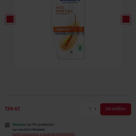
-
+
139 Kč
DO KOŠÍKU
Skladem
na 170 prodejnách
vyzvednutí již za
60 minut
Ověřit dostupnost v prodejně ROSSMANN