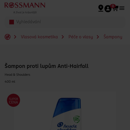
Přeskočit na hlavmní obsah
0
Vlasová kosmetika
Péče o vlasy
Šampony
Šampon proti lupům Anti-Hairfall
Head & Shoulders
400 ml