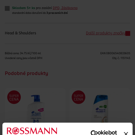
Skladem 5+ ks
pro zaslání
DPD, Zásilkovna
standardní doba doručení do
3 pracovních dní
Head & Shoulders
Další produkty značky
Běžná cena: 34.75 Kč/100 ml
EAN
08006540833605
Uvedené ceny jsou včetně DPH
Obj. č.:
1151145
Podobné produkty