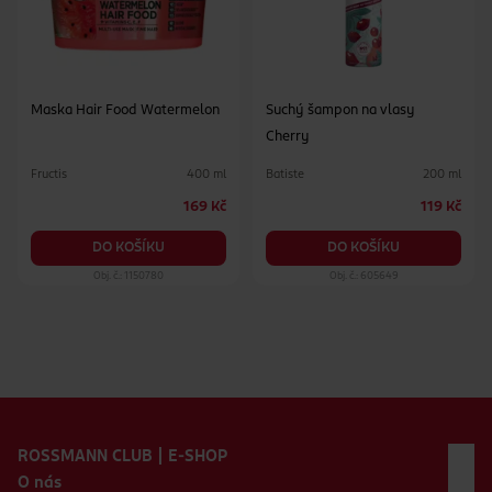
Maska Hair Food Watermelon
Suchý šampon na vlasy
Cherry
Fructis
Batiste
400 ml
200 ml
169 Kč
119 Kč
DO KOŠÍKU
DO KOŠÍKU
Obj. č.: 1150780
Obj. č.: 605649
Zápatí webu
ROSSMANN CLUB | E-SHOP
O nás