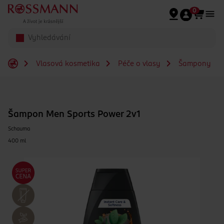
Přeskočit na hlavmní obsah
0
Vlasová kosmetika
Péče o vlasy
Šampony
Šampon Men Sports Power 2v1
Schauma
400 ml