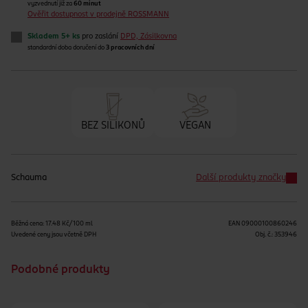
vyzvednutí již za
60 minut
Ověřit dostupnost v prodejně ROSSMANN
Skladem 5+ ks
pro zaslání
DPD, Zásilkovna
standardní doba doručení do
3 pracovních dní
BEZ SILIKONŮ
VEGAN
Schauma
Další produkty značky
Běžná cena: 17.48 Kč/100 ml
EAN
09000100860246
Uvedené ceny jsou včetně DPH
Obj. č.:
353946
Podobné produkty