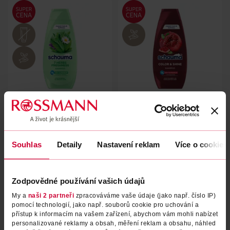
Šampon 7 Herbs Freshness
Šampon Color Shine
Schauma
Schauma
400 ml
400 ml
Souhlas
Detaily
Nastavení reklam
Více o cookies
69.90 Kč
69.90 Kč
DO KOŠÍKU
DO KOŠÍKU
Zodpovědné používání vašich údajů
Obj. č.: 344852
Obj. č.: 479837
My a
naši 2 partneři
zpracováváme vaše údaje (jako např. číslo IP)
pomocí technologií, jako např. souborů cookie pro uchování a
přístup k informacím na vašem zařízení, abychom vám mohli nabízet
personalizované reklamy a obsah, měření reklam a obsahu, náhled