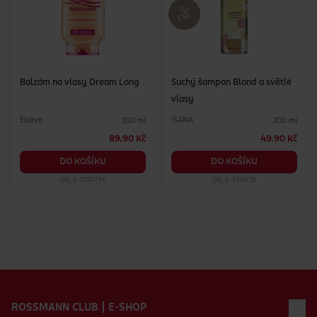
Balzám na vlasy Dream Long
Suchý šampon Blond a světlé
vlasy
Elseve
ISANA
300 ml
200 ml
89.90 Kč
49.90 Kč
DO KOŠÍKU
DO KOŠÍKU
Obj. č.: 1230796
Obj. č.: 659628
Zápatí webu
ROSSMANN CLUB | E-SHOP