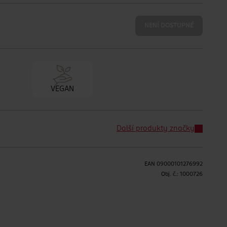
NENÍ DOSTUPNÉ
VEGAN
Další produkty značky
EAN
09000101276992
Obj. č.:
1000726