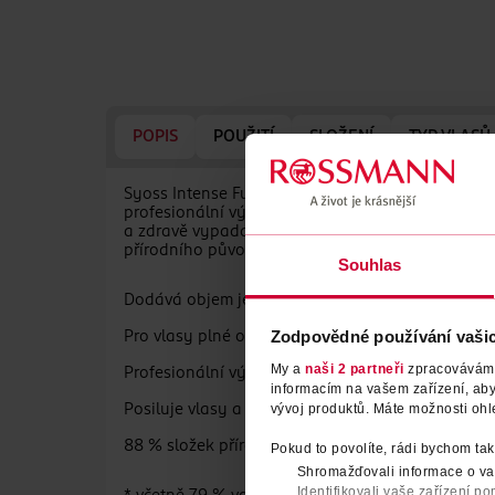
POPIS
POUŽITÍ
SLOŽENÍ
TYP VLASŮ
Syoss Intense Fullness šampon pro jemné a slabé
profesionální výsledek. Tento šampon Syoss s h
a zdravě vypadající. Tento hloubkově pečující 
přírodního původu*. Tělo lahve šamponu je vyrob
Souhlas
Dodává objem jemným a slabým vlasům
Zodpovědné používání vaši
Pro vlasy plné objemu po každém umytí
My a
naši 2 partneři
zpracováváme 
Profesionální výkon
informacím na vašem zařízení, ab
vývoj produktů. Máte možnosti ohl
Posiluje vlasy a dodává jim objem
88 % složek přírodního původu*
Pokud to povolíte, rádi bychom tak
Shromažďovali informace o vaš
Identifikovali vaše zařízení po