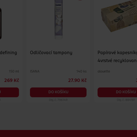
 defining
Odličovací tampony
Papírové kapesník
4vrstvé recyklovan
různé druhy
ISANA
alouette
150 ml
140 ks
269 Kč
27.90 Kč
U
DO KOŠÍKU
DO KOŠÍKU
1
Obj. č.: 796149
Obj. č.: 884181