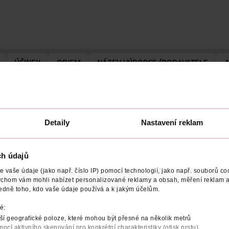
ÚČINEK
OBJEM
NÁZEV VÝROBCE/DODAVATELE
 vlasy s 3% komplexem niacinamidu. Vlasové produkty Syoss, s víc
loubkově pečujícím složením obsahujícím 3% komplexem niacinamid
šampon dodává objem jemným a slabým vlasům a zároveň je posilu
eno ze 100 % z recyklovaných materiálů**.
Detaily
Nastavení reklam
ch údajů
vaše údaje (jako např. číslo IP) pomocí technologií, jako např. souborů coo
ychom vám mohli nabízet personalizované reklamy a obsah, měření reklam a
edně toho, kdo vaše údaje používá a k jakým účelům.
é:
í geografické poloze, které mohou být přesné na několik metrů
mocí aktivního skenování pro konkrétní charakteristiky (otisk prstu)