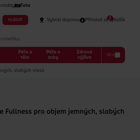
ntakty
Foto
0
Vybrat dopravu
Přihlásit se
Košík
HLEDAT
kosmetika
Péče o
Péče o
Zdravá
Více
a
tělo
zuby
výživa
ných, slabých vlasů
e Fullness pro objem jemných, slabých