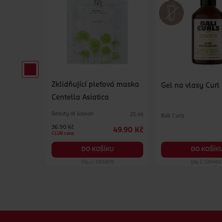
Zklidňující pleťová maska
erzální
Gel na vlasy Curl
Centella Asiatica
Beauty of Joseon
25 ml
Bali Curls
500 ml
36.90 Kč
49.90 Kč
84.90 Kč
CLUB cena
KU
DO KOŠÍK
DO KOŠÍKU
19
Obj. č.: 1205800
Obj. č.: 126466