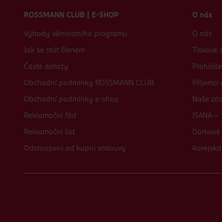
Zápatí webu
ROSSMANN CLUB | E-SHOP
O nás
Výhody věrnostního programu
O nás
Jak se stát členem
Tiskové 
Časté dotazy
Prohláše
Obchodní podmínky ROSSMANN CLUB
Příjemci
Obchodní podmínky e-shop
Naše zá
Reklamační řád
ISANA - 
Reklamační list
Dárkové 
Odstoupení od kupní smlouvy
Korejská