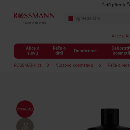
Přeskočit na hlavmní obsah
Šetři přírodu
Č
Akce a l
Akce a
Péče o
Dekorati
Domácnost
slevy
dítě
kosmeti
ROSSMANN.cz
Vlasová kosmetika
Péče o vla