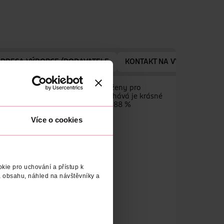
ADRESA VÝROBCE/DODAVATELE
KONTAKT NA VÝROBCE/DOD
e než 45letou historií, jsou navrženy pro
u posiluje vlasy zevnitř a zanechává je krásné
je. Složky tohoto šamponu jsou z 88 %
Více o cookies
kie pro uchování a přístup k
 obsahu, náhled na návštěvníky a