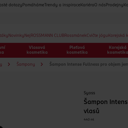
asté dotazy
Pomáháme
Trendy a inspirace
Kariéra
O nás
Prodejny
Ko
etáky
Novinky
Nej
ROSSMANN CLUB
Rossmánek
Cvičte jógu
Korejská 
vní
Vlasová
Pleťová
Korejská
ka
kosmetika
kosmetika
kosmetik
sy
Šampony
Šampon Intense Fullness pro objem jem
Syoss
Šampon Intens
vlasů
440 ml