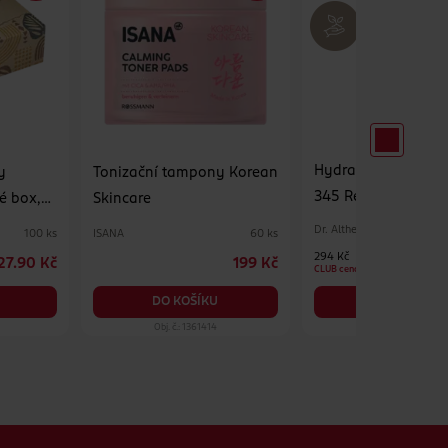
Hydratační pleťov
y
Tonizační tampony Korean
345 Relief Cream M
é box,
Skincare
Dr. Althea
ISANA
100 ks
60 ks
294 Kč
27.90 Kč
199 Kč
CLUB cena
DO KOŠÍKU
DO KOŠÍKU
Obj. č.: 1361414
Obj. č.: 1390575