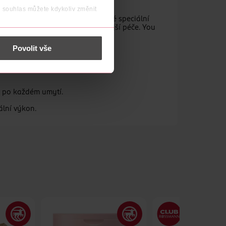
j souhlas můžete kdykoliv změnit
mpony, kondicionéry, masky a jiné speciální
é a zdravě vypadající. Intenzivnější péče. You
 nést osobní údaje.
Povolit vše
é a zdravě vypadající vlasy.
d po každém umytí.
ální výkon.