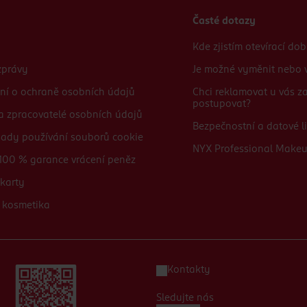
Časté dotazy
Kde zjistím otevírací do
zprávy
Je možné vyměnit nebo v
ní o ochraně osobních údajů
Chci reklamovat u vás 
postupovat?
 a zpracovatelé osobních údajů
Bezpečnostní a datové li
sady používání souborů cookie
NYX Professional Make
100 % garance vrácení peněz
karty
 kosmetika
Kontakty
Sledujte nás