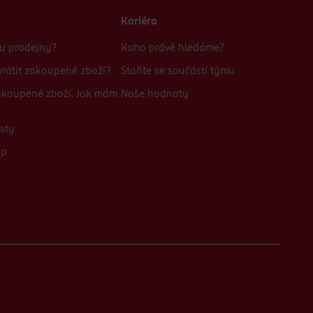
Kariéra
bu prodejny?
Koho právě hledáme?
rátit zakoupené zboží?
Staňte se součástí týmu
zakoupené zboží. Jak mám
Naše hodnoty
sty
up