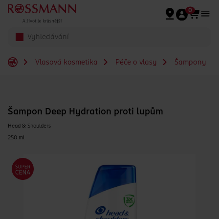
Přeskočit na hlavmní obsah
0
Vlasová kosmetika
Péče o vlasy
Šampony
Šampon Deep Hydration proti lupům
Head & Shoulders
250 ml