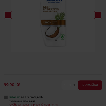
-
+
99.90 Kč
DO KOŠÍKU
Skladem
na 109 prodejnách
vyzvednutí již za
60 minut
Ověřit dostupnost v prodejně ROSSMANN