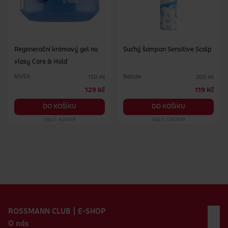
Regenerační krémový gel na
Suchý šampon Sensitive Scalp
vlasy Care & Hold
NIVEA
Batiste
150 ml
200 ml
129 Kč
119 Kč
DO KOŠÍKU
DO KOŠÍKU
Obj. č.: 426619
Obj. č.: 1283839
Zápatí webu
ROSSMANN CLUB | E-SHOP
O nás