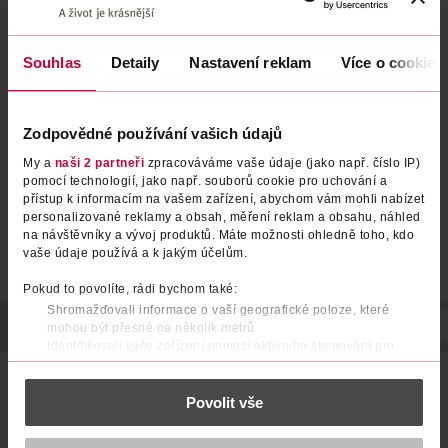
Souhlas
Detaily
Nastavení reklam
Více o cookies
Šampon proti lupům 2v1
Šampon proti lupům Citrus
Menthol Fresh
Fresh
Head & Shoulders
Head & Shoulders
400 ml
625 ml
Zodpovědné používání vašich údajů
139 Kč
199 Kč
My a
naši 2 partneři
zpracováváme vaše údaje (jako např. číslo IP)
DO KOŠÍKU
DO KOŠÍKU
pomocí technologií, jako např. souborů cookie pro uchování a
přístup k informacím na vašem zařízení, abychom vám mohli nabízet
Obj. č.: 1382143
Obj. č.: 1382082
personalizované reklamy a obsah, měření reklam a obsahu, náhled
na návštěvníky a vývoj produktů. Máte možnosti ohledně toho, kdo
vaše údaje používá a k jakým účelům.
Pokud to povolíte, rádi bychom také:
Shromažďovali informace o vaší geografické poloze, které
POPIS
POUŽITÍ
SLOŽENÍ
UPOZORNĚNÍ
TYP VLASŮ
mohou být přesné na několik metrů
Identifikovali vaše zařízení pomocí aktivního skenování pro
konkrétní charakteristiky (otisk prstu)
Head & Shoulders Deep Hydration šampon proti lupům pro
Zjistěte více o tom, jak zpracováváme vaše osobní údaje, a nastavte
všechny typy vlasů a všechny typy pokožky hlavy. Působí i
Povolit vše
si předvolby v
části s podrobnostmi
. Svůj souhlas můžete kdykoliv
proti odolným lupům. Šampon pro každodenní použití pro
změnit nebo odvolat v části Prohlášení o souborech cookie.
muže i ženy, s kokosovým olejem a se složením Microbiome
Balance, které se zaměřuje na hlavní příčinu lupů a udržuje