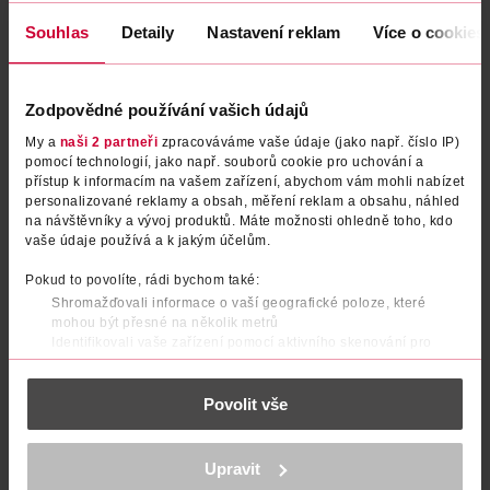
hyaluronový komplex a mastné kyseliny z bambuckého
másla.
Souhlas
Detaily
Nastavení reklam
Více o cookies
Hydratuje až na 72h (1)
Zodpovědné používání vašich údajů
Vyvinuto, testováno a schváleno pro všechny typy vlnitých a
kudrnatých vlasů (2)
My a
naši 2 partneři
zpracováváme vaše údaje (jako např. číslo IP)
pomocí technologií, jako např. souborů cookie pro uchování a
(1) Instrumentální test.
přístup k informacím na vašem zařízení, abychom vám mohli nabízet
(2) Testováno na vlnách a kudrnách 2. až 6. typu.
personalizované reklamy a obsah, měření reklam a obsahu, náhled
na návštěvníky a vývoj produktů. Máte možnosti ohledně toho, kdo
vaše údaje používá a k jakým účelům.
Dostaň každou vlnu pod kontrolu​ s novou řadou
Pokud to povolíte, rádi bychom také:
Shromažďovali informace o vaší geografické poloze, které
Fructis Curls Method od Garnier!​
mohou být přesné na několik metrů
Identifikovali vaše zařízení pomocí aktivního skenování pro
​Toužíš po dokonale definovaných vlnách, které budou
konkrétní charakteristiky (otisk prstu)
intenzivně hydratované po celý týden? Objev 4 nové
produkty speciálně vyvinuté na suché vlnité a kudrnaté
Zjistěte více o tom, jak zpracováváme vaše osobní údaje, a nastavte
vlasy.
Povolit vše
si předvolby v
části s podrobnostmi
. Svůj souhlas můžete kdykoliv
změnit nebo odvolat v části Prohlášení o souborech cookie.
Hydratované vlny po celý týden​
K provozu stránek, personalizaci obsahu a reklam, funkcí sociálních
Upravit
médií, analýze návštěvnosti, které mohou nést osobní údaje.
​Tajemství spočívá v kombinaci hydratačního hyaluronového