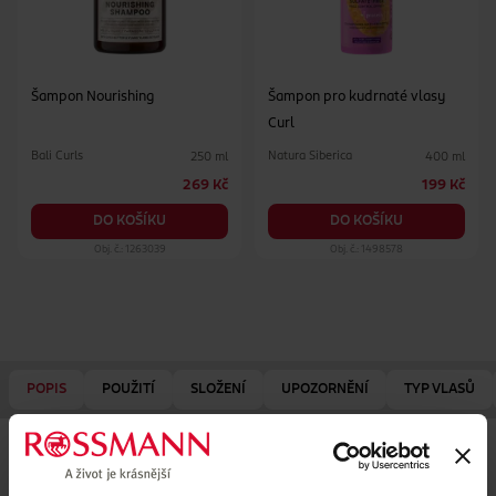
Šampon Nourishing
Šampon pro kudrnaté vlasy
Curl
Bali Curls
Natura Siberica
250 ml
400 ml
269 Kč
199 Kč
DO KOŠÍKU
DO KOŠÍKU
Obj. č.: 1263039
Obj. č.: 1498578
POPIS
POUŽITÍ
SLOŽENÍ
UPOZORNĚNÍ
TYP VLASŮ
Hydratační šampon Fructis Curly Hair pro suché vlnité a
kudrnaté vlasy hydratuje vlasové vlákno a napomáhá čistit
vlny a kudrny. Složení je obohaceno o náš 5% hydratační