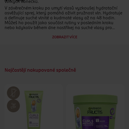
N°3 – Sprej​
vlhkých konečků.​
V závěrečném kroku po umytí vlasů vyzkoušej hydratační
osvěžující sprej, který pomáhá oživit pružnost vln. Hydratuje
a definuje suché vlnité a kudrnaté vlasy až na 48 hodin.
Můžeš ho použít jako součást rutiny v posledním kroku
nebo kdykoliv během dne nastříkej na suché vlasy pro
oživení elasticity vln.​
ZOBRAZIT VÍCE
Nejčastějí nakupované společně