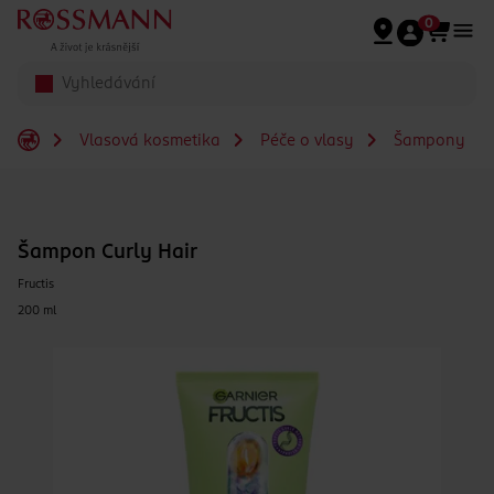
Přeskočit na hlavmní obsah
0
Vlasová kosmetika
Péče o vlasy
Šampony
Šampon Curly Hair
Fructis
200 ml