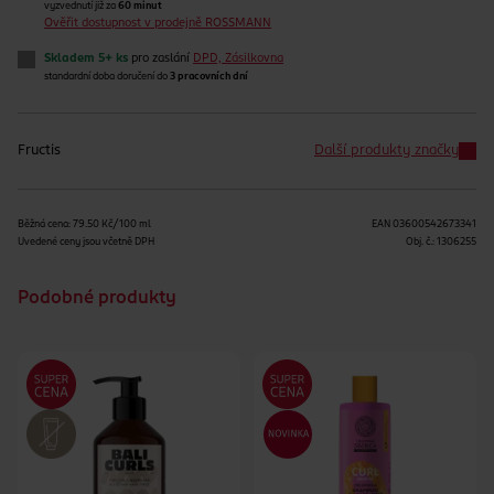
vyzvednutí již za
60 minut
Ověřit dostupnost v prodejně ROSSMANN
Skladem 5+ ks
pro zaslání
DPD, Zásilkovna
standardní doba doručení do
3 pracovních dní
Fructis
Další produkty značky
Běžná cena: 79.50 Kč/100 ml
EAN
03600542673341
Uvedené ceny jsou včetně DPH
Obj. č.:
1306255
Podobné produkty