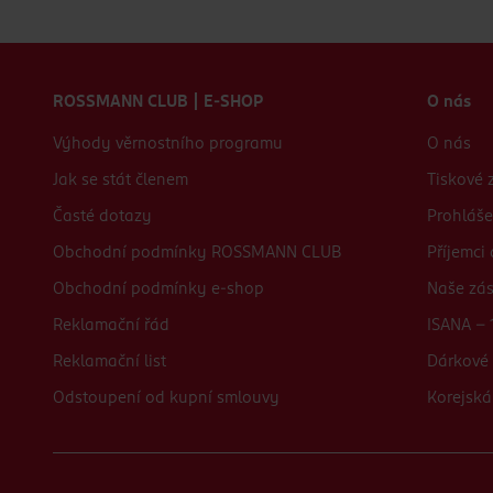
Zápatí webu
ROSSMANN CLUB | E-SHOP
O nás
Výhody věrnostního programu
O nás
Jak se stát členem
Tiskové 
Časté dotazy
Prohláše
Obchodní podmínky ROSSMANN CLUB
Příjemci
Obchodní podmínky e-shop
Naše zá
Reklamační řád
ISANA - 
Reklamační list
Dárkové 
Odstoupení od kupní smlouvy
Korejská