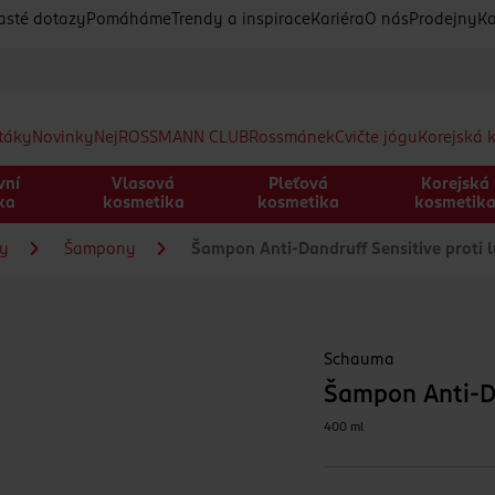
asté dotazy
Pomáháme
Trendy a inspirace
Kariéra
O nás
Prodejny
Ko
etáky
Novinky
Nej
ROSSMANN CLUB
Rossmánek
Cvičte jógu
Korejská 
vní
Vlasová
Pleťová
Korejská
ka
kosmetika
kosmetika
kosmetik
sy
Šampony
Šampon Anti-Dandruff Sensitive proti
Schauma
Šampon Anti-Da
400 ml