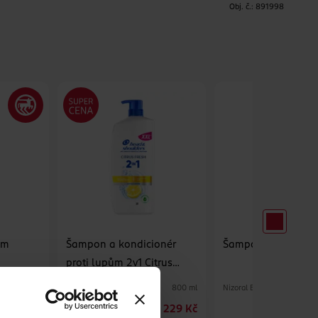
H
Obj. č.:
891998
ům
Šampon a kondicionér
Šampon proti lupů
proti lupům 2v1 Citrus
Fresh
Head & Shoulders
Nizoral Expert
300 ml
800 ml
29.90 Kč
229 Kč