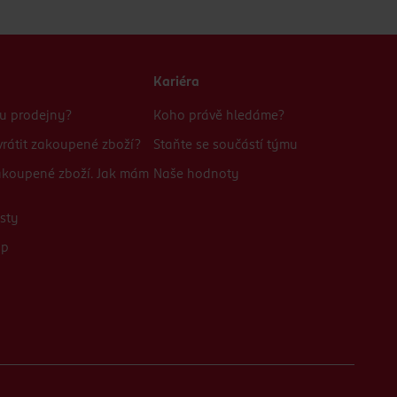
Kariéra
bu prodejny?
Koho právě hledáme?
rátit zakoupené zboží?
Staňte se součástí týmu
zakoupené zboží. Jak mám
Naše hodnoty
sty
up