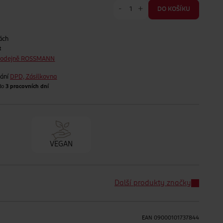
-
+
DO KOŠÍKU
ách
t
prodejně ROSSMANN
lání
DPD, Zásilkovna
 do
3 pracovních dní
VEGAN
Další produkty značky
EAN
09000101737844