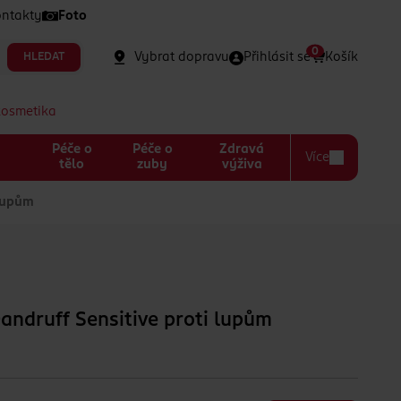
ntakty
Foto
0
Vybrat dopravu
Přihlásit se
Košík
HLEDAT
kosmetika
Péče o
Péče o
Zdravá
Více
a
tělo
zuby
výživa
 lupům
ndruff Sensitive proti lupům