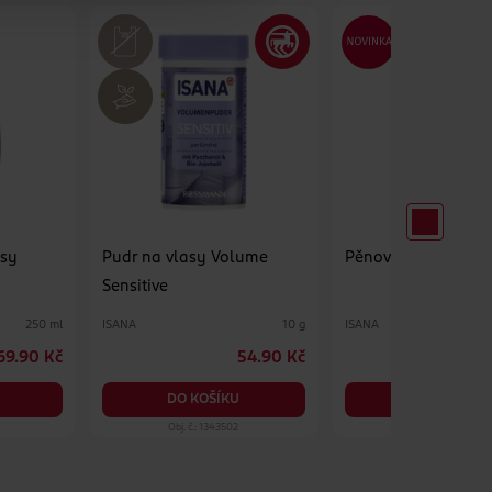
asy
Pudr na vlasy Volume
Pěnové tužidlo Sens
Sensitive
ISANA
ISANA
250 ml
10 g
69.90 Kč
54.90 Kč
3
DO KOŠÍKU
DO KOŠÍKU
Obj. č.: 1343502
Obj. č.: 1553642