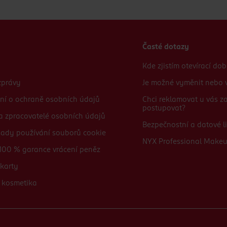
Časté dotazy
Kde zjistím otevírací do
zprávy
Je možné vyměnit nebo v
ní o ochraně osobních údajů
Chci reklamovat u vás 
postupovat?
 a zpracovatelé osobních údajů
Bezpečnostní a datové li
sady používání souborů cookie
NYX Professional Make
100 % garance vrácení peněz
karty
 kosmetika