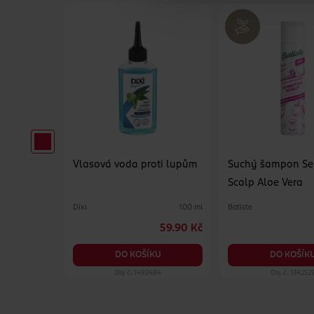
 Color 2
Vlasová voda proti lupům
Suchý šampon Sen
 blond
Scalp Aloe Vera
Dixi
Batiste
14 ml
100 ml
29.90 Kč
59.90 Kč
KU
DO KOŠÍKU
DO KOŠÍK
82
Obj. č.: 1492484
Obj. č.: 134252