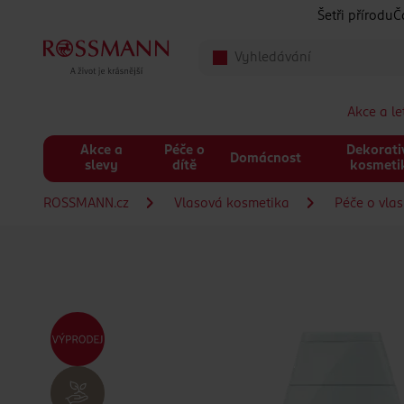
Přeskočit na hlavmní obsah
Šetři přírodu
Č
Akce a l
Akce a
Péče o
Dekorati
Domácnost
slevy
dítě
kosmeti
ROSSMANN.cz
Vlasová kosmetika
Péče o vla