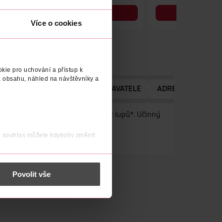
DO KOŠÍKU
DO KOŠÍKU
Více o cookies
Obj. č.: 1382181
Obj. č.: 1321333
kie pro uchování a přístup k
 obsahu, náhled na návštěvníky a
BJEM
NÁZEV VÝROBCE/DODAVATELE
ADRESA VÝROBCE
hlavy. Pro čisté vlasy až 100% bez lupů*. Účinný
j souhlas můžete kdykoliv změnit
 nést osobní údaje.
Povolit vše