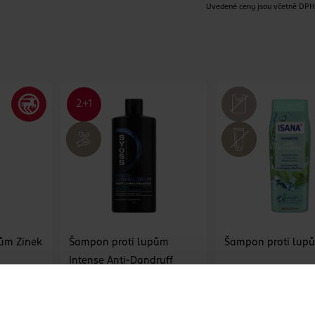
Uvedené ceny jsou včetně DP
ům Zinek
Šampon proti lupům
Šampon proti lup
Intense Anti-Dandruff
Syoss
ISANA
200 ml
440 ml
59.90 Kč
109 Kč