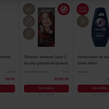
sitive
Tónovací šampon Color 2
Kondicionér na vl
Go 645 granátově červená
Silver reflex
ISANA Professional
Schauma
200 ml
14 ml
119 Kč
29.90 Kč
U
DO KOŠÍKU
DO KOŠÍKU
9
Obj. č.: 1123968
Obj. č.: 1102673