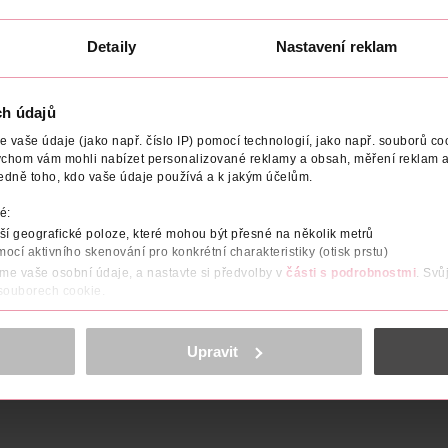
U
DO KOŠÍKU
DO KOŠÍKU
Detaily
Nastavení reklam
1
Obj. č.: 1000740
Obj. č.: 519816
ch údajů
vaše údaje (jako např. číslo IP) pomocí technologií, jako např. souborů coo
ychom vám mohli nabízet personalizované reklamy a obsah, měření reklam a
edně toho, kdo vaše údaje používá a k jakým účelům.
NÍ
ÚČINEK
VYROBENO V
VÝROBCE/DODAVATEL
O
é:
on s aloe vera na vlasy s lupy, pro normální až citlivou pokožku 
í geografické poloze, které mohou být přesné na několik metrů
lném používání.
mocí aktivního skenování pro konkrétní charakteristiky (otisk prstu)
áme vaše osobní údaje, a nastavte si předvolby v
části s podrobnostmi
. Svů
ce hlavy
 souborech cookie.
obsahu a reklam, funkcí sociálních médií, analýze návštěvnosti, které mohou
ně osobních údajů.
Upravit
cookies
<