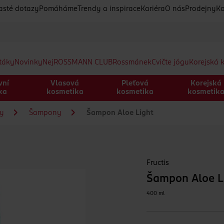
asté dotazy
Pomáháme
Trendy a inspirace
Kariéra
O nás
Prodejny
Ko
etáky
Novinky
Nej
ROSSMANN CLUB
Rossmánek
Cvičte jógu
Korejská 
vní
Vlasová
Pleťová
Korejská
ka
kosmetika
kosmetika
kosmetik
sy
Šampony
Šampon Aloe Light
Fructis
Šampon Aloe L
400 ml