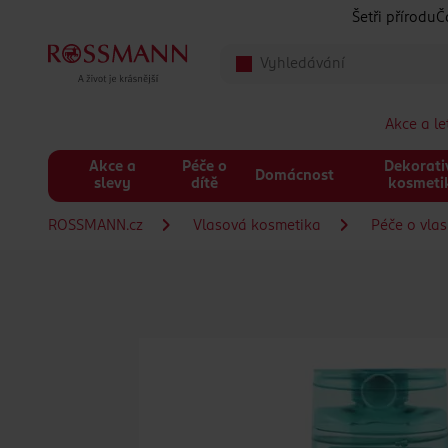
Přeskočit na hlavmní obsah
Šetři přírodu
Č
Akce a l
Akce a
Péče o
Dekorati
Domácnost
slevy
dítě
kosmeti
ROSSMANN.cz
Vlasová kosmetika
Péče o vla