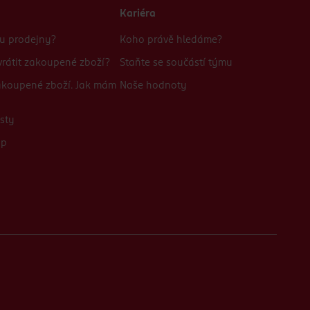
Kariéra
bu prodejny?
Koho právě hledáme?
rátit zakoupené zboží?
Staňte se součástí týmu
zakoupené zboží. Jak mám
Naše hodnoty
sty
up