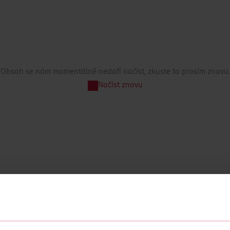
Obsah se nám momentálně nedaří načíst, zkuste to prosím znovu.
Načíst znovu