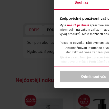
Souhlas
Zodpovědné používání vaši
My a
naši 2 partneři
zpracováváme 
informacím na vašem zařízení, ab
POPIS
POUŽITÍ
SLOŽENÍ
VYROBENO
vývoj produktů. Máte možnosti ohl
Šampon obohacený o kyselinu hyaluronovou a alo
Pokud to povolíte, rádi bychom tak
Shromažďovali informace o vaš
Hydratační program Fructis spojuje výtažky ze su
Identifikovali vaše zařízení po
Zjistěte více o tom, jak zpracováv
nebo odvolat v části Prohlášení o
K provozu stránek, personalizaci 
Více najdete v
prohlášení o ochra
Odmítnout vše
Nejčastějí nakupované společně
Děkujeme za pochopení. >
více o 