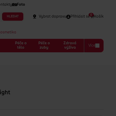
ntakty
Foto
0
Vybrat dopravu
Přihlásit se
Košík
HLEDAT
kosmetika
Péče o
Péče o
Zdravá
Více
a
tělo
zuby
výživa
ight