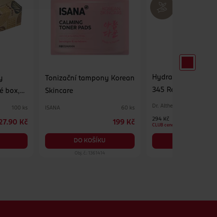
Hydratační pleťov
y
Tonizační tampony Korean
345 Relief Cream M
é box,
Skincare
Dr. Althea
ISANA
100 ks
60 ks
294 Kč
27.90 Kč
199 Kč
CLUB cena
DO KOŠÍKU
DO KOŠÍKU
Obj. č.: 1361414
Obj. č.: 1390575