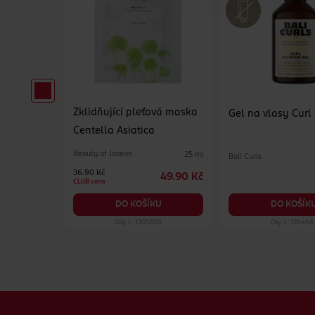
Zklidňující pleťová maska
erzální
Gel na vlasy Curl
Centella Asiatica
Beauty of Joseon
25 ml
Bali Curls
500 ml
36.90 Kč
49.90 Kč
84.90 Kč
CLUB cena
KU
DO KOŠÍK
DO KOŠÍKU
19
Obj. č.: 1205800
Obj. č.: 126466
Zápatí webu