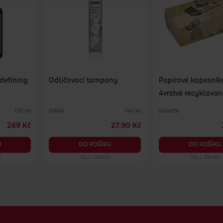
 defining
Odličovací tampony
Papírové kapesník
4vrstvé recyklovan
různé druhy
ISANA
alouette
150 ml
140 ks
269 Kč
27.90 Kč
U
DO KOŠÍKU
DO KOŠÍKU
1
Obj. č.: 796149
Obj. č.: 884181