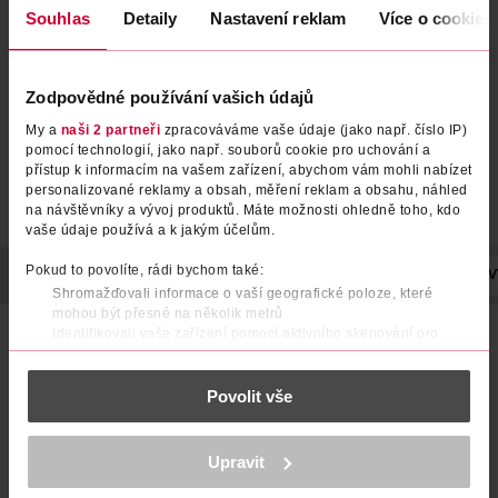
Souhlas
Detaily
Nastavení reklam
Více o cookies
Zodpovědné používání vašich údajů
My a
naši 2 partneři
zpracováváme vaše údaje (jako např. číslo IP)
pomocí technologií, jako např. souborů cookie pro uchování a
přístup k informacím na vašem zařízení, abychom vám mohli nabízet
personalizované reklamy a obsah, měření reklam a obsahu, náhled
na návštěvníky a vývoj produktů. Máte možnosti ohledně toho, kdo
vaše údaje používá a k jakým účelům.
Pokud to povolíte, rádi bychom také:
POPIS
SLOŽENÍ
OBJEM
TYP PŘÍPRAVKU
EFEKT
V
Shromažďovali informace o vaší geografické poloze, které
mohou být přesné na několik metrů
Toužíte po pokožce políbené sluncem? Získejte ji snadno s
Identifikovali vaše zařízení pomocí aktivního skenování pro
pomocí našeho nového samoopalovacího mléka Dove, které
konkrétní charakteristiky (otisk prstu)
pokožku krásně hydratuje a umožní vám dosáhnout
Zjistěte více o tom, jak zpracováváme vaše osobní údaje, a nastavte
postupného opálení. Pro jemnou, hladkou a přirozeně
Povolit vše
si předvolby v
části s podrobnostmi
. Svůj souhlas můžete kdykoliv
zářivou pokožku. Jedině Dove!
změnit nebo odvolat v části Prohlášení o souborech cookie.
K provozu stránek, personalizaci obsahu a reklam, funkcí sociálních
Obsahuje unikátní technologii NutriDuo, která dodává pleti
Upravit
médií, analýze návštěvnosti, které mohou nést osobní údaje.
přirozené živiny
Více najdete v
prohlášení o ochraně osobních údajů.