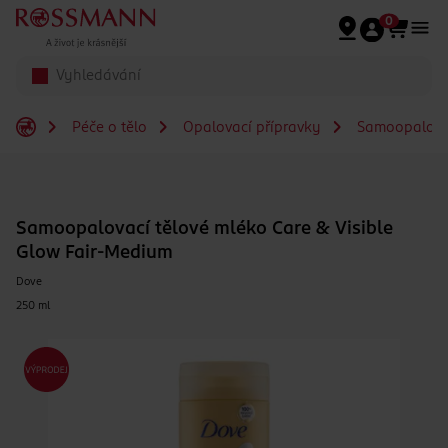
Přeskočit na hlavmní obsah
0
Péče o tělo
Opalovací přípravky
Samoopalovac
Samoopalovací tělové mléko Care & Visible
Glow Fair-Medium
Dove
250 ml