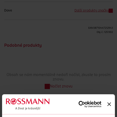
Dove
Další produkty značky
EAN
08710447212943
Obj. č.:
1251302
Podobné produkty
Obsah se nám momentálně nedaří načíst, zkuste to prosím
znovu.
Načíst znovu