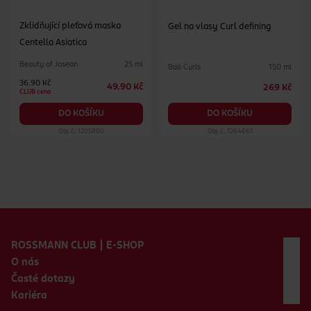
Zklidňující pleťová maska
Gel na vlasy Curl defining
Centella Asiatica
Beauty of Joseon
25 ml
Bali Curls
150 ml
36.90 Kč
49.90 Kč
269 Kč
CLUB cena
DO KOŠÍKU
DO KOŠÍKU
Obj. č.: 1205800
Obj. č.: 1264661
Zápatí webu
ROSSMANN CLUB | E-SHOP
O nás
Časté dotazy
Kariéra