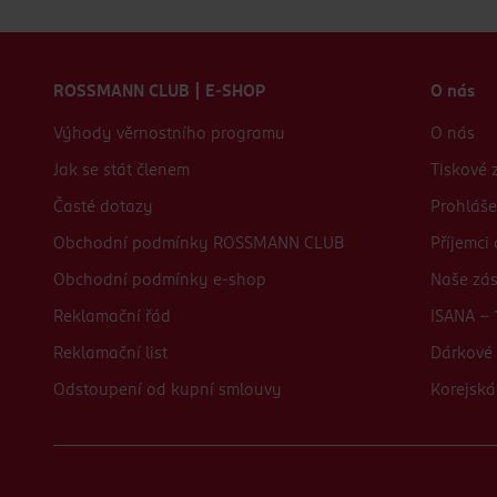
Zápatí webu
ROSSMANN CLUB | E-SHOP
O nás
Výhody věrnostního programu
O nás
Jak se stát členem
Tiskové 
Časté dotazy
Prohláše
Obchodní podmínky ROSSMANN CLUB
Příjemci
Obchodní podmínky e-shop
Naše zá
Reklamační řád
ISANA - 
Reklamační list
Dárkové 
Odstoupení od kupní smlouvy
Korejská