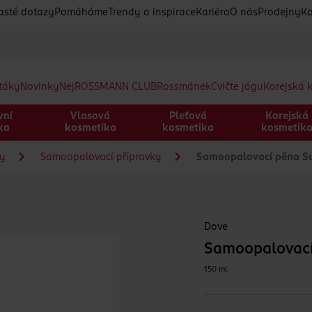
asté dotazy
Pomáháme
Trendy a inspirace
Kariéra
O nás
Prodejny
Ko
etáky
Novinky
Nej
ROSSMANN CLUB
Rossmánek
Cvičte jógu
Korejská 
vní
Vlasová
Pleťová
Korejská
ka
kosmetika
kosmetika
kosmetik
ky
Samoopalovací přípravky
Samoopalovací pěna S
Dove
Samoopalovac
150 ml