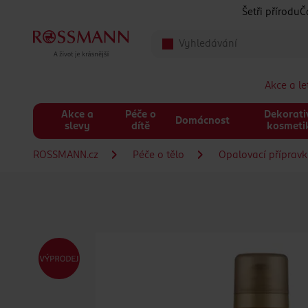
Přeskočit na hlavmní obsah
Šetři přírodu
Č
Akce a l
Akce a
Péče o
Dekorati
Domácnost
slevy
dítě
kosmeti
ROSSMANN.cz
Péče o tělo
Opalovací příprav