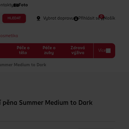
ntakty
Foto
0
Vybrat dopravu
Přihlásit se
Košík
HLEDAT
kosmetika
Péče o
Péče o
Zdravá
Více
a
tělo
zuby
výživa
ummer Medium to Dark
í pěna Summer Medium to Dark