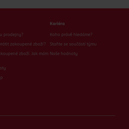
Kariéra
bu prodejny?
Koho právě hledáme?
rátit zakoupené zboží?
Staňte se součástí týmu
zakoupené zboží. Jak mám
Naše hodnoty
sty
up