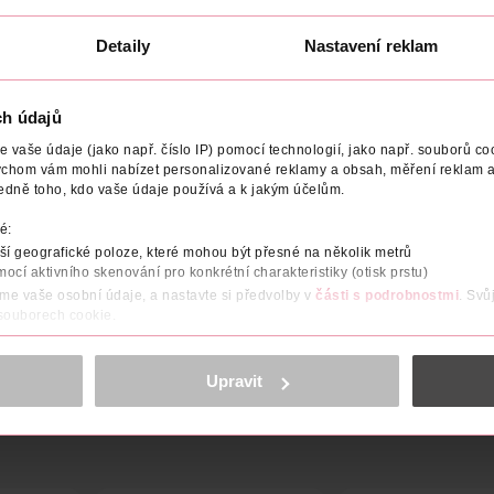
Detaily
Nastavení reklam
ch údajů
NÍ
TYP PŘÍPRAVKU
EFEKT
OBJEM
NÁZEV VÝROB
vaše údaje (jako např. číslo IP) pomocí technologií, jako např. souborů coo
ychom vám mohli nabízet personalizované reklamy a obsah, měření reklam a
edně toho, kdo vaše údaje používá a k jakým účelům.
poskytuje přirozeně opálený tón pokožky bez nutnosti vystavová
ňuje rychlou, pohodlnou a rovnoměrnou aplikaci bez skvrn a oran
é:
omáhá dosáhnout rovnoměrného, zářivého opálení bez fleků. Rost
i. Obsahuje niacinamid a sladký mandlový olej pro hladkou, sje
í geografické poloze, které mohou být přesné na několik metrů
produktů a zanechává pokožku příjemně svěží. Složení je dermat
mocí aktivního skenování pro konkrétní charakteristiky (otisk prstu)
áme vaše osobní údaje, a nastavte si předvolby v
části s podrobnostmi
. Svů
ZOBRAZIT VÍCE
 souborech cookie.
obsahu a reklam, funkcí sociálních médií, analýze návštěvnosti, které mohou
ně osobních údajů.
Upravit
cookies
<