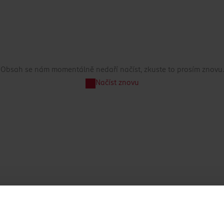
Obsah se nám momentálně nedaří načíst, zkuste to prosím znovu.
Načíst znovu