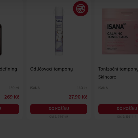
 defining
Odličovací tampony
Tonizační tampon
Skincare
ISANA
ISANA
150 ml
140 ks
269 Kč
27.90 Kč
U
DO KOŠÍKU
DO KOŠÍKU
1
Obj. č.: 796149
Obj. č.: 1361414