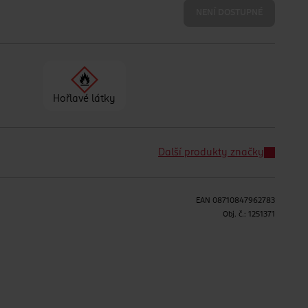
NENÍ DOSTUPNÉ
Hořlavé látky
Další produkty značky
EAN
08710847962783
Obj. č.:
1251371