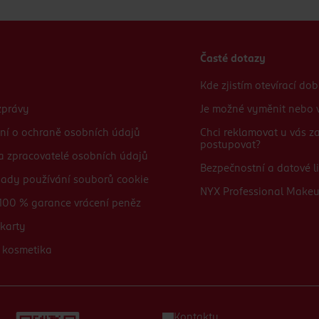
Časté dotazy
Kde zjistím otevírací do
zprávy
Je možné vyměnit nebo v
ní o ochraně osobních údajů
Chci reklamovat u vás 
postupovat?
 a zpracovatelé osobních údajů
Bezpečnostní a datové li
sady používání souborů cookie
NYX Professional Make
100 % garance vrácení peněz
karty
 kosmetika
Kontakty