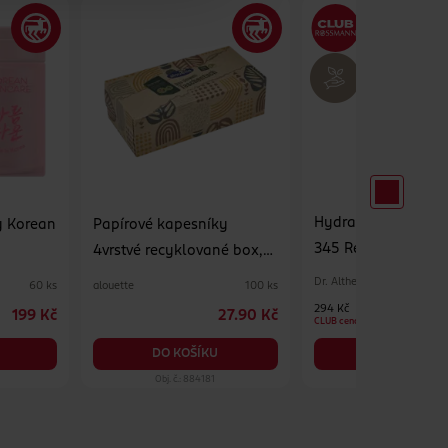
Hydratační pleťov
y Korean
Papírové kapesníky
345 Relief Cream M
4vrstvé recyklované box,
různé druhy
Dr. Althea
alouette
60 ks
100 ks
294 Kč
199 Kč
27.90 Kč
CLUB cena
DO KOŠÍKU
DO KOŠÍKU
Obj. č.: 884181
Obj. č.: 1390575