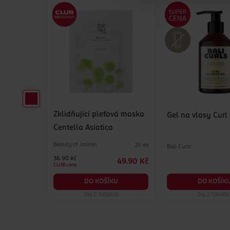
Zklidňující pleťová maska
erzální
Gel na vlasy Curl
Centella Asiatica
Beauty of Joseon
25 ml
Bali Curls
500 ml
36.90 Kč
49.90 Kč
84.90 Kč
CLUB cena
KU
DO KOŠÍK
DO KOŠÍKU
19
Obj. č.: 1205800
Obj. č.: 126466