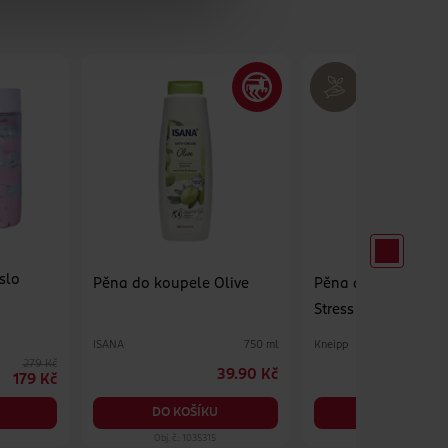
slo
Pěna do koupele Olive
Pěna do koupele 
Stress
ISANA
Kneipp
750 ml
279 Kč
39.90 Kč
179 Kč
DO KOŠÍKU
DO KOŠÍKU
Obj. č.: 1035315
Obj. č.: 1175325