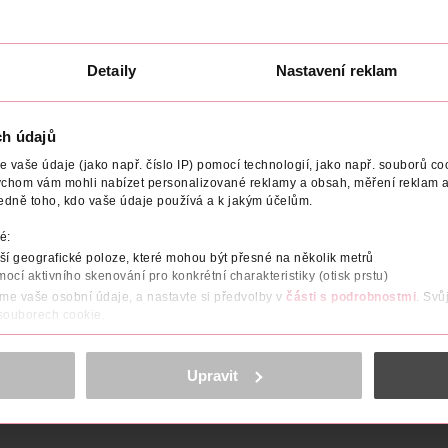
Lirene
150 ml
159 Kč
199 Kč
1
na
CLUB cena
Detaily
Nastavení reklam
DO KOŠÍKU
DO KOŠÍKU
Obj. č.: 1106244
Obj. č.: 1106237
ch údajů
vaše údaje (jako např. číslo IP) pomocí technologií, jako např. souborů coo
ychom vám mohli nabízet personalizované reklamy a obsah, měření reklam a
edně toho, kdo vaše údaje používá a k jakým účelům.
é:
TYP PŘÍPRAVKU
VYROBENO V
VÝROBCE/DODAVATEL
í geografické poloze, které mohou být přesné na několik metrů
mocí aktivního skenování pro konkrétní charakteristiky (otisk prstu)
áme vaše osobní údaje, a nastavte si předvolby v
části s podrobnostmi
. Svů
 čekání? Sunkissed Express 1 Hour Tan je vaše řešení! Tato samo
 souborech cookie.
ší odstín po 8 hodinách. Vytvořena s láskou k vaší pleti i planetě
snadnou cestu k dokonalému opálení s Express 1 Hour Tan od Sunki
obsahu a reklam, funkcí sociálních médií, analýze návštěvnosti, které mohou
ně osobních údajů.
Upravit
cookies
<