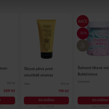
Šlehané tělové má
emon
Tělová pěna proti
Bubblicious
celulitidě ananas
Sunkissed
250 ml
Ziaja
160 ml
269 Kč
119 Kč
DO KOŠÍKU
U
DO KOŠÍKU
9
Obj. č.: 1187939
Obj. č.: 1494617