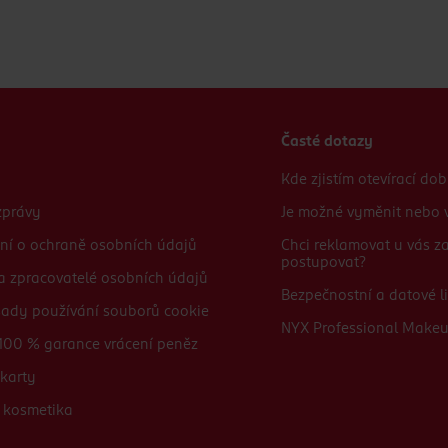
Časté dotazy
Kde zjistím otevírací do
zprávy
Je možné vyměnit nebo v
ní o ochraně osobních údajů
Chci reklamovat u vás 
postupovat?
 a zpracovatelé osobních údajů
Bezpečnostní a datové li
sady používání souborů cookie
NYX Professional Make
100 % garance vrácení peněz
karty
 kosmetika