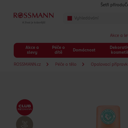
Přeskočit na hlavmní obsah
Šetři přírodu
Č
Akce a l
Akce a
Péče o
Dekorati
Domácnost
slevy
dítě
kosmeti
ROSSMANN.cz
Péče o tělo
Opalovací příprav