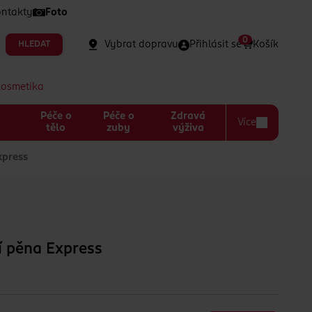
ntakty
Foto
0
Vybrat dopravu
Přihlásit se
Košík
HLEDAT
kosmetika
Péče o
Péče o
Zdravá
Více
a
tělo
zuby
výživa
press
 pěna Express