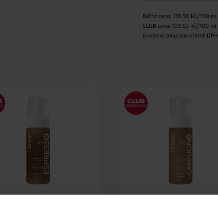
Běžná cena: 139.50 Kč/100 ml
CLUB cena: 109.50 Kč/100 ml
Uvedené ceny jsou včetně DP
opalovací pěna Espresso
Samoopalovací bronzující 
cappucino