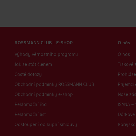
Zápatí webu
ROSSMANN CLUB | E-SHOP
O nás
Výhody věrnostního programu
O nás
Jak se stát členem
Tiskové 
Časté dotazy
Prohláše
Obchodní podmínky ROSSMANN CLUB
Příjemci
Obchodní podmínky e-shop
Naše zá
Reklamační řád
ISANA - 
Reklamační list
Dárkové 
Odstoupení od kupní smlouvy
Korejská