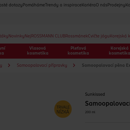
asté dotazy
Pomáháme
Trendy a inspirace
Kariéra
O nás
Prodejny
Ko
etáky
Novinky
Nej
ROSSMANN CLUB
Rossmánek
Cvičte jógu
Korejská 
vní
Vlasová
Pleťová
Korejská
ka
kosmetika
kosmetika
kosmetik
ky
Samoopalovací přípravky
Samoopalovací pěna Ex
Sunkissed
Samoopalovací
200 ml