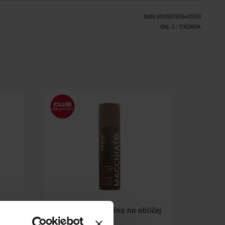
EAN
05055193540593
Obj. č.:
1182804
H
pěna
Samoopalovací pěna na obličej
a tělo Macchiato