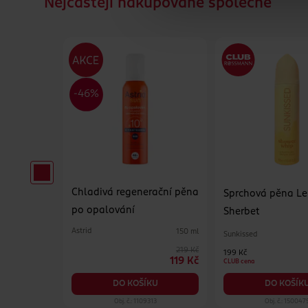
Nejčastějí nakupované společně
o
Chladivá regenerační pěna
Sprchová pěna L
 Vera 9 %
po opalování
Sherbet
Astrid
200 ml
150 ml
Sunkissed
199 Kč
219 Kč
199 Kč
139 Kč
119 Kč
CLUB cena
KU
DO KOŠÍKU
DO KOŠÍK
084
Obj. č.: 1109313
Obj. č.: 150047