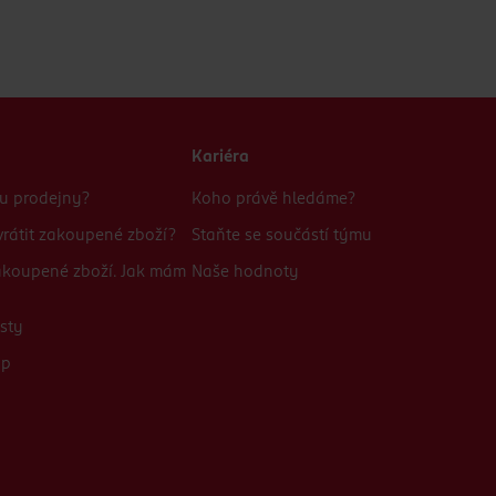
Kariéra
bu prodejny?
Koho právě hledáme?
rátit zakoupené zboží?
Staňte se součástí týmu
zakoupené zboží. Jak mám
Naše hodnoty
sty
up