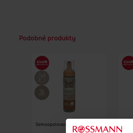
Podobné produkty
Samoopalovací pěna
Samo