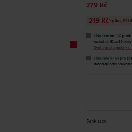
279 Kč
219 Kč
Pro členy RO
Skladem
na 166 prod
vyzvednutí již za
60 minu
Ověřit dostupnost v 
Skladem 5+ ks
pro zas
standardní doba doručení
Sunkissed