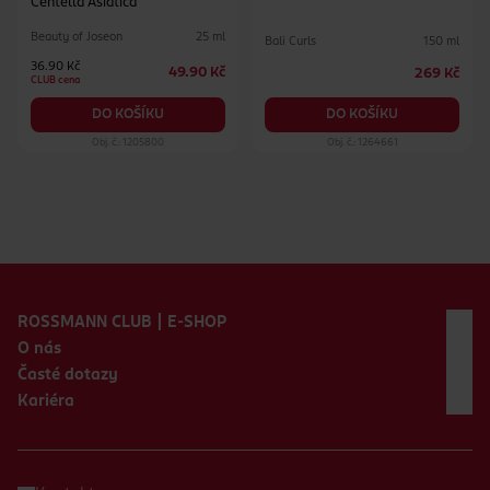
Centella Asiatica
Beauty of Joseon
25 ml
Bali Curls
150 ml
36.90 Kč
49.90 Kč
269 Kč
CLUB cena
DO KOŠÍKU
DO KOŠÍKU
Obj. č.: 1205800
Obj. č.: 1264661
Zápatí webu
ROSSMANN CLUB | E-SHOP
O nás
Časté dotazy
Kariéra