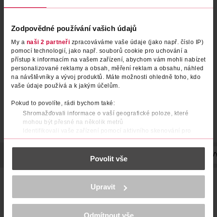
Zodpovědné používání vašich údajů
My a
naši 2 partneři
zpracováváme vaše údaje (jako např. číslo IP)
pomocí technologií, jako např. souborů cookie pro uchování a
přístup k informacím na vašem zařízení, abychom vám mohli nabízet
personalizované reklamy a obsah, měření reklam a obsahu, náhled
na návštěvníky a vývoj produktů. Máte možnosti ohledně toho, kdo
vaše údaje používá a k jakým účelům.
Pokud to povolíte, rádi bychom také:
Shromažďovali informace o vaší geografické poloze, které
mohou být přesné na několik metrů
Identifikovali vaše zařízení pomocí aktivního skenování pro
konkrétní charakteristiky (otisk prstu)
Zjistěte více o tom, jak zpracováváme vaše osobní údaje, a nastavte
POPIS
POUŽITÍ
SLOŽENÍ
UPOZORNĚNÍ
POČET
V
Povolit vše
si předvolby v
části s podrobnostmi
. Svůj souhlas můžete kdykoliv
změnit nebo odvolat v části Prohlášení o souborech cookie.
Krémy na ruce v úhledné dárkové krabičce se skvěle hodí do
K provozu stránek, personalizaci obsahu a reklam, funkcí sociálních
Upravit
kabelky i na pracovní stůl. Hydratují a vyživují pokožku,
médií, analýze návštěvnosti, které mohou nést osobní údaje.
dodávají pokožce pocit hebkosti, vláčnosti a příjemnou a
Více najdete v
prohlášení o ochraně osobních údajů.
dlouhotrvající vůni. Bez parabenů, silikonů a ftalátů.
Veganské a Cruelty free.
Odmítnout vše
Děkujeme za pochopení. >
více o cookies
<