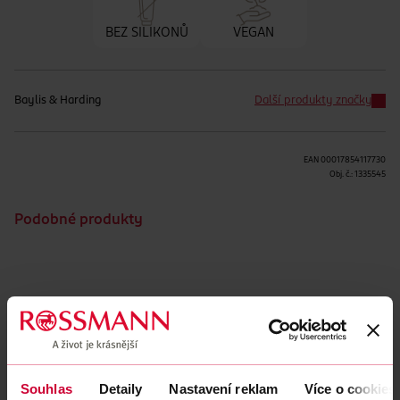
BEZ SILIKONŮ
VEGAN
Baylis & Harding
Další produkty značky
EAN
00017854117730
Obj. č.:
1335545
Podobné produkty
Obsah se nám momentálně nedaří načíst, zkuste to prosím
znovu.
Načíst znovu
Souhlas
Detaily
Nastavení reklam
Více o cookies