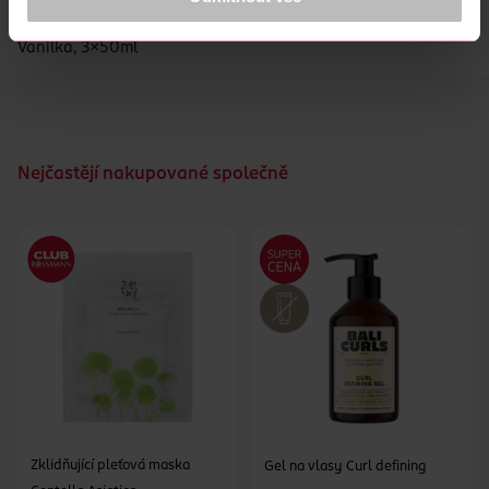
Baylis & Harding Sada krémů na ruce - Růže, Vlčí mák &
Vanilka, 3x50ml
Nejčastějí nakupované společně
Zklidňující pleťová maska
Gel na vlasy Curl defining