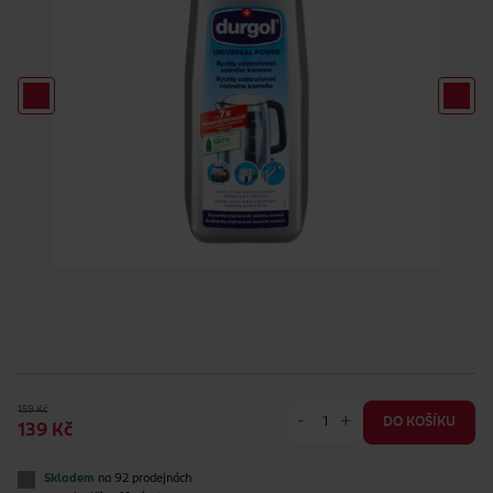
159 Kč
-
+
DO KOŠÍKU
139 Kč
Skladem
na 92 prodejnách