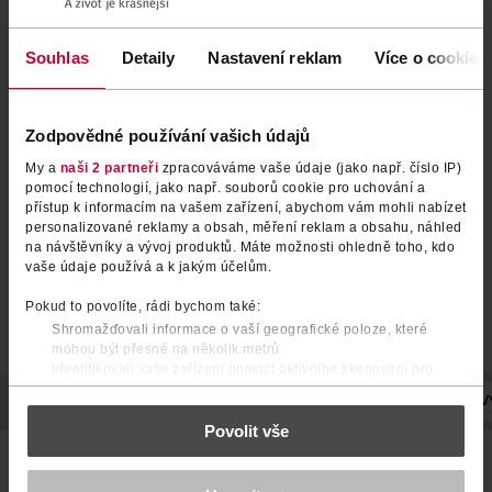
Souhlas
Detaily
Nastavení reklam
Více o cookies
Power odstraňovač vodního
Odstraňovač vodního kamene
Zodpovědné používání vašich údajů
kamene
My a
naši 2 partneři
zpracováváme vaše údaje (jako např. číslo IP)
Domol
Domol
750 ml
30 g
pomocí technologií, jako např. souborů cookie pro uchování a
49.90 Kč
19.90 Kč
přístup k informacím na vašem zařízení, abychom vám mohli nabízet
personalizované reklamy a obsah, měření reklam a obsahu, náhled
DO KOŠÍKU
DO KOŠÍKU
na návštěvníky a vývoj produktů. Máte možnosti ohledně toho, kdo
Obj. č.: 1186222
Obj. č.: 812429
vaše údaje používá a k jakým účelům.
Pokud to povolíte, rádi bychom také:
Shromažďovali informace o vaší geografické poloze, které
mohou být přesné na několik metrů
Identifikovali vaše zařízení pomocí aktivního skenování pro
konkrétní charakteristiky (otisk prstu)
POPIS
POUŽITÍ
SLOŽENÍ
UPOZORNĚNÍ
OBJEM
V
Zjistěte více o tom, jak zpracováváme vaše osobní údaje, a nastavte
Povolit vše
si předvolby v
části s podrobnostmi
. Svůj souhlas můžete kdykoliv
změnit nebo odvolat v části Prohlášení o souborech cookie.
Durgol® Universal Power rychle a snadno odstraňuje vodní
kámen ze všech předmětů v domácnosti. Jeho složení
K provozu stránek, personalizaci obsahu a reklam, funkcí sociálních