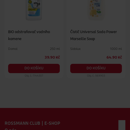
BIO odstraňovač vodního
Čistič Universal Soda Power
kamene
Marseille Soap
Domol
Sidolux
250 ml
1000 ml
39.90 Kč
64.90 Kč
DO KOŠÍKU
DO KOŠÍKU
Obj. č.: 1144307
Obj. č.: 569903
Zápatí webu
ROSSMANN CLUB | E-SHOP