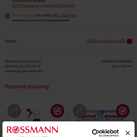
vyzvednutí již za
60 minut
Ověřit dostupnost v prodejně ROSSMANN
Není skladem
pro zaslání
DPD, Zásilkovna
standardní doba doručení do
3 pracovních dní
Durgol
Další produkty značky
Běžná cena: 21.20 Kč/100 ml
EAN
07640170984668
Akční cena: 18.53 Kč/100 ml
Obj. č.:
1309416
Uvedené ceny jsou včetně DPH
Podobné produkty