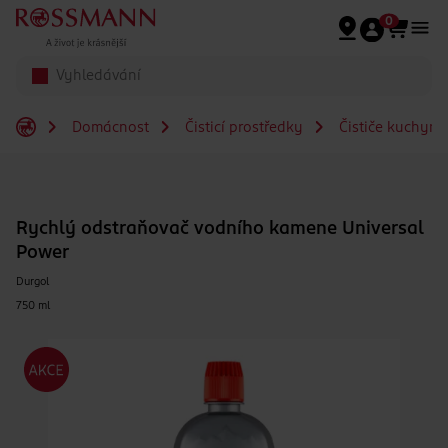
Přeskočit na hlavmní obsah
0
Domácnost
Čisticí prostředky
Čističe kuchyně
Rychlý odstraňovač vodního kamene Universal
Power
Durgol
750 ml