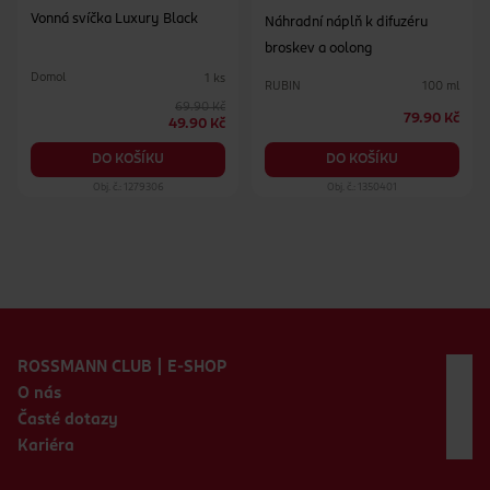
Vonná svíčka Luxury Black
Náhradní náplň k difuzéru
broskev a oolong
Domol
1 ks
RUBIN
100 ml
69.90 Kč
79.90 Kč
49.90 Kč
DO KOŠÍKU
DO KOŠÍKU
Obj. č.: 1279306
Obj. č.: 1350401
Zápatí webu
ROSSMANN CLUB | E-SHOP
O nás
Časté dotazy
Kariéra