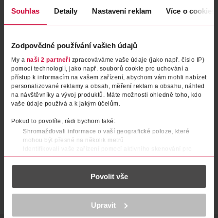
Souhlas
Detaily
Nastavení reklam
Více o cookies
Zodpovědné používání vašich údajů
My a
naši 2 partneři
zpracováváme vaše údaje (jako např. číslo IP)
pomocí technologií, jako např. souborů cookie pro uchování a
přístup k informacím na vašem zařízení, abychom vám mohli nabízet
personalizované reklamy a obsah, měření reklam a obsahu, náhled
na návštěvníky a vývoj produktů. Máte možnosti ohledně toho, kdo
Hřbitovní svíčka červená
Hřbitovní svíčky
vaše údaje používá a k jakým účelům.
Pokud to povolíte, rádi bychom také:
RUBIN
RUBIN
1 ks
4 ks
Shromažďovali informace o vaší geografické poloze, které
29.90 Kč
49.90 Kč
mohou být přesné na několik metrů
Identifikovali vaše zařízení pomocí aktivního skenování pro
DO KOŠÍKU
DO KOŠÍKU
konkrétní charakteristiky (otisk prstu)
Obj. č.: 212243
Obj. č.: 322812
Zjistěte více o tom, jak zpracováváme vaše osobní údaje, a nastavte
Povolit vše
si předvolby v
části s podrobnostmi
. Svůj souhlas můžete kdykoliv
změnit nebo odvolat v části Prohlášení o souborech cookie.
K provozu stránek, personalizaci obsahu a reklam, funkcí sociálních
Upravit
médií, analýze návštěvnosti, které mohou nést osobní údaje.
Více najdete v
prohlášení o ochraně osobních údajů.