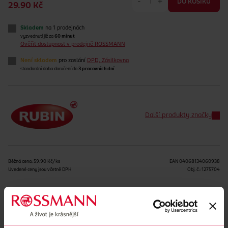
-
+
DO KOŠÍKU
29.90 Kč
Skladem
na 1 prodejnách
vyzvednutí již za
60 minut
Ověřit dostupnost v prodejně ROSSMANN
Není skladem
pro zaslání
DPD, Zásilkovna
standardní doba doručení do
3 pracovních dní
Další produkty značky
Běžná cena: 59.90 Kč/ks
EAN
04068134060938
Uvedené ceny jsou včetně DPH
Obj. č.:
1275704
Podobné produkty