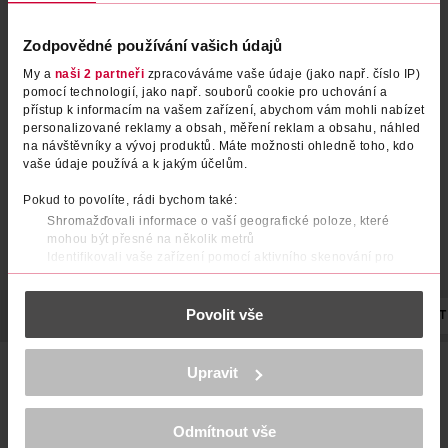
Zodpovědné používání vašich údajů
My a
naši 2 partneři
zpracováváme vaše údaje (jako např. číslo IP)
pomocí technologií, jako např. souborů cookie pro uchování a
přístup k informacím na vašem zařízení, abychom vám mohli nabízet
personalizované reklamy a obsah, měření reklam a obsahu, náhled
na návštěvníky a vývoj produktů. Máte možnosti ohledně toho, kdo
vaše údaje používá a k jakým účelům.
Pokud to povolíte, rádi bychom také:
Shromažďovali informace o vaší geografické poloze, které
mohou být přesné na několik metrů
Identifikovali vaše zařízení pomocí aktivního skenování pro
konkrétní charakteristiky (otisk prstu)
Zjistěte více o tom, jak zpracováváme vaše osobní údaje, a nastavte
Povolit vše
si předvolby v
části s podrobnostmi
. Svůj souhlas můžete kdykoliv
POPIS
SLOŽENÍ
VÝROBCE/DODAVATEL
EFEKT
POČET
změnit nebo odvolat v části Prohlášení o souborech cookie.
Protřepej, nanes a vyraž! Seznam se s revoluční technologií v
K provozu stránek, personalizaci obsahu a reklam, funkcí sociálních
Upravit
médií, analýze návštěvnosti, které mohou nést osobní údaje.
tekuté rtěnce Superstay Vinyl Ink, která na tvých rtech
Více najdete v
prohlášení o ochraně osobních údajů.
vytvoří oslnivý lesk až po dobu 16 hodin bez rozmazání.
Vinylově lesklý povrch tvých rtů jedním tahem s precizním
Odmítnout vše
aplikátorem ve tvaru slzy. Zůstaň sebevědomá s půvabně
Děkujeme za pochopení. >
více o cookies
<