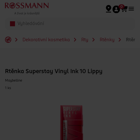
Přeskočit na hlavmní obsah
0
Dekorativní kosmetika
Rty
Rtěnky
Rtěnka
Rtěnka Superstay Vinyl Ink 10 Lippy
Maybelline
1 ks