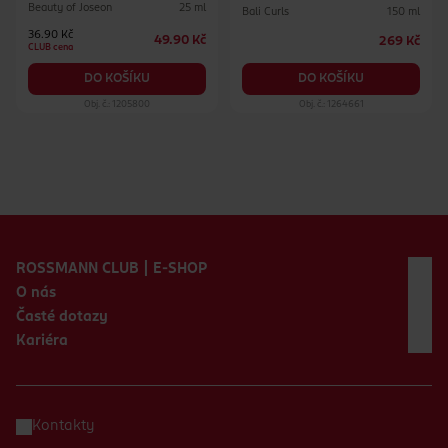
Beauty of Joseon
25 ml
Bali Curls
150 ml
36.90 Kč
49.90 Kč
269 Kč
CLUB cena
DO KOŠÍKU
DO KOŠÍKU
Obj. č.: 1205800
Obj. č.: 1264661
Zápatí webu
ROSSMANN CLUB | E-SHOP
O nás
Časté dotazy
Kariéra
Kontakty