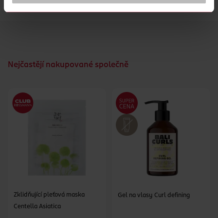
lesklými rty.
ZOBRAZIT VÍCE
Nejčastějí nakupované společně
Zklidňující pleťová maska
Gel na vlasy Curl defining
Centella Asiatica