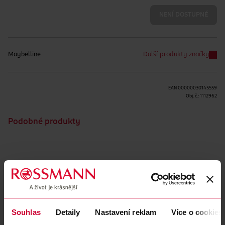
NENÍ DOSTUPNÉ
Maybelline
Další produkty značky
EAN
00000030145559
Obj. č.:
1112962
Podobné produkty
Obsah se nám momentálně nedaří načíst, zkuste to prosím
znovu.
Načíst znovu
Souhlas
Detaily
Nastavení reklam
Více o cookies