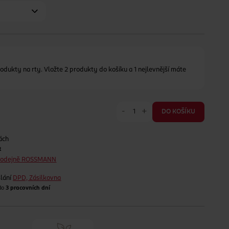
odukty na rty. Vložte 2 produkty do košíku a 1 nejlevnější máte
-
+
DO KOŠÍKU
ách
t
prodejně ROSSMANN
lání
DPD, Zásilkovna
 do
3 pracovních dní