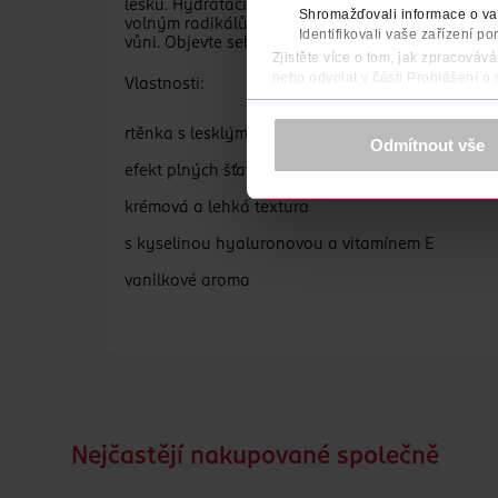
lesku. Hydrataci napomáhá i kyselina hyaluronová,
Shromažďovali informace o vaš
volným radikálům, a chrání tak pokožku rtů. Slož
Identifikovali vaše zařízení po
vůni. Objevte sebevědomí v rtěnce a nechte vaše r
Zjistěte více o tom, jak zpracováv
nebo odvolat v části Prohlášení o
Vlastnosti:
K provozu stránek, personalizaci 
rtěnka s lesklým finišem
Více najdete v
prohlášení o ochra
Odmítnout vše
efekt plných šťavnatých rtů
Děkujeme za pochopení. >
více o 
krémová a lehká textura
s kyselinou hyaluronovou a vitamínem E
vanilkové aroma
obsahuje směs olejů a vosků pro zvláčnění rtů
veganské složení
Nejčastějí nakupované společně