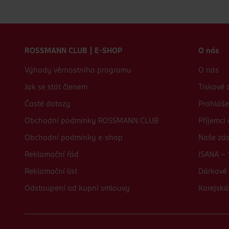
Zápatí webu
ROSSMANN CLUB | E-SHOP
O nás
Výhody věrnostního programu
O nás
Jak se stát členem
Tiskové 
Časté dotazy
Prohláše
Obchodní podmínky ROSSMANN CLUB
Příjemci
Obchodní podmínky e-shop
Naše zá
Reklamační řád
ISANA - 
Reklamační list
Dárkové 
Odstoupení od kupní smlouvy
Korejská