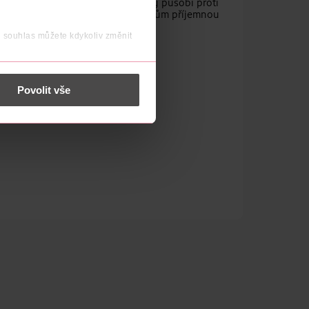
ay It! obsahuje i vitamín E, který působí proti
stě. Jemné vanilkové aroma dodá rtům příjemnou
j souhlas můžete kdykoliv změnit
 nést osobní údaje.
Povolit vše