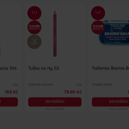
racle 104
Tužka na rty 02
Tvářenka Brainie 
Gabriella Salvete
Trouble Maker
1 ks
1 ks
159 Kč
79.90 Kč
U
DO KOŠÍKU
DO KOŠÍKU
2
Obj. č.: 1057935
Obj. č.: 1391466