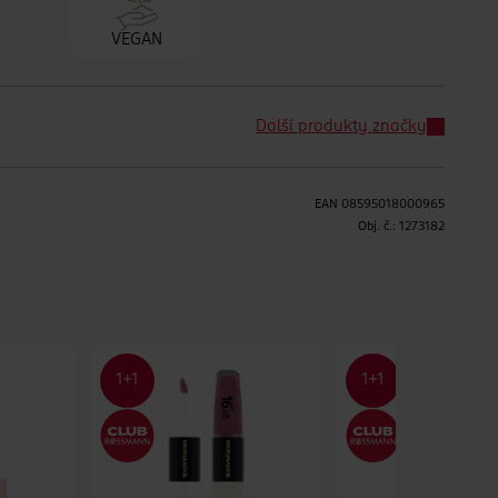
VEGAN
Další produkty značky
EAN
08595018000965
H
Obj. č.:
1273182