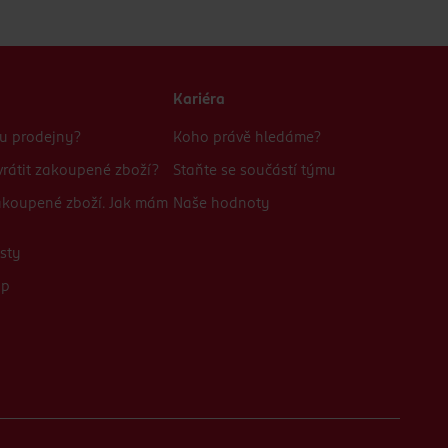
Kariéra
bu prodejny?
Koho právě hledáme?
rátit zakoupené zboží?
Staňte se součástí týmu
zakoupené zboží. Jak mám
Naše hodnoty
sty
up