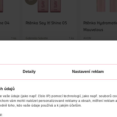
ine 04
Rtěnka Say It! Shine 05
Rtěnka Hydramatic
Mauvelous
Gabriella Salvete
AVON
1 ks
1 ks
149 Kč
149 Kč
U
DO KOŠÍKU
DO KOŠÍKU
9
Obj. č.: 1273205
Obj. č.: 1283617
Detaily
Nastavení reklam
ch údajů
VYROBENO V
VÝROBCE/DODAVATEL
POČET
NÁZEV 
vaše údaje (jako např. číslo IP) pomocí technologií, jako např. souborů coo
ychom vám mohli nabízet personalizované reklamy a obsah, měření reklam a
edně toho, kdo vaše údaje používá a k jakým účelům.
m od Gabrielly Salvete vykouzlí efekt plných šťavnatých rtů, které
anáší a na rtech ji téměř neucítíte. Díky obsahu olejů a vosků pr
é: