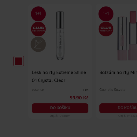
ke-up
Lesk na rty Extreme Shine
Balzám na rty Mi
01 Crystal Clear
essence
Gabriella Salvete
5 ks
1 ks
249 Kč
59.90 Kč
KU
DO KOŠÍKU
DO KOŠÍK
449
Obj. č.: 1048094
Obj. č.: 94827