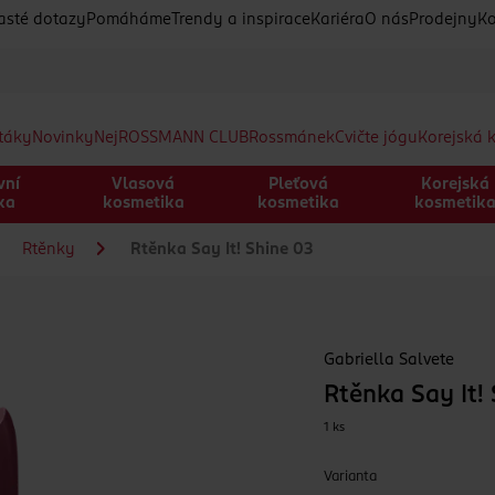
asté dotazy
Pomáháme
Trendy a inspirace
Kariéra
O nás
Prodejny
Ko
etáky
Novinky
Nej
ROSSMANN CLUB
Rossmánek
Cvičte jógu
Korejská 
vní
Vlasová
Pleťová
Korejská
ka
kosmetika
kosmetika
kosmetik
Rtěnky
Rtěnka Say It! Shine 03
Gabriella Salvete
Rtěnka Say It!
1 ks
Varianta