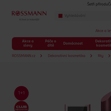
Přeskočit na hlavmní obsah
Šetři přírodu
Č
Akce a l
Akce a
Péče o
Dekorati
Domácnost
slevy
dítě
kosmeti
ROSSMANN.cz
Dekorativní kosmetika
Rty