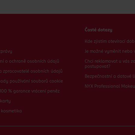
Časté dotazy
Kde zjistím otevírací do
zprávy
Je možné vyměnit nebo v
ní o ochraně osobních údajů
Chci reklamovat u vás 
postupovat?
 a zpracovatelé osobních údajů
Bezpečnostní a datové li
sady používání souborů cookie
NYX Professional Make
100 % garance vrácení peněz
karty
 kosmetika