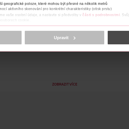
 která se postará o vyhlazené rty a jejich plnější vzhled. Rtěnka S
í geografické poloze, které mohou být přesné na několik metrů
ení je čistě veganské a textura zůstává bez rozpíjení na svém mí
mocí aktivního skenování pro konkrétní charakteristiky (otisk prstu)
ty zazářit.
áme vaše osobní údaje, a nastavte si předvolby v
části s podrobnostmi
. Svů
 souborech cookie.
obsahu a reklam, funkcí sociálních médií, analýze návštěvnosti, které mohou
ně osobních údajů.
Upravit
cookies
<
ZOBRAZIT VÍCE