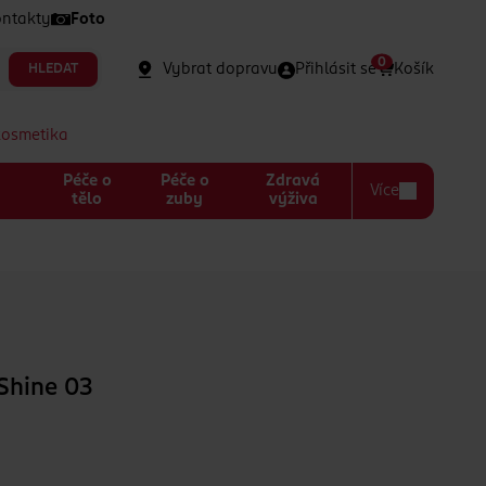
ntakty
Foto
0
Vybrat dopravu
Přihlásit se
Košík
HLEDAT
kosmetika
Péče o
Péče o
Zdravá
Více
a
tělo
zuby
výživa
 Shine 03