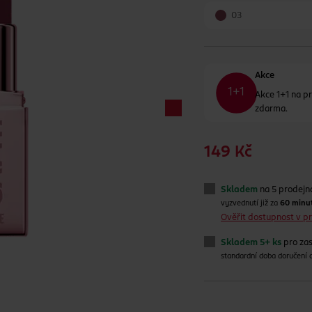
03
Akce
Akce 1+1 na pr
zdarma.
149 Kč
Skladem
na 5 prodejn
vyzvednutí již za
60 minu
Ověřit dostupnost v 
Skladem 5+ ks
pro zas
standardní doba doručení