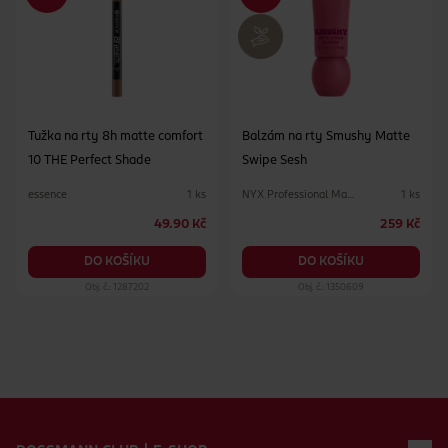
Tužka na rty 8h matte comfort
Balzám na rty Smushy Matte
10 THE Perfect Shade
Swipe Sesh
essence
NYX Professional Makeup
1 ks
1 ks
49.90 Kč
259 Kč
DO KOŠÍKU
DO KOŠÍKU
Obj. č.: 1287202
Obj. č.: 1350609
Zápatí webu