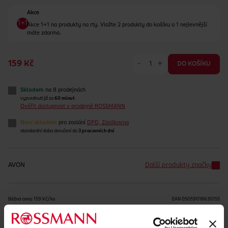
Akce
Akce 1+1 na produkty na rty. Vložte 2 produkty do košíku a 1 nejlevnější
máte zdarma.
-
+
159 Kč
DO KOŠÍKU
Skladem
na 8 prodejnách
vyzvednutí již za
60 minut
Ověřit dostupnost v prodejně ROSSMANN
Není skladem
pro zaslání
DPD, Zásilkovna
standardní doba doručení do
3 pracovních dní
AVON
Další produkty značky
Běžná cena: 159 Kč/ks
EAN
05059018630155
Uvedené ceny jsou včetně DPH
Obj. č.:
1317404