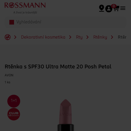
Přeskočit na hlavmní obsah
0
Dekorativní kosmetika
Rty
Rtěnky
Rtěnka
Rtěnka s SPF30 Ultra Matte 20 Posh Petal
AVON
1 ks