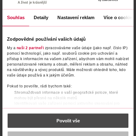
Podobné produkty
Souhlas
Detaily
Nastavení reklam
Více o cookies
Zodpovědné používání vašich údajů
My a
naši 2 partneři
zpracováváme vaše údaje (jako např. číslo IP)
pomocí technologií, jako např. souborů cookie pro uchování a
přístup k informacím na vašem zařízení, abychom vám mohli nabízet
personalizované reklamy a obsah, měření reklam a obsahu, náhled
na návštěvníky a vývoj produktů. Máte možnosti ohledně toho, kdo
vaše údaje používá a k jakým účelům.
Rtěnka s SPF30 Ultra Matte 21
Rtěnka s SPF30 Ultra Matte 14
Pokud to povolíte, rádi bychom také:
Electric Pink
Maiden Mauve
Shromažďovali informace o vaší geografické poloze, které
mohou být přesné na několik metrů
AVON
AVON
1 ks
1 ks
Identifikovali vaše zařízení pomocí aktivního skenování pro
konkrétní charakteristiky (otisk prstu)
159 Kč
159 Kč
Zjistěte více o tom, jak zpracováváme vaše osobní údaje, a nastavte
DO KOŠÍKU
DO KOŠÍKU
Povolit vše
si předvolby v
části s podrobnostmi
. Svůj souhlas můžete kdykoliv
změnit nebo odvolat v části Prohlášení o souborech cookie.
Obj. č.: 1317398
Obj. č.: 1317442