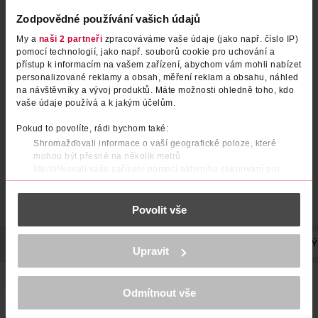
Zodpovědné používání vašich údajů
My a
naši 2 partneři
zpracováváme vaše údaje (jako např. číslo IP)
pomocí technologií, jako např. souborů cookie pro uchování a
přístup k informacím na vašem zařízení, abychom vám mohli nabízet
personalizované reklamy a obsah, měření reklam a obsahu, náhled
na návštěvníky a vývoj produktů. Máte možnosti ohledně toho, kdo
vaše údaje používá a k jakým účelům.
Pokud to povolíte, rádi bychom také:
Shromažďovali informace o vaší geografické poloze, které
mohou být přesné na několik metrů
Identifikovali vaše zařízení pomocí aktivního skenování pro
konkrétní charakteristiky (otisk prstu)
Zjistěte více o tom, jak zpracováváme vaše osobní údaje, a nastavte
Povolit vše
si předvolby v
části s podrobnostmi
. Svůj souhlas můžete kdykoliv
změnit nebo odvolat v části Prohlášení o souborech cookie.
POPIS
POUŽITÍ
SLOŽENÍ
EFEKT
VYROBENO V
VÝ
K provozu stránek, personalizaci obsahu a reklam, funkcí sociálních
Upravit
médií, analýze návštěvnosti, které mohou nést osobní údaje.
Více najdete v
prohlášení o ochraně osobních údajů.
Ultra sytá, ultra přesná a ultra příjemná třpytivá rtěnka s SPF
Odmítnout vše
15, která chrání rty před slunečním zářením. Obsahuje
Děkujeme za pochopení. >
více o cookies
<
vitamin E a pečující směs sezamového a avokádového oleje.