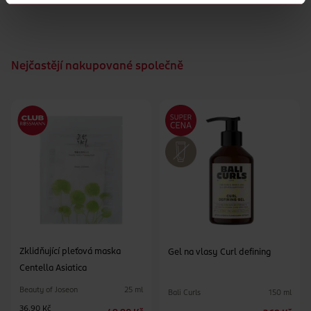
Nejčastějí nakupované společně
Zklidňující pleťová maska
Gel na vlasy Curl defining
Centella Asiatica
Beauty of Joseon
25 ml
Bali Curls
150 ml
36.90 Kč