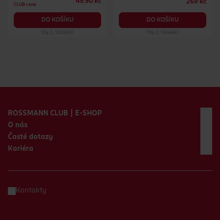
49.90 Kč
269 Kč
CLUB cena
DO KOŠÍKU
DO KOŠÍKU
Obj. č.: 1205800
Obj. č.: 1264661
Zápatí webu
ROSSMANN CLUB | E-SHOP
O nás
Časté dotazy
Kariéra
Kontakty