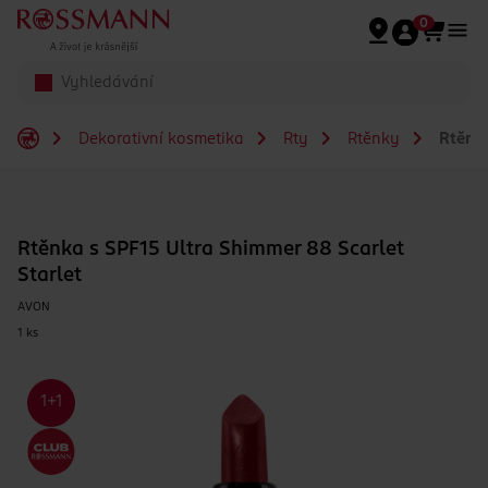
Přeskočit na hlavmní obsah
0
Dekorativní kosmetika
Rty
Rtěnky
Rtěnka
Rtěnka s SPF15 Ultra Shimmer 88 Scarlet
Starlet
AVON
1 ks