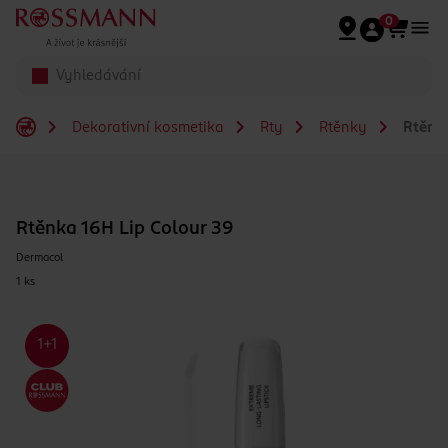
Přeskočit na hlavmní obsah
0
Dekorativní kosmetika
Rty
Rtěnky
Rtěnka
Rtěnka 16H Lip Colour 39
Dermacol
1 ks