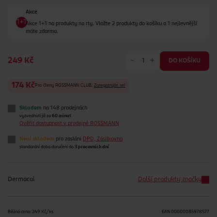
Akce
Akce 1+1 na produkty na rty. Vložte 2 produkty do košíku a 1 nejlevnější
máte zdarma.
-
+
249 Kč
DO KOŠÍKU
174 Kč
Pro členy ROSSMANN CLUB.
Zaregistrujte se!
Skladem
na 148 prodejnách
vyzvednutí již za
60 minut
Ověřit dostupnost v prodejně ROSSMANN
Není skladem
pro zaslání
DPD, Zásilkovna
standardní doba doručení do
3 pracovních dní
Dermacol
Další produkty značky
Běžná cena: 249 Kč/ks
EAN
00000085978577