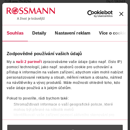
CLUB cena: 174 Kč/ks
Obj. č.:
1262469
Uvedené ceny jsou včetně DPH
Podobné produkty
Souhlas
Detaily
Nastavení reklam
Více o cookies
Zodpovědné používání vašich údajů
My a
naši 2 partneři
zpracováváme vaše údaje (jako např. číslo IP)
pomocí technologií, jako např. souborů cookie pro uchování a
přístup k informacím na vašem zařízení, abychom vám mohli nabízet
personalizované reklamy a obsah, měření reklam a obsahu, náhled
na návštěvníky a vývoj produktů. Máte možnosti ohledně toho, kdo
vaše údaje používá a k jakým účelům.
Rtěnka 16H Lip Colour 28
Rtěnka 16H Lip Colour 31
Pokud to povolíte, rádi bychom také:
Shromažďovali informace o vaší geografické poloze, které
mohou být přesné na několik metrů
Dermacol
Dermacol
1 ks
1 ks
Identifikovali vaše zařízení pomocí aktivního skenování pro
konkrétní charakteristiky (otisk prstu)
174 Kč
174 Kč
249 Kč
249 Kč
CLUB cena
CLUB cena
Zjistěte více o tom, jak zpracováváme vaše osobní údaje, a nastavte