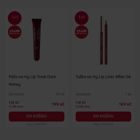
Péče na rty Lip Treat Dark
Tužka na rty Lip Liner Affair 06
Honey
Dermacol
Dermacol
10 ml
1 ks
139 Kč
118 Kč
199 Kč
169 Kč
CLUB cena
CLUB cena
DO KOŠÍKU
DO KOŠÍKU
Obj. č.: 1341010
Obj. č.: 1502756