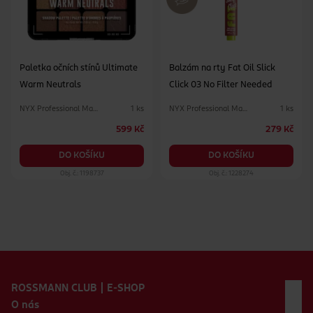
Paletka očních stínů Ultimate
Balzám na rty Fat Oil Slick
Warm Neutrals
Click 03 No Filter Needed
NYX Professional Makeup
NYX Professional Makeup
1 ks
1 ks
599 Kč
279 Kč
DO KOŠÍKU
DO KOŠÍKU
Obj. č.: 1198737
Obj. č.: 1228274
Zápatí webu
ROSSMANN CLUB | E-SHOP
O nás