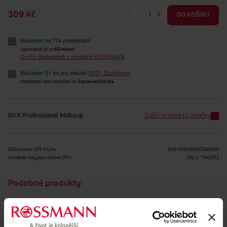
-
+
309 Kč
DO KOŠÍKU
Skladem
na 114 prodejnách
vyzvednutí již za
60 minut
Ověřit dostupnost v prodejně ROSSMANN
Skladem 5+ ks
pro zaslání
DPD, Zásilkovna
standardní doba doručení do
3 pracovních dní
NYX Professional Makeup
Další produkty značky
Běžná cena: 309 Kč/ks
EAN
00800897268909
Uvedené ceny jsou včetně DPH
Obj. č.:
1340372
Podobné produkty