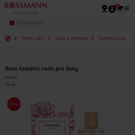
Přeskočit na hlavmní obsah
0
Péče o tělo
Vůně a parfémy
Toaletní vody
Rose toaletní voda pro ženy
Chanson
100 ml