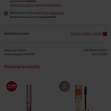
vyzvednutí již za
60 minut
Ověřit dostupnost v prodejně ROSSMANN
Skladem 5+ ks
pro zaslání
DPD, Zásilkovna
standardní doba doručení do
3 pracovních dní
Gabriella Salvete
Další produkty značky
Běžná cena: 199 Kč/ks
EAN
08595017936715
Uvedené ceny jsou včetně DPH
Obj. č.:
554060
Podobné produkty