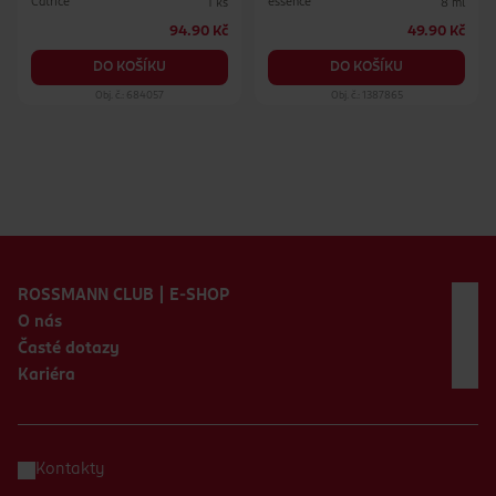
Catrice
essence
1 ks
8 ml
94.90 Kč
49.90 Kč
DO KOŠÍKU
DO KOŠÍKU
Obj. č.: 684057
Obj. č.: 1387865
Zápatí webu
ROSSMANN CLUB | E-SHOP
O nás
Časté dotazy
Kariéra
Kontakty