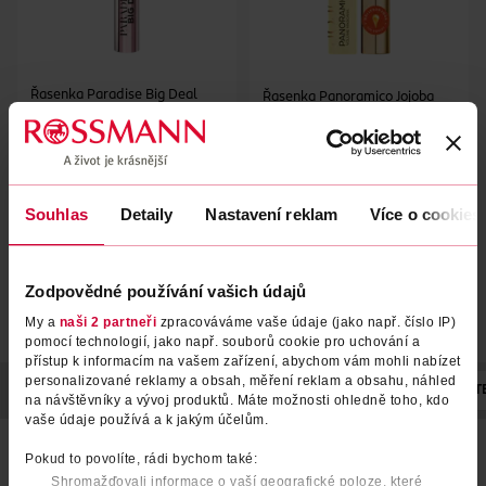
Řasenka Paradise Big Deal
Řasenka Panoramico Jojoba
Black
L'Oréal
1 ks
Gabriella Salvete
1 ks
269 Kč
389 Kč
199 Kč
CLUB cena
Souhlas
Detaily
Nastavení reklam
Více o cookies
DO KOŠÍKU
DO KOŠÍKU
Obj. č.: 1310207
Obj. č.: 1172850
Zodpovědné používání vašich údajů
My a
naši 2 partneři
zpracováváme vaše údaje (jako např. číslo IP)
pomocí technologií, jako např. souborů cookie pro uchování a
přístup k informacím na vašem zařízení, abychom vám mohli nabízet
personalizované reklamy a obsah, měření reklam a obsahu, náhled
POPIS
POUŽITÍ
SLOŽENÍ
POČET
VÝROBCE/DODAVAT
na návštěvníky a vývoj produktů. Máte možnosti ohledně toho, kdo
vaše údaje používá a k jakým účelům.
Objem a péče v jednom kroku
Pokud to povolíte, rádi bychom také:
Shromažďovali informace o vaší geografické poloze, které