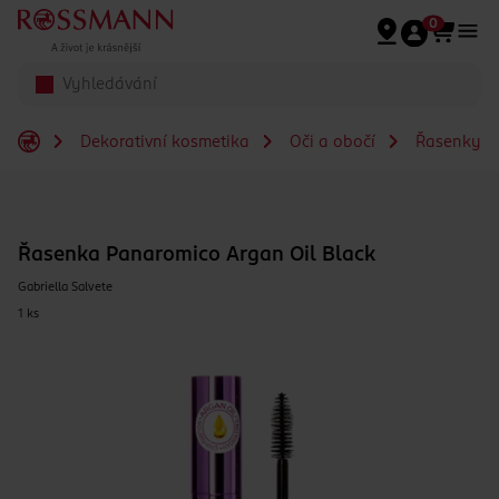
Přeskočit na hlavmní obsah
0
Dekorativní kosmetika
Oči a obočí
Řasenky
Řasenka Panaromico Argan Oil Black
Gabriella Salvete
1 ks