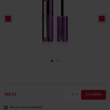
-
+
199 Kč
DO KOŠÍKU
Skladem
na 18 prodejnách