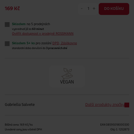
-
+
169 Kč
DO KOŠÍKU
Skladem
na 5 prodejnách
vyzvednutí již za
60 minut
Ověřit dostupnost v prodejně ROSSMANN
Skladem 5+ ks
pro zaslání
DPD, Zásilkovna
standardní doba doručení do
3 pracovních dní
VEGAN
Gabriella Salvete
Další produkty značky
Běžná cena: 169 Kč/ks
EAN
08595018000330
Uvedené ceny jsou včetně DPH
Obj. č.:
1252873