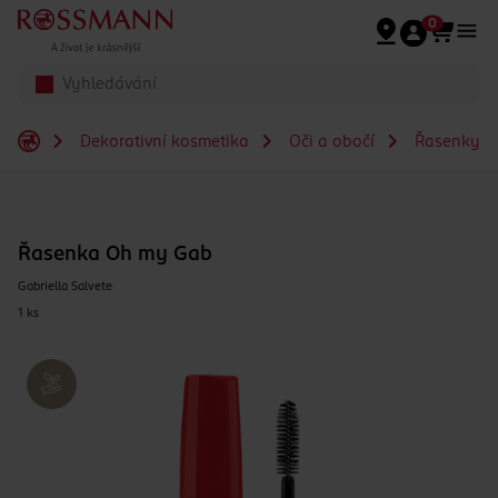
Přeskočit na hlavmní obsah
0
Dekorativní kosmetika
Oči a obočí
Řasenky
Řasenka Oh my Gab
Gabriella Salvete
1 ks