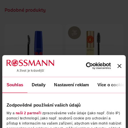
Podobné produkty
Souhlas
Detaily
Nastavení reklam
Více o cookies
Řasenka Oh my Gab OMG
Řasenka Panoramico Jojoba
Waterproof Volume
Gabriella Salvete
Gabriella Salvete
1 ks
1 ks
Zodpovědné používání vašich údajů
169 Kč
199 Kč
My a
naši 2 partneři
zpracováváme vaše údaje (jako např. číslo IP)
pomocí technologií, jako např. souborů cookie pro uchování a
DO KOŠÍKU
DO KOŠÍKU
přístup k informacím na vašem zařízení, abychom vám mohli nabízet
Obj. č.: 1325270
Obj. č.: 1172850