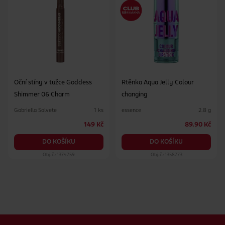
Oční stíny v tužce Goddess
Rtěnka Aqua Jelly Colour
Shimmer 06 Charm
changing
Gabriella Salvete
essence
1 ks
2.8 g
149 Kč
89.90 Kč
DO KOŠÍKU
DO KOŠÍKU
Obj. č.: 1374759
Obj. č.: 1358773