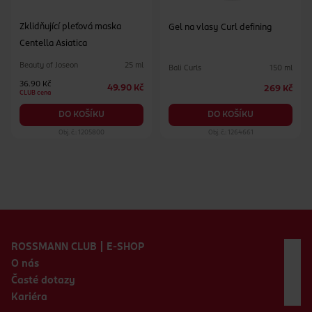
Zklidňující pleťová maska
Gel na vlasy Curl defining
Centella Asiatica
Beauty of Joseon
25 ml
Bali Curls
150 ml
36.90 Kč
49.90 Kč
269 Kč
CLUB cena
DO KOŠÍKU
DO KOŠÍKU
Obj. č.: 1205800
Obj. č.: 1264661
Zápatí webu
ROSSMANN CLUB | E-SHOP
O nás
Časté dotazy
Kariéra