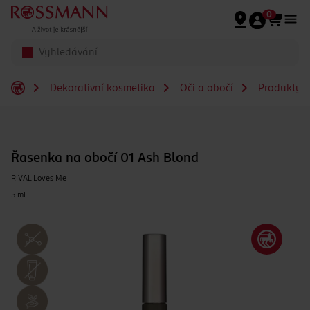
Přeskočit na hlavmní obsah
0
Dekorativní kosmetika
Oči a obočí
Produkty n
Řasenka na obočí 01 Ash Blond
RIVAL Loves Me
5 ml