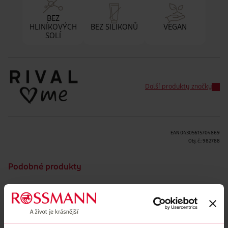
BEZ
HLINÍKOVÝCH
BEZ SILIKONŮ
VEGAN
SOLÍ
Další produkty značky
EAN
04305615704869
Obj. č.:
982788
Podobné produkty
Obsah se nám momentálně nedaří načíst, zkuste to prosím