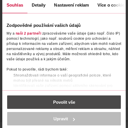
znovu.
Souhlas
Detaily
Nastavení reklam
Více o cookies
Načíst znovu
Zodpovědné používání vašich údajů
My a
naši 2 partneři
zpracováváme vaše údaje (jako např. číslo IP)
pomocí technologií, jako např. souborů cookie pro uchování a
přístup k informacím na vašem zařízení, abychom vám mohli nabízet
personalizované reklamy a obsah, měření reklam a obsahu, náhled
na návštěvníky a vývoj produktů. Máte možnosti ohledně toho, kdo
vaše údaje používá a k jakým účelům.
Pokud to povolíte, rádi bychom také:
Shromažďovali informace o vaší geografické poloze, které
mohou být přesné na několik metrů
Identifikovali vaše zařízení pomocí aktivního skenování pro
konkrétní charakteristiky (otisk prstu)
Zjistěte více o tom, jak zpracováváme vaše osobní údaje, a nastavte
Povolit vše
si předvolby v
části s podrobnostmi
. Svůj souhlas můžete kdykoliv
změnit nebo odvolat v části Prohlášení o souborech cookie.
POPIS
SLOŽENÍ
VYROBENO V
VÝROBCE/DODAVATEL
K provozu stránek, personalizaci obsahu a reklam, funkcí sociálních
Upravit
médií, analýze návštěvnosti, které mohou nést osobní údaje.
Více najdete v
prohlášení o ochraně osobních údajů.