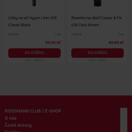
Linky na oči Hyper Liner 010
Řasenka na obočí Colour & Fix
Classic Black
030 Dark Brown
Catrice
Catrice
1 ks
1 ks
99.90 Kč
89.90 Kč
DO KOŠÍKU
DO KOŠÍKU
Obj. č.: 1381153
Obj. č.: 1193312
Zápatí webu
ROSSMANN CLUB | E-SHOP
O nás
Časté dotazy