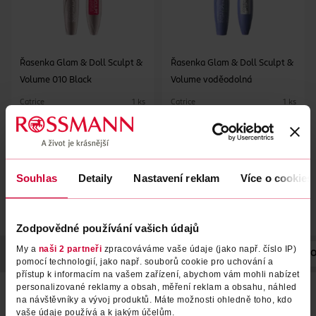
Řasenka Glam & Doll Sculpt &
Řasenka Glam & Doll Sculpt &
Volume 010 Black
Volume voděodolná
Catrice
Catrice
1 ks
1 ks
119 Kč
119 Kč
DO KOŠÍKU
DO KOŠÍKU
Obj. č.: 623001
Obj. č.: 1380989
Souhlas
Detaily
Nastavení reklam
Více o cookies
Zodpovědné používání vašich údajů
My a
naši 2 partneři
zpracováváme vaše údaje (jako např. číslo IP)
POPIS
POUŽITÍ
SLOŽENÍ
POČET
NÁZEV VÝROBCE/DO
pomocí technologií, jako např. souborů cookie pro uchování a
přístup k informacím na vašem zařízení, abychom vám mohli nabízet
personalizované reklamy a obsah, měření reklam a obsahu, náhled
Maximální objem bez zatížení
na návštěvníky a vývoj produktů. Máte možnosti ohledně toho, kdo
vaše údaje používá a k jakým účelům.