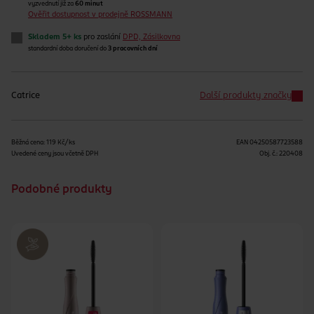
vyzvednutí již za
60 minut
Ověřit dostupnost v prodejně ROSSMANN
Skladem 5+ ks
pro zaslání
DPD, Zásilkovna
standardní doba doručení do
3 pracovních dní
Catrice
Další produkty značky
Běžná cena: 119 Kč/ks
EAN
04250587723588
Uvedené ceny jsou včetně DPH
Obj. č.:
220408
Podobné produkty