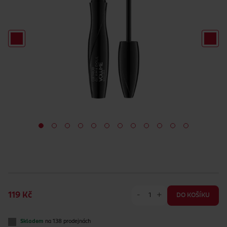
-
+
119 Kč
DO KOŠÍKU
Skladem
na 138 prodejnách