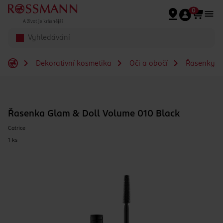
Přeskočit na hlavmní obsah
0
Dekorativní kosmetika
Oči a obočí
Řasenky
Řasenka Glam & Doll Volume 010 Black
Catrice
1 ks