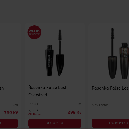
Řasenka False Lash
sh
Řasenka False La
Oversized
L'Oréal
1 ks
Max Factor
8 ml
279 Kč
399 Kč
369 Kč
CLUB cena
U
DO KOŠÍKU
DO KOŠÍKU