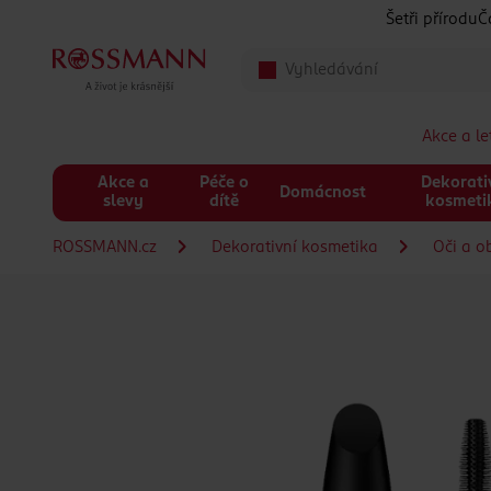
Přeskočit na hlavmní obsah
Šetři přírodu
Č
Akce a l
Akce a
Péče o
Dekorati
Domácnost
slevy
dítě
kosmeti
ROSSMANN.cz
Dekorativní kosmetika
Oči a o