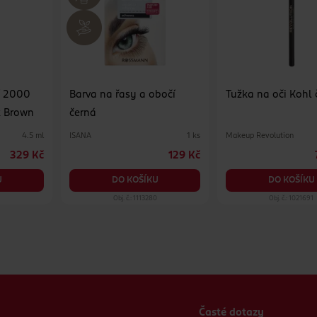
í 2000
Barva na řasy a obočí
Tužka na oči Kohl 
k Brown
černá
ISANA
Makeup Revolution
4.5 ml
1 ks
329 Kč
129 Kč
U
DO KOŠÍKU
DO KOŠÍKU
Obj. č.: 1113280
Obj. č.: 1021691
Časté dotazy