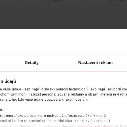
9
Obj. č.: 1259766
Obj. č.: 1113716
POČET
NÁZEV VÝROBCE/DODAVATELE
ADRESA VÝROBC
Detaily
Nastavení reklam
 objem a intenzitu
už při první aplikaci. Díky technologii Liquid L
ření výrazného vzhledu.
ch údajů
vaše údaje (jako např. číslo IP) pomocí technologií, jako např. souborů coo
 výsledek
ychom vám mohli nabízet personalizované reklamy a obsah, měření reklam a
edně toho, kdo vaše údaje používá a k jakým účelům.
máhá ji zvýraznit od kořínků až po konečky. Kartáček s hustými š
é:
zatížení.
í geografické poloze, které mohou být přesné na několik metrů
mocí aktivního skenování pro konkrétní charakteristiky (otisk prstu)
áme vaše osobní údaje, a nastavte si předvolby v
části s podrobnostmi
. Svů