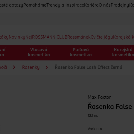
asté dotazy
Pomáháme
Trendy a inspirace
Kariéra
O nás
Prodejny
Ko
etáky
Novinky
Nej
ROSSMANN CLUB
Rossmánek
Cvičte jógu
Korejská 
vní
Vlasová
Pleťová
Korejská
ka
kosmetika
kosmetika
kosmetik
bočí
Řasenky
Řasenka False Lash Effect černá
Max Factor
Řasenka False 
13.1 ml
Varianta