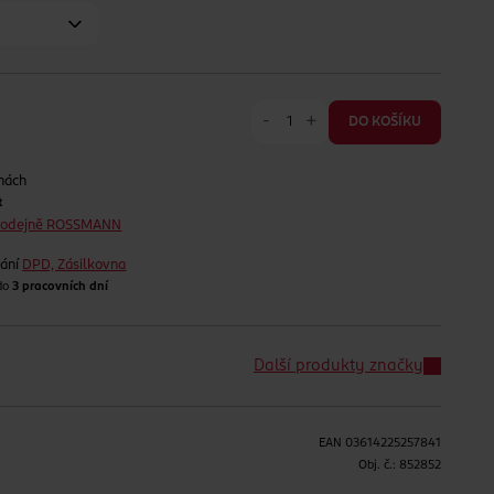
-
+
DO KOŠÍKU
nách
t
prodejně ROSSMANN
lání
DPD, Zásilkovna
 do
3 pracovních dní
Další produkty značky
EAN
03614225257841
H
Obj. č.:
852852