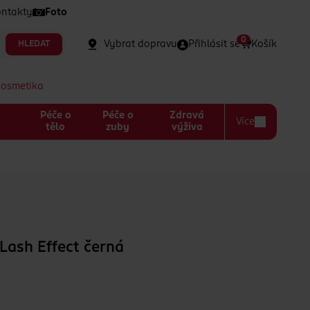
ntakty
Foto
0
Vybrat dopravu
Přihlásit se
Košík
HLEDAT
kosmetika
Péče o
Péče o
Zdravá
Více
a
tělo
zuby
výživa
Lash Effect černá