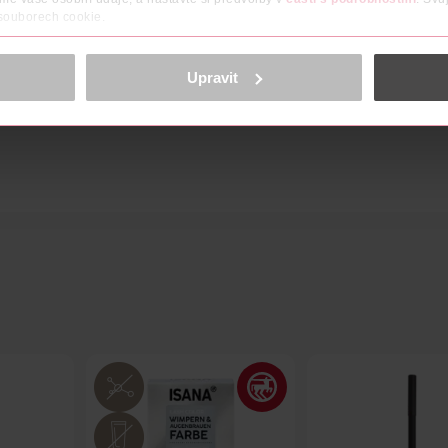
 souborech cookie.
obsahu a reklam, funkcí sociálních médií, analýze návštěvnosti, které mohou
ně osobních údajů.
Upravit
cookies
<