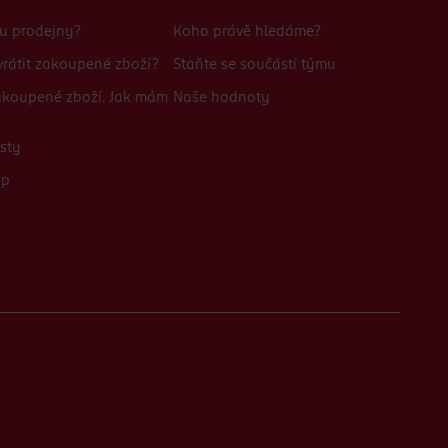
bu prodejny?
Koho právě hledáme?
rátit zakoupené zboží?
Staňte se součástí týmu
zakoupené zboží. Jak mám
Naše hodnoty
sty
up