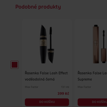
Podobné produkty
lume
Řasenka False Lash Effect
Řasenka False La
voděodolná černá
Supreme
1 ks
Max Factor
Max Factor
13.1 ml
449 Kč
399 Kč
DO KOŠÍKU
DO KOŠÍK
KU