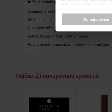
Klíčové benefity
nebo odvolat v části Prohlášení o
Objemný efekt bez slepování řas
K provozu stránek, personalizaci 
Více najdete v
prohlášení o ochra
Odmítnout vše
Možnost vrstvení pro intenzivnější vzhled
Děkujeme za pochopení. >
více o 
Hustý kartáček pro oddělení řas
Lehké složení pro pohodlné nošení
Rovnoměrné nanesení od kořínků ke konečkům
Nejčastějí nakupované společně