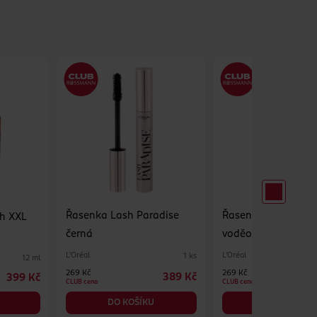
Řasenka Lash Paradise
Řasenka Lash Para
sh XXL
černá
voděodolná černá
L'Oréal
L'Oréal
1 ks
12 ml
269 Kč
269 Kč
389 Kč
399 Kč
CLUB cena
CLUB cena
DO KOŠÍKU
DO KOŠÍKU