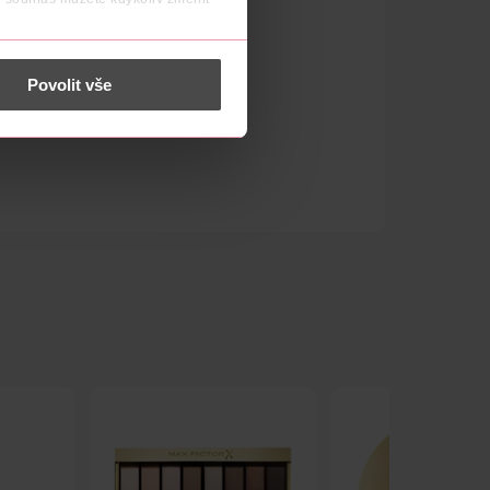
 nést osobní údaje.
Povolit vše