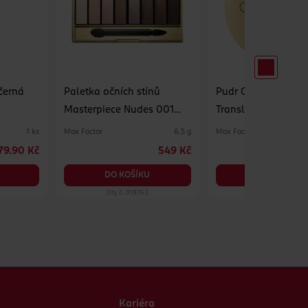
černá
Paletka očních stínů
Pudr Creme Puff 0
Masterpiece Nudes 001
Translucent
Cappucino
Max Factor
Max Factor
1 ks
6.5 g
79.90 Kč
549 Kč
DO KOŠÍKU
DO KOŠÍKU
Obj. č.: 918763
Obj. č.: 745963
Kariéra