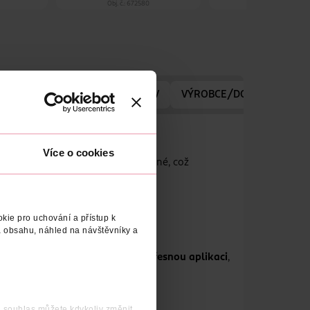
Obj. č.: 672580
Obj. č.: 703949
E/DODAVATELE
VYROBENO V
VÝROBCE/DODAVATEL
Více o cookies
ash zůstávají řasy měkké a poddajné, což
kie pro uchování a přístup k
 obsahu, náhled na návštěvníky a
tětinami zajistí
oddělení řas a přesnou aplikaci
,
j souhlas můžete kdykoliv změnit