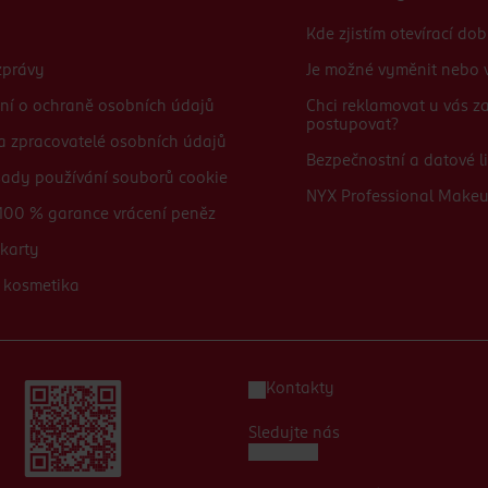
Kde zjistím otevírací do
zprávy
Je možné vyměnit nebo v
ní o ochraně osobních údajů
Chci reklamovat u vás 
postupovat?
 a zpracovatelé osobních údajů
Bezpečnostní a datové li
sady používání souborů cookie
NYX Professional Make
100 % garance vrácení peněz
karty
 kosmetika
Kontakty
Sledujte nás