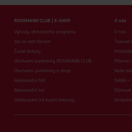
Zápatí webu
ROSSMANN CLUB | E-SHOP
O nás
Výhody věrnostního programu
O nás
Jak se stát členem
Tiskové 
Časté dotazy
Prohláše
Obchodní podmínky ROSSMANN CLUB
Příjemci
Obchodní podmínky e-shop
Naše zá
Reklamační řád
ISANA - 
Reklamační list
Dárkové 
Odstoupení od kupní smlouvy
Korejská