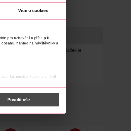
Více o cookies
kie pro uchování a přístup k
 obsahu, náhled na návštěvníky a
ří atmosféru čistoty a hygieny. Sáček je
j souhlas můžete kdykoliv změnit
 nést osobní údaje.
Povolit vše