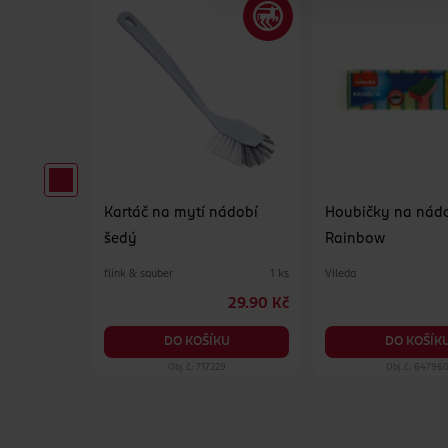
 Orange
Kartáč na mytí nádobí
Houbičky na nád
šedý
Rainbow
flink & sauber
Vileda
1 ks
1 ks
99.90 Kč
29.90 Kč
KU
DO KOŠÍKU
DO KOŠÍK
369
Obj. č.: 717229
Obj. č.: 64796