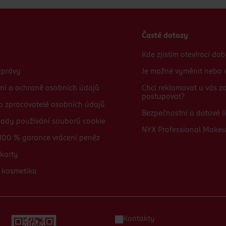
Časté dotazy
Kde zjistím otevírací do
zprávy
Je možné vyměnit nebo v
ní o ochraně osobních údajů
Chci reklamovat u vás 
postupovat?
 a zpracovatelé osobních údajů
Bezpečnostní a datové li
sady používání souborů cookie
NYX Professional Make
100 % garance vrácení peněz
karty
 kosmetika
Kontakty