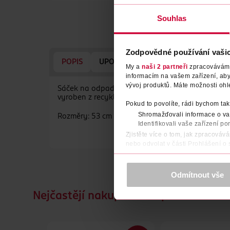
Souhlas
Zodpovědné používání vaši
POPIS
UPOZORNĚNÍ
POČET
VYROB
My a
naši 2 partneři
zpracováváme 
informacím na vašem zařízení, ab
vývoj produktů. Máte možnosti ohl
Sáček na odpad s praktickým uchem ke snadnějšímu
vyroben z recyklovatelného polyetylenu (PE).
Pokud to povolíte, rádi bychom tak
Shromažďovali informace o vaš
Rozměry: 53 cm x 54 cm
Identifikovali vaše zařízení po
Zjistěte více o tom, jak zpracováv
nebo odvolat v části Prohlášení o
K provozu stránek, personalizaci 
Více najdete v
prohlášení o ochra
Odmítnout vše
Děkujeme za pochopení. >
více o 
Nejčastějí nakupované společně