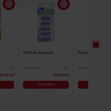
Vůně do vysavače
Rukavice vel. M
flink & sauber
flink & sauber
1 ks
5 ks
15.90 Kč
39.90 Kč
1
DO KOŠÍKU
DO KOŠÍKU
Obj. č.: 437615
Obj. č.: 476171