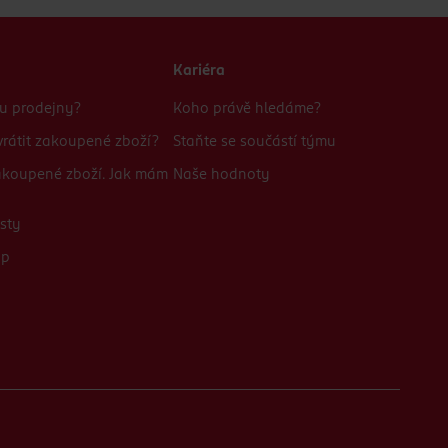
Kariéra
bu prodejny?
Koho právě hledáme?
rátit zakoupené zboží?
Staňte se součástí týmu
zakoupené zboží. Jak mám
Naše hodnoty
sty
up