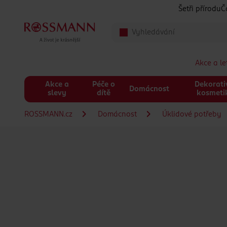
Přeskočit na hlavmní obsah
Šetři přírodu
Č
Akce a l
Akce a
Péče o
Dekorati
Domácnost
slevy
dítě
kosmeti
ROSSMANN.cz
Domácnost
Úklidové potřeby