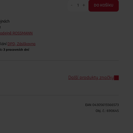
-
+
DO KOŠÍKU
ejnách
t
prodejně ROSSMANN
lání
DPD, Zásilkovna
 do
3 pracovních dní
Další produkty značky
EAN
04305615566573
H
Obj. č.:
690645