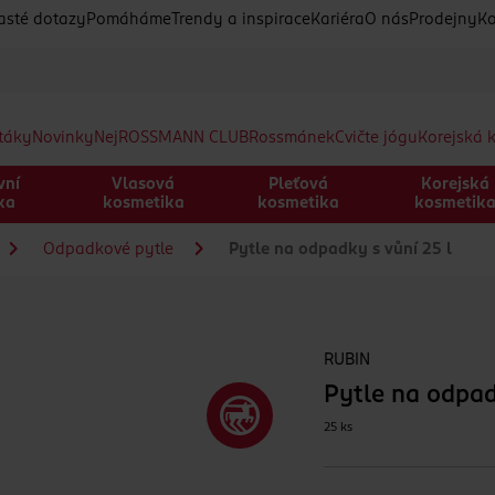
asté dotazy
Pomáháme
Trendy a inspirace
Kariéra
O nás
Prodejny
Ko
etáky
Novinky
Nej
ROSSMANN CLUB
Rossmánek
Cvičte jógu
Korejská 
vní
Vlasová
Pleťová
Korejská
ka
kosmetika
kosmetika
kosmetik
Odpadkové pytle
Pytle na odpadky s vůní 25 l
RUBIN
Pytle na odpad
25 ks