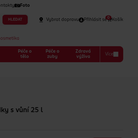
ntakty
Foto
0
Vybrat dopravu
Přihlásit se
Košík
HLEDAT
kosmetika
Péče o
Péče o
Zdravá
Více
a
tělo
zuby
výživa
ky s vůní 25 l