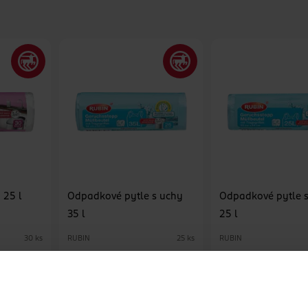
 25 l
Odpadkové pytle s uchy
Odpadkové pytle 
35 l
25 l
RUBIN
RUBIN
30 ks
25 ks
29.90 Kč
29.90 Kč
U
DO KOŠÍKU
DO KOŠÍKU
2
Obj. č.: 1157116
Obj. č.: 956741