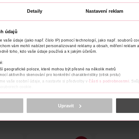
Detaily
Nastavení reklam
ch údajů
ENO V
VÝROBCE/DODAVATEL
vaše údaje (jako např. číslo IP) pomocí technologií, jako např. souborů coo
ychom vám mohli nabízet personalizované reklamy a obsah, měření reklam a
edně toho, kdo vaše údaje používá a k jakým účelům.
 přenášení uvolňuje při použití čerstvou citrusovou vůni a vytvá
é:
í geografické poloze, které mohou být přesné na několik metrů
mocí aktivního skenování pro konkrétní charakteristiky (otisk prstu)
áme vaše osobní údaje, a nastavte si předvolby v
části s podrobnostmi
. Svů
 souborech cookie.
obsahu a reklam, funkcí sociálních médií, analýze návštěvnosti, které mohou
ně osobních údajů.
Upravit
cookies
<