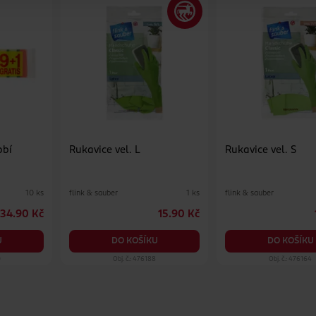
obí
Rukavice vel. L
Rukavice vel. S
flink & sauber
flink & sauber
10 ks
1 ks
34.90 Kč
15.90 Kč
U
DO KOŠÍKU
DO KOŠÍKU
0
Obj. č.: 476188
Obj. č.: 476164