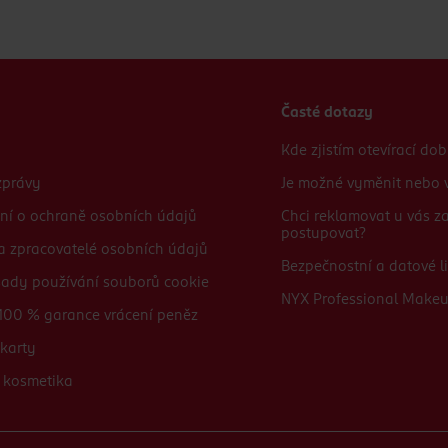
Časté dotazy
Kde zjistím otevírací do
zprávy
Je možné vyměnit nebo v
ní o ochraně osobních údajů
Chci reklamovat u vás 
postupovat?
 a zpracovatelé osobních údajů
Bezpečnostní a datové li
sady používání souborů cookie
NYX Professional Make
100 % garance vrácení peněz
karty
 kosmetika