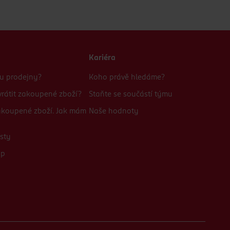
Kariéra
bu prodejny?
Koho právě hledáme?
rátit zakoupené zboží?
Staňte se součástí týmu
zakoupené zboží. Jak mám
Naše hodnoty
sty
up