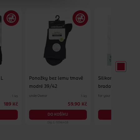
 L
Ponožky bez lemu tmavě
Silikonové náplasti
modré 39/42
bradavky
under2wear
for your Beauty
1 ks
1 ks
189 Kč
59.90 Kč
DO KOŠÍKU
DO KOŠÍKU
Obj. č.: 1096408
Obj. č.: 1380378