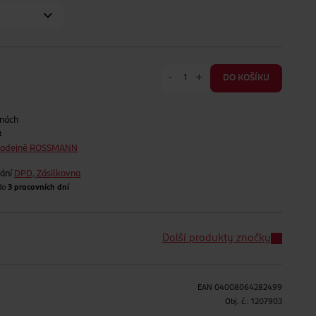
-
+
DO KOŠÍKU
jnách
t
prodejně ROSSMANN
lání
DPD, Zásilkovna
 do
3 pracovních dní
Další produkty značky
EAN
04008064282499
H
Obj. č.:
1207903