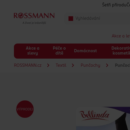
Přeskočit na hlavmní obsah
Šetři přírodu
Č
Akce a l
Akce a
Péče o
Dekorati
Domácnost
slevy
dítě
kosmeti
ROSSMANN.cz
Textil
Punčochy
Punčoch