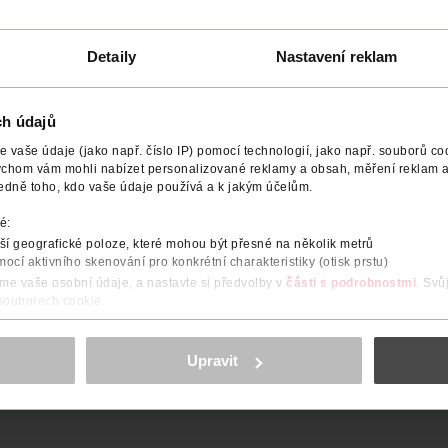
7
Obj. č.: 1131864
Obj. č.: 1209044
Detaily
Nastavení reklam
ch údajů
OBCE/DODAVATELE
ADRESA VÝROBCE/DODAVATELE
VÝ
vaše údaje (jako např. číslo IP) pomocí technologií, jako např. souborů coo
ychom vám mohli nabízet personalizované reklamy a obsah, měření reklam a
edně toho, kdo vaše údaje používá a k jakým účelům.
00DEN, v oblíbeném matném provedení.
é:
h nohou, velice měkké na dotek.
í geografické poloze, které mohou být přesné na několik metrů
mocí aktivního skenování pro konkrétní charakteristiky (otisk prstu)
áme vaše osobní údaje, a nastavte si předvolby v
části s podrobnostmi
. Svů
 souborech cookie.
obsahu a reklam, funkcí sociálních médií, analýze návštěvnosti, které mohou
ně osobních údajů.
Upravit
cookies
<