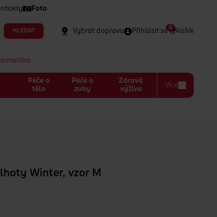
ntakty
Foto
0
Vybrat dopravu
Přihlásit se
Košík
HLEDAT
kosmetika
Péče o
Péče o
Zdravá
Více
a
tělo
zuby
výživa
hoty Winter, vzor M