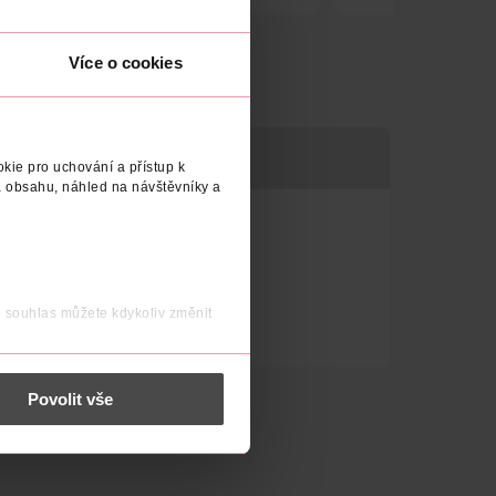
Obj. č.: 1209037
Obj. č.: 1209020
Více o cookies
ROBCE/DODAVATEL
kie pro uchování a přístup k
 obsahu, náhled na návštěvníky a
j souhlas můžete kdykoliv změnit
 nést osobní údaje.
Povolit vše