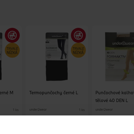
erné M
Termopunčochy černé L
Punčochové kalho
tělové 40 DEN L
under2wear
under2wear
1 ks
1 ks
129 Kč
129 Kč
U
DO KOŠÍKU
DO KOŠÍKU