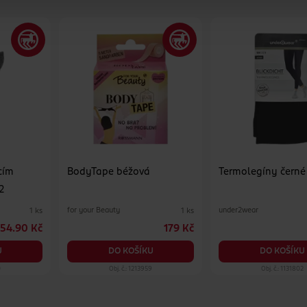
cím
BodyTape béžová
Termolegíny černé
2
for your Beauty
under2wear
1 ks
1 ks
54.90 Kč
179 Kč
U
DO KOŠÍKU
DO KOŠÍKU
0
Obj. č.: 1213959
Obj. č.: 1131802