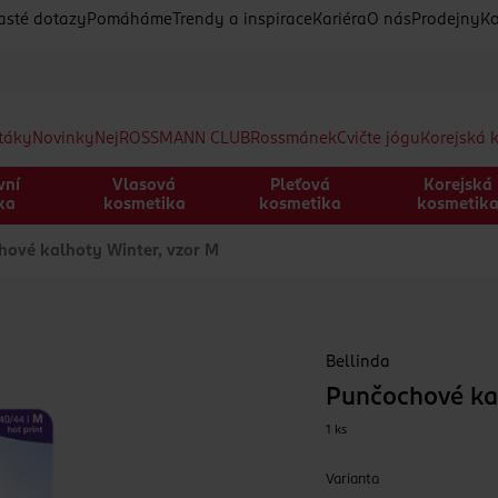
asté dotazy
Pomáháme
Trendy a inspirace
Kariéra
O nás
Prodejny
Ko
etáky
Novinky
Nej
ROSSMANN CLUB
Rossmánek
Cvičte jógu
Korejská 
vní
Vlasová
Pleťová
Korejská
ka
kosmetika
kosmetika
kosmetik
ové kalhoty Winter, vzor M
Bellinda
Punčochové kal
1 ks
Varianta