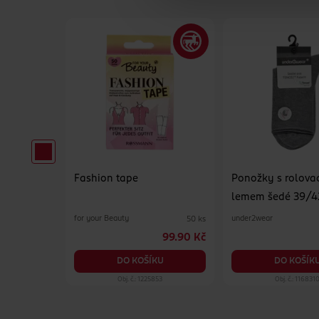
 DEN
Fashion tape
Ponožky s rolova
lemem šedé 39/4
for your Beauty
under2wear
1 ks
50 ks
69.90 Kč
99.90 Kč
KU
DO KOŠÍKU
DO KOŠÍK
400
Obj. č.: 1225853
Obj. č.: 116831