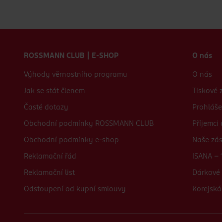
Zápatí webu
ROSSMANN CLUB | E-SHOP
O nás
Výhody věrnostního programu
O nás
Jak se stát členem
Tiskové 
Časté dotazy
Prohláše
Obchodní podmínky ROSSMANN CLUB
Příjemci
Obchodní podmínky e-shop
Naše zá
Reklamační řád
ISANA - 
Reklamační list
Dárkové 
Odstoupení od kupní smlouvy
Korejská