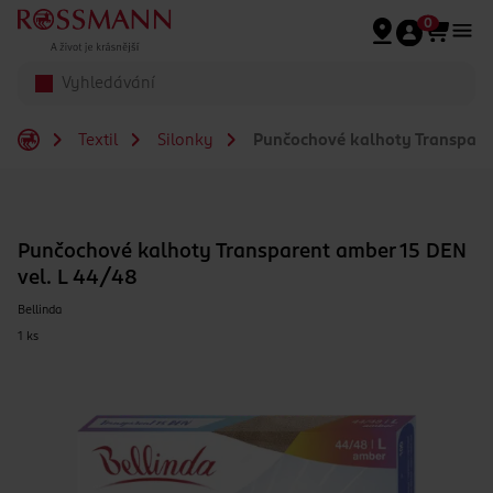
Přeskočit na hlavmní obsah
0
Textil
Silonky
Punčochové kalhoty Transparen
Punčochové kalhoty Transparent amber 15 DEN
vel. L 44/48
Bellinda
1 ks