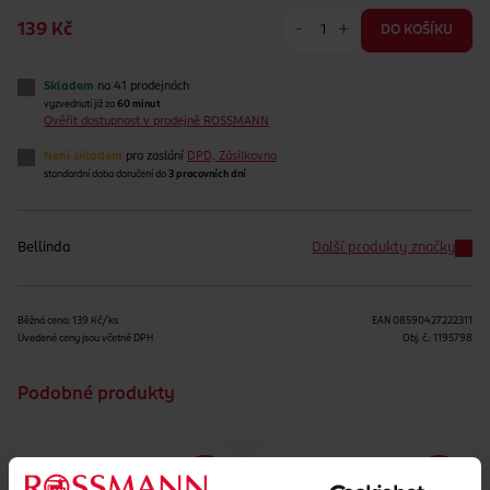
-
+
139 Kč
DO KOŠÍKU
Skladem
na 41 prodejnách
vyzvednutí již za
60 minut
Ověřit dostupnost v prodejně ROSSMANN
Není skladem
pro zaslání
DPD, Zásilkovna
standardní doba doručení do
3 pracovních dní
Bellinda
Další produkty značky
Běžná cena: 139 Kč/ks
EAN
08590427222311
Uvedené ceny jsou včetně DPH
Obj. č.:
1195798
Podobné produkty