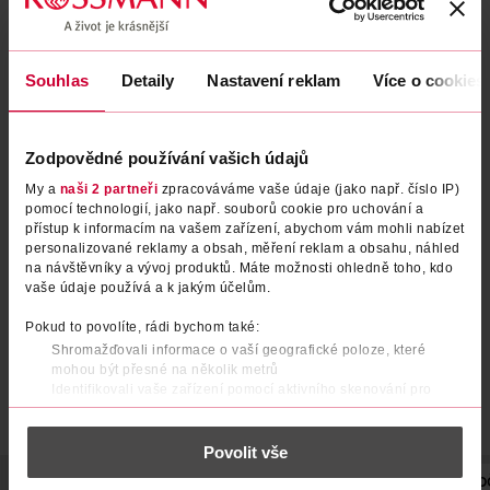
Souhlas
Detaily
Nastavení reklam
Více o cookies
Zodpovědné používání vašich údajů
My a
naši 2 partneři
zpracováváme vaše údaje (jako např. číslo IP)
Punčochové kalhoty formovací
Punčochové kalhoty 2pack
pomocí technologií, jako např. souborů cookie pro uchování a
tělové 20 DEN L
champagne 20 DEN S
přístup k informacím na vašem zařízení, abychom vám mohli nabízet
personalizované reklamy a obsah, měření reklam a obsahu, náhled
under2wear
under2wear
1 ks
2 ks
na návštěvníky a vývoj produktů. Máte možnosti ohledně toho, kdo
89.90 Kč
59.90 Kč
vaše údaje používá a k jakým účelům.
DO KOŠÍKU
DO KOŠÍKU
Pokud to povolíte, rádi bychom také:
Obj. č.: 1069747
Obj. č.: 1212136
Shromažďovali informace o vaší geografické poloze, které
mohou být přesné na několik metrů
Identifikovali vaše zařízení pomocí aktivního skenování pro
konkrétní charakteristiky (otisk prstu)
Zjistěte více o tom, jak zpracováváme vaše osobní údaje, a nastavte
Povolit vše
si předvolby v
části s podrobnostmi
. Svůj souhlas můžete kdykoliv
změnit nebo odvolat v části Prohlášení o souborech cookie.
POPIS
SLOŽENÍ
BARVA
VELIKOST
TLOUŠŤKA
PO