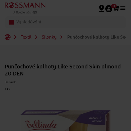
Přeskočit na hlavmní obsah
0
Textil
Silonky
Punčochové kalhoty Like Seco
Punčochové kalhoty Like Second Skin almond
20 DEN
Bellinda
1 ks