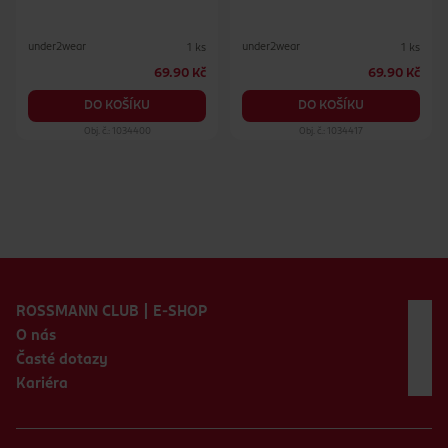
under2wear
under2wear
1 ks
1 ks
69.90 Kč
69.90 Kč
DO KOŠÍKU
DO KOŠÍKU
Obj. č.: 1034400
Obj. č.: 1034417
Zápatí webu
ROSSMANN CLUB | E-SHOP
O nás
Časté dotazy
Kariéra