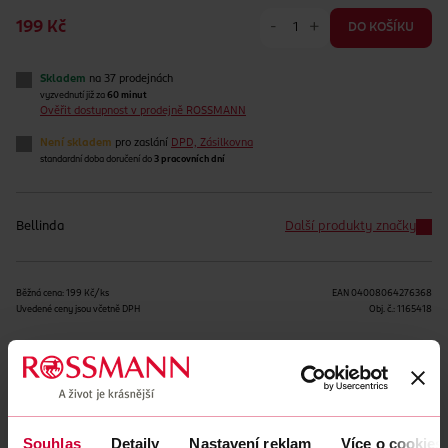
-
+
199 Kč
DO KOŠÍKU
Skladem
na 37 prodejnách
vyzvednutí již za
60 minut
Ověřit dostupnost v prodejně ROSSMANN
Není skladem
pro zaslání
DPD, Zásilkovna
standardní doba doručení do
3 pracovních dní
Bellinda
Další produkty značky
Běžná cena: 199 Kč/ks
EAN
04008064276368
Uvedené ceny jsou včetně DPH
Obj. č.:
1165418
Podobné produkty
Souhlas
Detaily
Nastavení reklam
Více o cookies