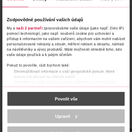
Zodpovědné používání vašich údajů
My a
naši 2 partneři
zpracováváme vaše údaje (jako např. číslo IP)
pomocí technologií, jako např. souborů cookie pro uchování a
přístup k informacím na vašem zařízení, abychom vám mohli nabízet
personalizované reklamy a obsah, měření reklam a obsahu, náhled
na návštěvníky a vývoj produktů. Máte možnosti ohledně toho, kdo
Punčochové kalhoty formovací
Punčochové kalhoty 2pack
vaše údaje používá a k jakým účelům.
tělové 20 DEN L
champagne 20 DEN S
Pokud to povolíte, rádi bychom také:
under2wear
under2wear
1 ks
2 ks
Shromažďovali informace o vaší geografické poloze, které
89.90 Kč
59.90 Kč
mohou být přesné na několik metrů
Identifikovali vaše zařízení pomocí aktivního skenování pro
DO KOŠÍKU
DO KOŠÍKU
konkrétní charakteristiky (otisk prstu)
Zjistěte více o tom, jak zpracováváme vaše osobní údaje, a nastavte
Obj. č.: 1069747
Obj. č.: 1212136
Povolit vše
si předvolby v
části s podrobnostmi
. Svůj souhlas můžete kdykoliv
změnit nebo odvolat v části Prohlášení o souborech cookie.
K provozu stránek, personalizaci obsahu a reklam, funkcí sociálních
Upravit
médií, analýze návštěvnosti, které mohou nést osobní údaje.
Více najdete v
prohlášení o ochraně osobních údajů.
POPIS
SLOŽENÍ
BARVA
VELIKOST
TLOUŠŤKA
PO