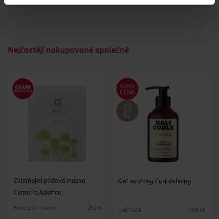
s klínkem
vel. 36-40
Nejčastějí nakupované společně
Zklidňující pleťová maska
Gel na vlasy Curl defining
Centella Asiatica
Beauty of Joseon
25 ml
Bali Curls
150 ml