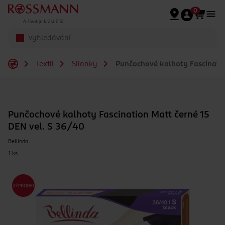
Přeskočit na hlavmní obsah
0
Textil
Silonky
Punčochové kalhoty Fascinatio
Punčochové kalhoty Fascination Matt černé 15
DEN vel. S 36/40
Bellinda
1 ks