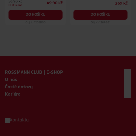
36.90 Kč
49.90 Kč
269 Kč
CLUB cena
DO KOŠÍKU
DO KOŠÍKU
Obj. č.: 1205800
Obj. č.: 1264661
Zápatí webu
ROSSMANN CLUB | E-SHOP
O nás
Časté dotazy
Kariéra
Kontakty