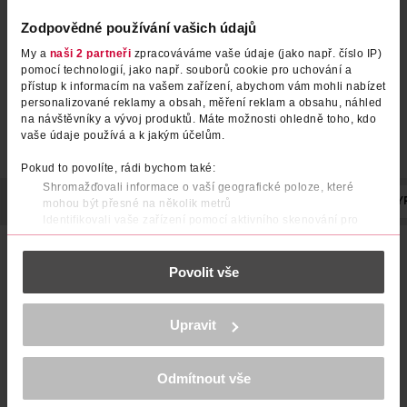
Zodpovědné používání vašich údajů
My a
naši 2 partneři
zpracováváme vaše údaje (jako např. číslo IP)
pomocí technologií, jako např. souborů cookie pro uchování a
přístup k informacím na vašem zařízení, abychom vám mohli nabízet
personalizované reklamy a obsah, měření reklam a obsahu, náhled
na návštěvníky a vývoj produktů. Máte možnosti ohledně toho, kdo
vaše údaje používá a k jakým účelům.
Pokud to povolíte, rádi bychom také:
Shromažďovali informace o vaší geografické poloze, které
POPIS
SLOŽENÍ
BARVA
VELIKOST
TLOUŠŤKA
VY
mohou být přesné na několik metrů
Identifikovali vaše zařízení pomocí aktivního skenování pro
konkrétní charakteristiky (otisk prstu)
punčochové kalhoty v matném provedení s lehce krycím
Zjistěte více o tom, jak zpracováváme vaše osobní údaje, a nastavte
účinkem
Povolit vše
si předvolby v
části s podrobnostmi
. Svůj souhlas můžete kdykoliv
změnit nebo odvolat v části Prohlášení o souborech cookie.
15 DEN
K provozu stránek, personalizaci obsahu a reklam, funkcí sociálních
Upravit
perfektně sedí
médií, analýze návštěvnosti, které mohou nést osobní údaje.
Více najdete v
prohlášení o ochraně osobních údajů.
lehce zesílené v sedu a na špičce
Odmítnout vše
Děkujeme za pochopení. >
více o cookies
<
nepáratelné ve švu a na špičce
ZOBRAZIT VÍCE