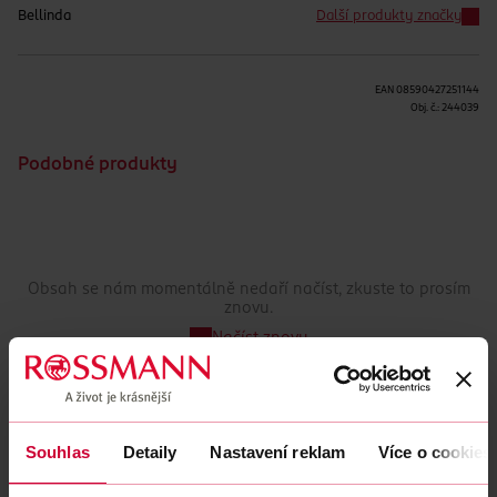
Bellinda
Další produkty značky
EAN
08590427251144
Obj. č.:
244039
Podobné produkty
Obsah se nám momentálně nedaří načíst, zkuste to prosím
znovu.
Načíst znovu
Souhlas
Detaily
Nastavení reklam
Více o cookies