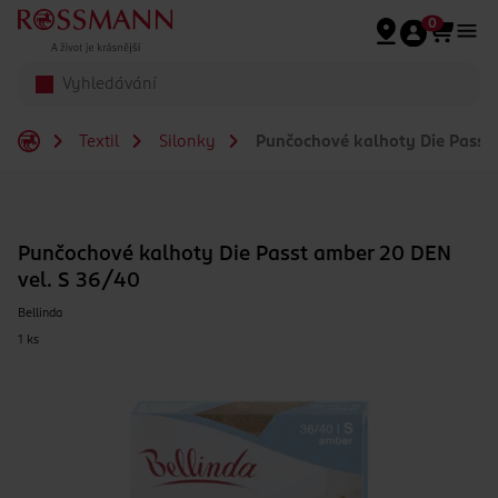
Přeskočit na hlavmní obsah
0
Textil
Silonky
Punčochové kalhoty Die Passt 
Punčochové kalhoty Die Passt amber 20 DEN
vel. S 36/40
Bellinda
1 ks