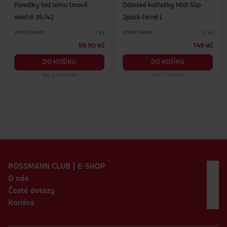
Ponožky bez lemu tmavě
Dámské kalhotky Midi Slip
modré 39/42
2pack černé L
under2wear
under2wear
1 ks
2 ks
59.90 Kč
149 Kč
DO KOŠÍKU
DO KOŠÍKU
Obj. č.: 1096408
Obj. č.: 1323986
Zápatí webu
ROSSMANN CLUB | E-SHOP
O nás
Časté dotazy
Kariéra