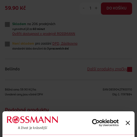
-
+
59.90 Kč
DO KOŠÍKU
Skladem
na 206 prodejnách
vyzvednutí již za
60 minut
Ověřit dostupnost v prodejně ROSSMANN
Není skladem
pro zaslání
DPD, Zásilkovna
standardní doba doručení do
3 pracovních dní
Bellinda
Další produkty značky
Běžná cena: 59.90 Kč/ks
EAN
08590427900110
Uvedené ceny jsou včetně DPH
Obj. č.:
1197884
Podobné produkty