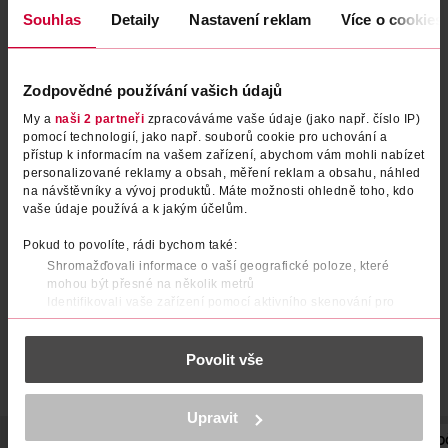
Souhlas
Detaily
Nastavení reklam
Více o cookies
Zodpovědné používání vašich údajů
My a
naši 2 partneři
zpracováváme vaše údaje (jako např. číslo IP)
pomocí technologií, jako např. souborů cookie pro uchování a
přístup k informacím na vašem zařízení, abychom vám mohli nabízet
personalizované reklamy a obsah, měření reklam a obsahu, náhled
Punčochové kalhoty formovací
Punčochové kalhoty 2pack
na návštěvníky a vývoj produktů. Máte možnosti ohledně toho, kdo
tělové 20 DEN L
champagne 20 DEN S
vaše údaje používá a k jakým účelům.
under2wear
under2wear
1 ks
2 ks
Pokud to povolíte, rádi bychom také:
89.90 Kč
59.90 Kč
Shromažďovali informace o vaší geografické poloze, které
mohou být přesné na několik metrů
DO KOŠÍKU
DO KOŠÍKU
Identifikovali vaše zařízení pomocí aktivního skenování pro
Obj. č.: 1069747
Obj. č.: 1212136
konkrétní charakteristiky (otisk prstu)
Zjistěte více o tom, jak zpracováváme vaše osobní údaje, a nastavte
Povolit vše
si předvolby v
části s podrobnostmi
. Svůj souhlas můžete kdykoliv
změnit nebo odvolat v části Prohlášení o souborech cookie.
K provozu stránek, personalizaci obsahu a reklam, funkcí sociálních
Upravit
médií, analýze návštěvnosti, které mohou nést osobní údaje.
POPIS
SLOŽENÍ
BARVA
VELIKOST
TLOUŠŤKA
PO
Více najdete v
prohlášení o ochraně osobních údajů.