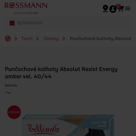
Přeskočit na hlavmní obsah
0
Textil
Silonky
Punčochové kalhoty Absolut Re
Punčochové kalhoty Absolut Resist Energy
amber vel. 40/44
Bellinda
1 ks