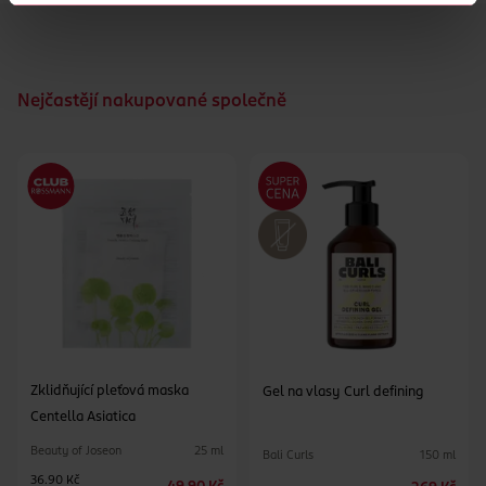
Nejčastějí nakupované společně
Zklidňující pleťová maska
Gel na vlasy Curl defining
Centella Asiatica
Beauty of Joseon
25 ml
Bali Curls
150 ml
36.90 Kč