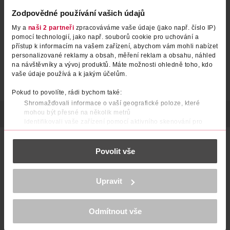
Zodpovědné používání vašich údajů
My a
naši 2 partneři
zpracováváme vaše údaje (jako např. číslo IP)
pomocí technologií, jako např. souborů cookie pro uchování a
přístup k informacím na vašem zařízení, abychom vám mohli nabízet
personalizované reklamy a obsah, měření reklam a obsahu, náhled
na návštěvníky a vývoj produktů. Máte možnosti ohledně toho, kdo
vaše údaje používá a k jakým účelům.
Pokud to povolíte, rádi bychom také:
Shromažďovali informace o vaší geografické poloze, které
mohou být přesné na několik metrů
POPIS
SLOŽENÍ
POČET
VÝROBCE/DODAVATEL
Identifikovali vaše zařízení pomocí aktivního skenování pro
konkrétní charakteristiky (otisk prstu)
Punčochové kalhoty s extra širokým lemem v pase, mají
Zjistěte více o tom, jak zpracováváme vaše osobní údaje, a nastavte
zesílený sed a klínek. Jsou vyrobeny ze speciálního vlákna,
Povolit vše
si předvolby v
části s podrobnostmi
. Svůj souhlas můžete kdykoliv
které zabraňuje utíkání ok. Odstupňovaný tlak podporuje
změnit nebo odvolat v části Prohlášení o souborech cookie.
krevní oběh (nenahrazují lékařské kompresní punčochové
kalhoty), lehký podpůrný efekt (Stupeň podpory: 5-7 mmHg)
K provozu stránek, personalizaci obsahu a reklam, funkcí sociálních
Upravit
pro pocit lehkých nohou.
médií, analýze návštěvnosti, které mohou nést osobní údaje.
Více najdete v
prohlášení o ochraně osobních údajů.
20 DEN
Odmítnout vše
Děkujeme za pochopení. >
více o cookies
<
odstín: amber