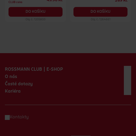
49.90 Kč
269 Kč
CLUB cena
DO KOŠÍKU
DO KOŠÍKU
Obj. č.: 1205800
Obj. č.: 1264661
Zápatí webu
ROSSMANN CLUB | E-SHOP
O nás
Časté dotazy
Kariéra
Kontakty