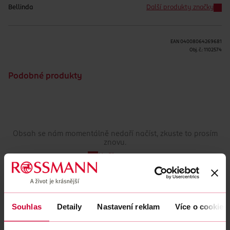
Bellinda
Další produkty značky
EAN
04008064269681
Obj. č.:
1102574
Podobné produkty
Obsah se nám momentálně nedaří načíst, zkuste to prosím
znovu.
Načíst znovu
Souhlas
Detaily
Nastavení reklam
Více o cookies