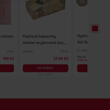
Hydratační pleťov
y Korean
Papírové kapesníky
345 Relief Cream M
4vrstvé recyklované box,
různé druhy
Dr. Althea
alouette
60 ks
100 ks
294 Kč
199 Kč
27.90 Kč
CLUB cena
DO KOŠÍKU
DO KOŠÍKU
Obj. č.: 884181
Obj. č.: 1390575