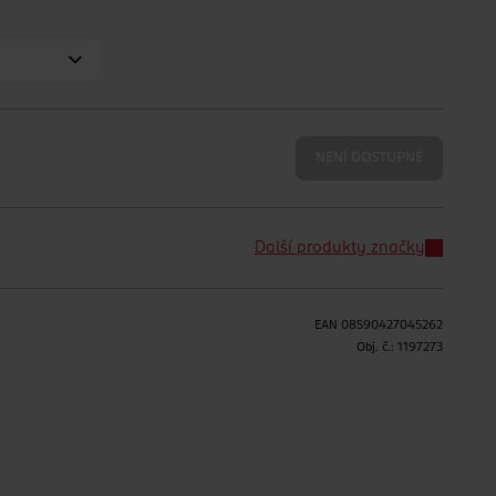
NENÍ DOSTUPNÉ
Další produkty značky
EAN
08590427045262
Obj. č.:
1197273