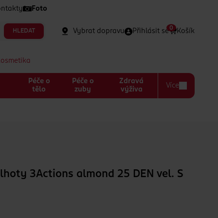
ntakty
Foto
0
Vybrat dopravu
Přihlásit se
Košík
HLEDAT
kosmetika
Péče o
Péče o
Zdravá
Více
a
tělo
zuby
výživa
lhoty 3Actions almond 25 DEN vel. S