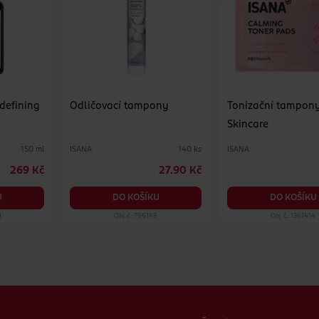
 defining
Odličovací tampony
Tonizační tampon
Skincare
ISANA
ISANA
150 ml
140 ks
269 Kč
27.90 Kč
U
DO KOŠÍKU
DO KOŠÍKU
1
Obj. č.: 796149
Obj. č.: 1361414