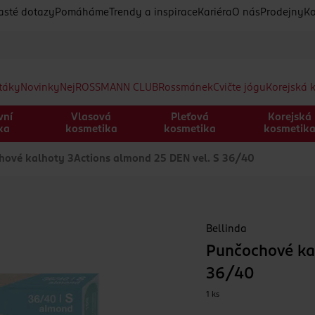
asté dotazy
Pomáháme
Trendy a inspirace
Kariéra
O nás
Prodejny
Ko
etáky
Novinky
Nej
ROSSMANN CLUB
Rossmánek
Cvičte jógu
Korejská 
vní
Vlasová
Pleťová
Korejská
ka
kosmetika
kosmetika
kosmetik
ové kalhoty 3Actions almond 25 DEN vel. S 36/40
Bellinda
Punčochové ka
36/40
1 ks