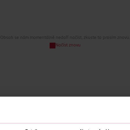
Obsah se nám momentálně nedaří načíst, zkuste to prosím znovu.
Načíst znovu