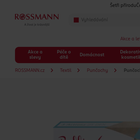
Přeskočit na hlavmní obsah
Šetři přírodu
Č
Akce a l
Akce a
Péče o
Dekorati
Domácnost
slevy
dítě
kosmeti
ROSSMANN.cz
Textil
Punčochy
Punčoch