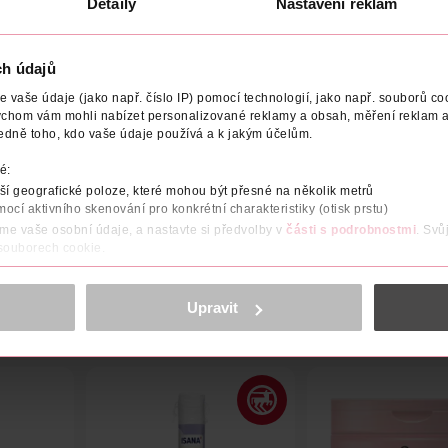
Detaily
Nastavení reklam
ch údajů
vaše údaje (jako např. číslo IP) pomocí technologií, jako např. souborů coo
BARVA
VELIKOST
TLOUŠŤKA
POČET
NÁZEV V
ychom vám mohli nabízet personalizované reklamy a obsah, měření reklam a
edně toho, kdo vaše údaje používá a k jakým účelům.
YCRA ® beauty tvarují Váš zadeček, bříško a nohy. Výjimečně poh
é:
aktivní jemně matný vzhled.
í geografické poloze, které mohou být přesné na několik metrů
mocí aktivního skenování pro konkrétní charakteristiky (otisk prstu)
áme vaše osobní údaje, a nastavte si předvolby v
části s podrobnostmi
. Svů
 souborech cookie.
obsahu a reklam, funkcí sociálních médií, analýze návštěvnosti, které mohou
ně osobních údajů.
Upravit
cookies
<