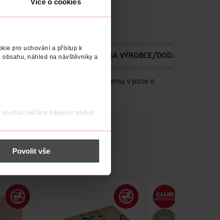
Více o cookies
kie pro uchování a přístup k
ÝROBCE/DODAVATELE
ADRESA VÝROBCE/DODAVATELE
 obsahu, náhled na návštěvníky a
odlné při nošení díky plochému lemu v pase a
j souhlas můžete kdykoliv změnit
 nést osobní údaje.
Povolit vše