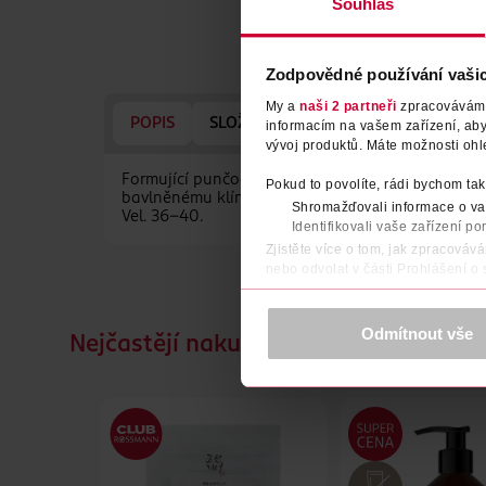
Souhlas
Zodpovědné používání vaši
My a
naši 2 partneři
zpracováváme 
POPIS
SLOŽENÍ
VÝROBCE/DODAVATEL
informacím na vašem zařízení, ab
vývoj produktů. Máte možnosti ohl
Formující punčochové kalhoty 25DEN s vláknem L
Pokud to povolíte, rádi bychom tak
bavlněnému klínku. Punčochové kalhoty mají atr
Shromažďovali informace o vaš
Vel. 36-40.
Identifikovali vaše zařízení po
Zjistěte více o tom, jak zpracováv
nebo odvolat v části Prohlášení o
K provozu stránek, personalizaci 
Více najdete v
prohlášení o ochra
Odmítnout vše
Nejčastějí nakupované společně
Děkujeme za pochopení. >
více o 