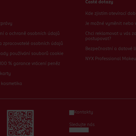
Časté dotazy
Kde zjistím otevírací do
zprávy
Je možné vyměnit nebo v
ní o ochraně osobních údajů
Chci reklamovat u vás 
postupovat?
 a zpracovatelé osobních údajů
Bezpečnostní a datové li
sady používání souborů cookie
NYX Professional Make
100 % garance vrácení peněz
karty
 kosmetika
Kontakty
Sledujte nás