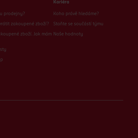
Kariéra
bu prodejny?
Koho právě hledáme?
rátit zakoupené zboží?
Staňte se součástí týmu
zakoupené zboží. Jak mám
Naše hodnoty
sty
up