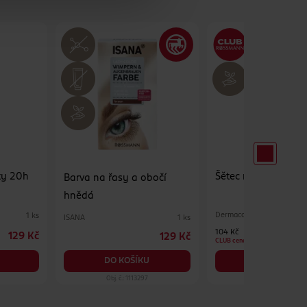
ity 20h
Šětec na oční stíny
Barva na řasy a obočí
hnědá
Dermacol
1 ks
ISANA
1 ks
104 Kč
129 Kč
129 Kč
CLUB cena
DO KOŠÍKU
DO KOŠÍKU
Obj. č.: 1113297
Obj. č.: 1137491