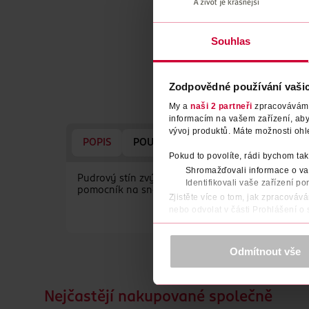
Souhlas
Zodpovědné používání vaši
My a
naši 2 partneři
zpracováváme 
informacím na vašem zařízení, ab
vývoj produktů. Máte možnosti ohl
POPIS
POUŽITÍ
SLOŽENÍ
SKLADOVÁ
Pokud to povolíte, rádi bychom tak
Shromažďovali informace o vaš
Pudrový stín zvýrazňuje a přirozeně definuje ob
Identifikovali vaše zařízení po
pomocník na snadnou a rychlou úpravu obočí kdy
Zjistěte více o tom, jak zpracováv
nebo odvolat v části Prohlášení o
K provozu stránek, personalizaci 
Více najdete v
prohlášení o ochra
Odmítnout vše
Děkujeme za pochopení. >
více o 
Nejčastějí nakupované společně