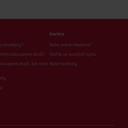
Kariéra
bu prodejny?
Koho právě hledáme?
rátit zakoupené zboží?
Staňte se součástí týmu
zakoupené zboží. Jak mám
Naše hodnoty
sty
up