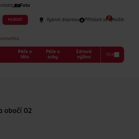
ntakty
Foto
0
Vybrat dopravu
Přihlásit se
Košík
HLEDAT
kosmetika
Péče o
Péče o
Zdravá
Více
a
tělo
zuby
výživa
a obočí 02