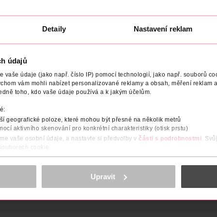
Detaily
Nastavení reklam
ch údajů
vaše údaje (jako např. číslo IP) pomocí technologií, jako např. souborů coo
ychom vám mohli nabízet personalizované reklamy a obsah, měření reklam a
edně toho, kdo vaše údaje používá a k jakým účelům.
NÍ
POČET
VYROBENO V
VÝROBCE/DODAVATEL
E
é:
í geografické poloze, které mohou být přesné na několik metrů
očí, díky šikovnému aplikátoru dosáhnete dokonalého tvaru a barv
mocí aktivního skenování pro konkrétní charakteristiky (otisk prstu)
koliv a kdekoliv.
áme vaše osobní údaje, a nastavte si předvolby v
části s podrobnostmi
. Svů
 souborech cookie.
obsahu a reklam, funkcí sociálních médií, analýze návštěvnosti, které mohou
ně osobních údajů.
Upravit
cookies
<