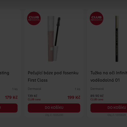
sting
Pečující báze pod řasenku
Tužka na oči Infin
First Class
voděodolná 01
Dermacol
Dermacol
1 ks
1 ks
139 Kč
89.90 Kč
179 Kč
199 Kč
CLUB cena
CLUB cena
U
DO KOŠÍKU
DO KOŠÍKU
Obj. č.: 1035230
Obj. č.: 1370829