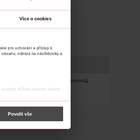
Více o cookies
kie pro uchování a přístup k
 obsahu, náhled na návštěvníky a
FEKT
y obočí, vydrží až 150 aplikací. Dokonalý
j souhlas můžete kdykoliv změnit
 nést osobní údaje.
Povolit vše