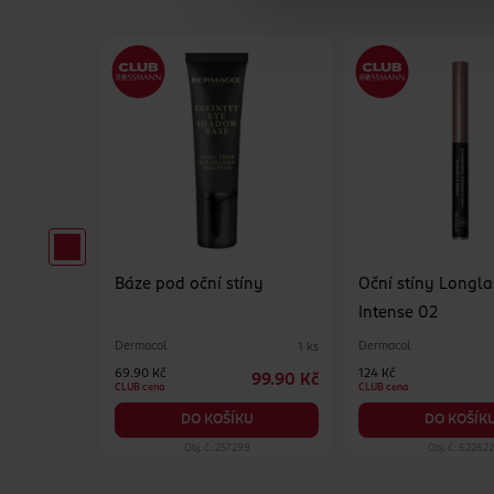
nka 02
Báze pod oční stíny
Oční stíny Longla
Intense 02
Dermacol
Dermacol
7 g
1 ks
69.90 Kč
124 Kč
199 Kč
99.90 Kč
CLUB cena
CLUB cena
KU
DO KOŠÍKU
DO KOŠÍK
25
Obj. č.: 257299
Obj. č.: 622622