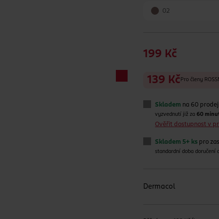
02
199 Kč
139 Kč
Pro členy RO
Skladem
na 60 prode
vyzvednutí již za
60 minu
Ověřit dostupnost v 
Skladem 5+ ks
pro zas
standardní doba doručení
Dermacol