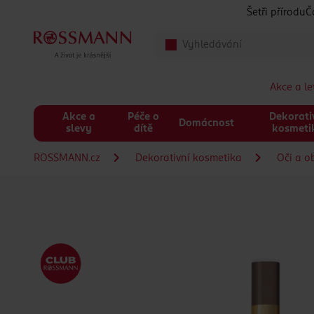
Přeskočit na hlavmní obsah
Šetři přírodu
Č
Akce a l
Akce a
Péče o
Dekorati
Domácnost
slevy
dítě
kosmeti
ROSSMANN.cz
Dekorativní kosmetika
Oči a o