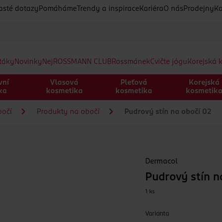
asté dotazy
Pomáháme
Trendy a inspirace
Kariéra
O nás
Prodejny
Ko
etáky
Novinky
Nej
ROSSMANN CLUB
Rossmánek
Cvičte jógu
Korejská 
vní
Vlasová
Pleťová
Korejská
ka
kosmetika
kosmetika
kosmetik
bočí
Produkty na obočí
Pudrový stín na obočí 02
Dermacol
Pudrový stín n
1 ks
Varianta