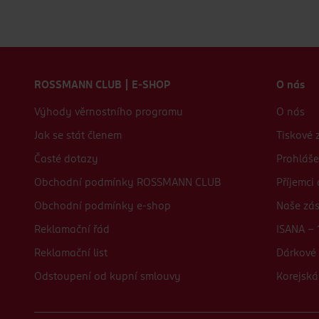
Zápatí webu
ROSSMANN CLUB | E-SHOP
O nás
Výhody věrnostního programu
O nás
Jak se stát členem
Tiskové 
Časté dotazy
Prohláše
Obchodní podmínky ROSSMANN CLUB
Příjemci
Obchodní podmínky e-shop
Naše zá
Reklamační řád
ISANA - 
Reklamační list
Dárkové 
Odstoupení od kupní smlouvy
Korejská