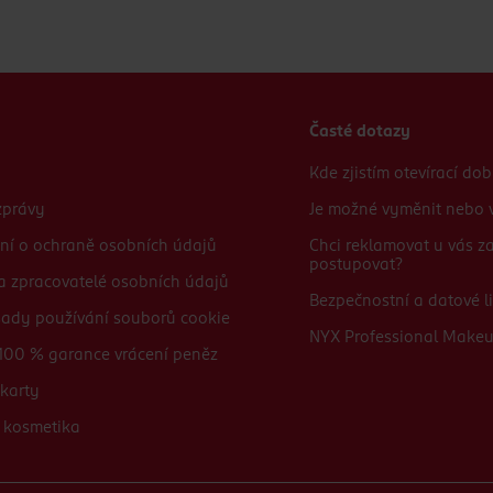
Časté dotazy
Kde zjistím otevírací do
zprávy
Je možné vyměnit nebo v
ní o ochraně osobních údajů
Chci reklamovat u vás 
postupovat?
 a zpracovatelé osobních údajů
Bezpečnostní a datové li
sady používání souborů cookie
NYX Professional Make
100 % garance vrácení peněz
karty
 kosmetika