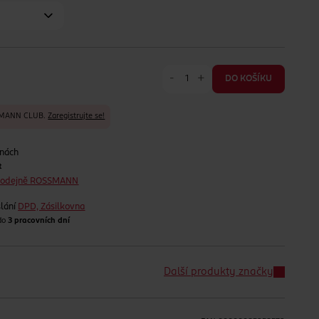
-
+
DO KOŠÍKU
SSMANN CLUB.
Zaregistrujte se!
jnách
t
prodejně ROSSMANN
lání
DPD, Zásilkovna
 do
3 pracovních dní
Další produkty značky