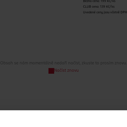
Běžná cena: 199 Kč/ks
CLUB cena: 139 Kč/ks
Uvedené ceny jsou včetně DP
Obsah se nám momentálně nedaří načíst, zkuste to prosím znovu.
Načíst znovu