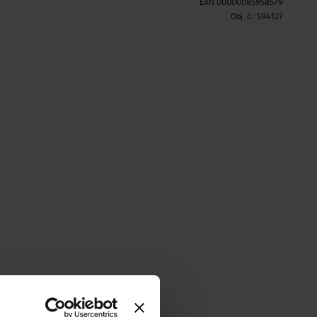
EAN
00000085958579
Obj. č.:
594127
H