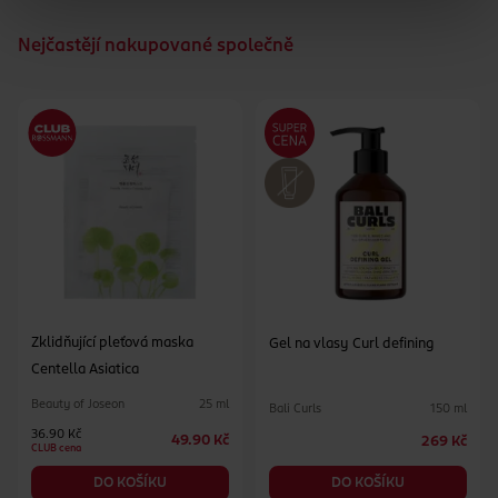
Nejčastějí nakupované společně
Zklidňující pleťová maska
Gel na vlasy Curl defining
Centella Asiatica
Beauty of Joseon
25 ml
Bali Curls
150 ml
36.90 Kč
49.90 Kč
269 Kč
CLUB cena
DO KOŠÍKU
DO KOŠÍKU