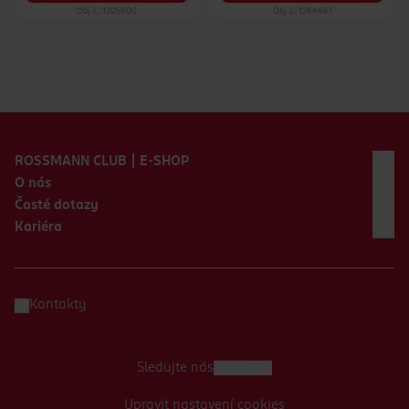
Obj. č.: 1205800
Obj. č.: 1264661
Zápatí webu
ROSSMANN CLUB | E-SHOP
O nás
Časté dotazy
Kariéra
Kontakty
Sledujte nás
Upravit nastavení cookies