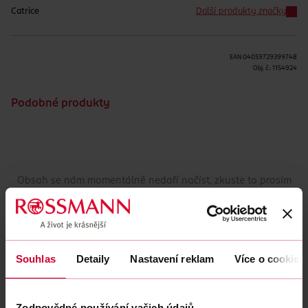
Catrice
Další produkty značky
EAN
04059729399748
Obj. č.:
1154924
Podobné produkty
Obsah se nám momentálně nedaří načíst, zkuste to prosím
znovu.
Načíst znovu
Souhlas
Detaily
Nastavení reklam
Více o cookies
Zodpovědné používání vašich údajů