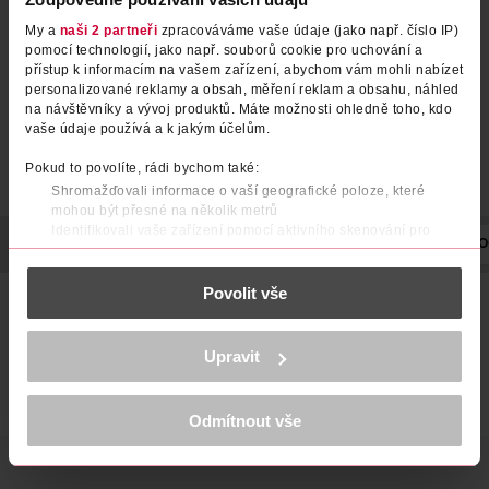
My a
naši 2 partneři
zpracováváme vaše údaje (jako např. číslo IP)
pomocí technologií, jako např. souborů cookie pro uchování a
přístup k informacím na vašem zařízení, abychom vám mohli nabízet
personalizované reklamy a obsah, měření reklam a obsahu, náhled
na návštěvníky a vývoj produktů. Máte možnosti ohledně toho, kdo
vaše údaje používá a k jakým účelům.
Pokud to povolíte, rádi bychom také:
Shromažďovali informace o vaší geografické poloze, které
mohou být přesné na několik metrů
Identifikovali vaše zařízení pomocí aktivního skenování pro
POPIS
POUŽITÍ
SLOŽENÍ
SKLADOVÁNÍ
EFEKT
PO
konkrétní charakteristiky (otisk prstu)
Zjistěte více o tom, jak zpracováváme vaše osobní údaje, a nastavte
Povolit vše
si předvolby v
části s podrobnostmi
. Svůj souhlas můžete kdykoliv
Sypký pudr Invisible Matte od CATRICE má extrémně lehkou
změnit nebo odvolat v části Prohlášení o souborech cookie.
hedvábnou texturu, která se snadno zapracuje do pokožky.
Poskytuje pleti okamžitý efekt vyhlazení a zmenšuje póry.
K provozu stránek, personalizaci obsahu a reklam, funkcí sociálních
Snižuje lesk pokožky a prodlužuje odolnost make-upu.
Upravit
médií, analýze návštěvnosti, které mohou nést osobní údaje.
Transparentní pudr je navíc vhodný pro všechny tóny pleti.
Více najdete v
prohlášení o ochraně osobních údajů.
Složení neobsahuje mikroplasty, silikony, minerální oleje,
ZOBRAZIT VÍCE
parabeny ani alkohol.
Odmítnout vše
Děkujeme za pochopení. >
více o cookies
<