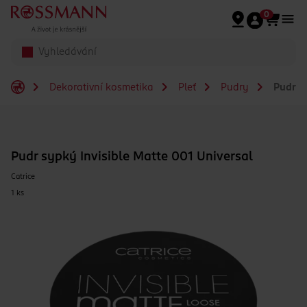
Přeskočit na hlavmní obsah
0
Dekorativní kosmetika
Pleť
Pudry
Pudr sy
Pudr sypký Invisible Matte 001 Universal
Catrice
1 ks