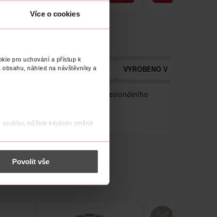
Obj. č.: 1391060
Obj. č.: 1185355
Více o cookies
kie pro uchování a přístup k
 obsahu, náhled na návštěvníky a
ADRESA VÝROBCE/DODAVATELE
VYROBENO V
VÝROBCE
irozenou, matnou pleť jako od profesionálního
j souhlas můžete kdykoliv změnit
 nést osobní údaje.
Povolit vše