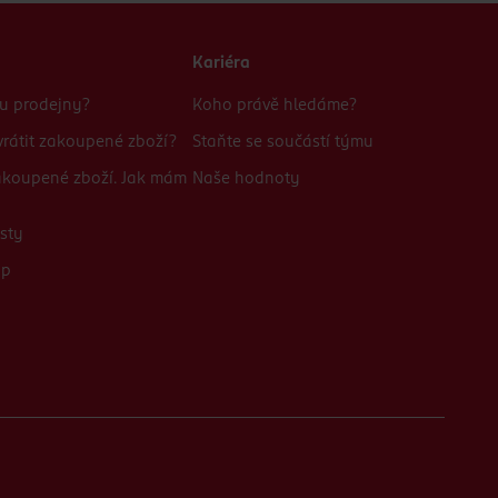
Kariéra
bu prodejny?
Koho právě hledáme?
rátit zakoupené zboží?
Staňte se součástí týmu
zakoupené zboží. Jak mám
Naše hodnoty
sty
up