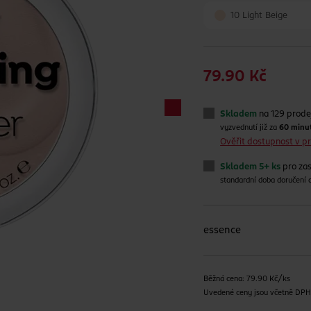
10 Light Beige
79.90 Kč
Skladem
na 129 prode
vyzvednutí již za
60 minu
Ověřit dostupnost v 
Skladem 5+ ks
pro zas
standardní doba doručení
essence
Běžná cena: 79.90 Kč/ks
Uvedené ceny jsou včetně DP