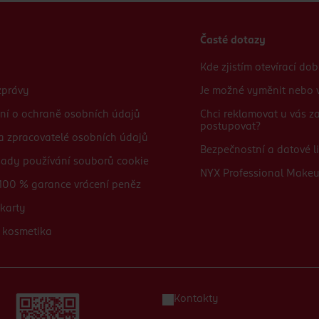
Časté dotazy
Kde zjistím otevírací do
zprávy
Je možné vyměnit nebo v
ní o ochraně osobních údajů
Chci reklamovat u vás 
postupovat?
 a zpracovatelé osobních údajů
Bezpečnostní a datové li
sady používání souborů cookie
NYX Professional Make
100 % garance vrácení peněz
karty
 kosmetika
Kontakty