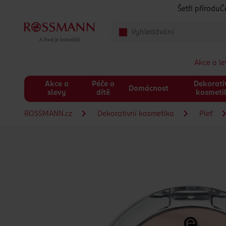
Přeskočit na hlavmní obsah
Šetři přírodu
Č
Akce a l
Akce a
Péče o
Dekorati
Domácnost
slevy
dítě
kosmeti
ROSSMANN.cz
Dekorativní kosmetika
Pleť