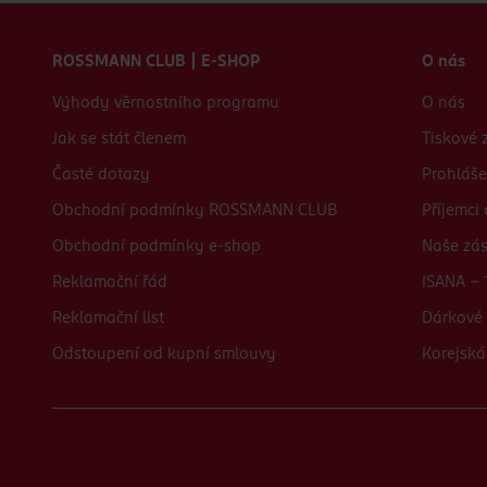
Zápatí webu
ROSSMANN CLUB | E-SHOP
O nás
Výhody věrnostního programu
O nás
Jak se stát členem
Tiskové 
Časté dotazy
Prohláše
Obchodní podmínky ROSSMANN CLUB
Příjemci
Obchodní podmínky e-shop
Naše zá
Reklamační řád
ISANA - 
Reklamační list
Dárkové 
Odstoupení od kupní smlouvy
Korejská