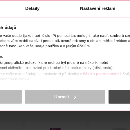
Obj. č.: 723909
Obj. č.: 1117479
Detaily
Nastavení reklam
ch údajů
vaše údaje (jako např. číslo IP) pomocí technologií, jako např. souborů coo
ychom vám mohli nabízet personalizované reklamy a obsah, měření reklam a
NÍ
EFEKT
POČET
NÁZEV VÝROBCE/DODAVATELE
edně toho, kdo vaše údaje používá a k jakým účelům.
é:
né pleti. Jemná pudrová textura se jednoduše roztírá a vytváří př
í geografické poloze, které mohou být přesné na několik metrů
mocí aktivního skenování pro konkrétní charakteristiky (otisk prstu)
áme vaše osobní údaje, a nastavte si předvolby v
části s podrobnostmi
. Svů
 souborech cookie.
obsahu a reklam, funkcí sociálních médií, analýze návštěvnosti, které mohou
ně osobních údajů.
Upravit
cookies
<