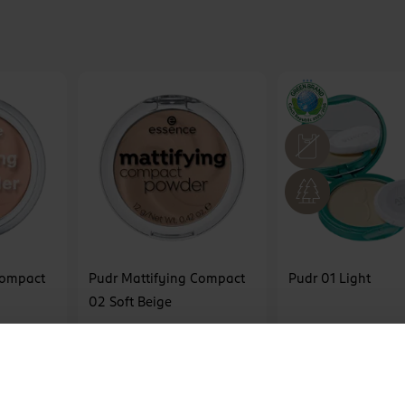
Compact
Pudr Mattifying Compact
Pudr 01 Light
02 Soft Beige
essence
Alterra Naturkosmetik
1 ks
1 ks
79.90 Kč
79.90 Kč
U
DO KOŠÍKU
DO KOŠÍKU