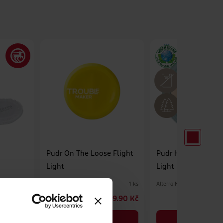
Pudr On The Loose Flight
Pudr Hyaluron Natu
Light
Light
Trouble Maker
Alterra Naturkosmetik
1 ks
1 ks
129 Kč
99.90 Kč
DO KOŠÍKU
DO KOŠÍKU