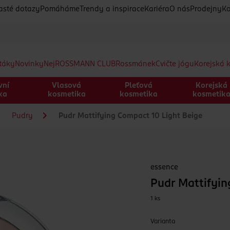
asté dotazy
Pomáháme
Trendy a inspirace
Kariéra
O nás
Prodejny
Ko
etáky
Novinky
Nej
ROSSMANN CLUB
Rossmánek
Cvičte jógu
Korejská 
vní
Vlasová
Pleťová
Korejská
ka
kosmetika
kosmetika
kosmetik
Pudry
Pudr Mattifying Compact 10 Light Beige
essence
Pudr Mattifyin
1 ks
Varianta