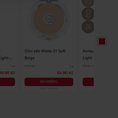
r
Oční stín Matte 01 Soft
Konturovací tyčinka 
light-
Beige
Light
essence
RIVAL Loves Me
1 ks
2 g
99.90 Kč
54.90 Kč
8
DO KOŠÍKU
DO KOŠÍKU
Obj. č.: 1386516
Obj. č.: 982061