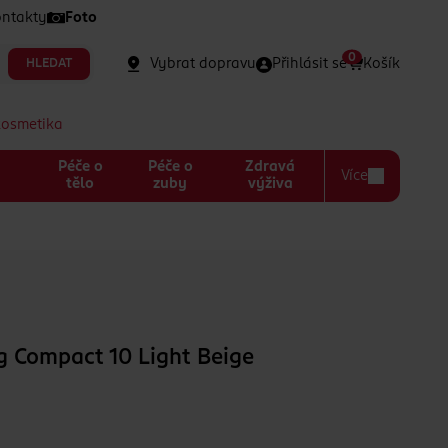
ntakty
Foto
0
Vybrat dopravu
Přihlásit se
Košík
HLEDAT
kosmetika
Péče o
Péče o
Zdravá
Více
a
tělo
zuby
výživa
g Compact 10 Light Beige