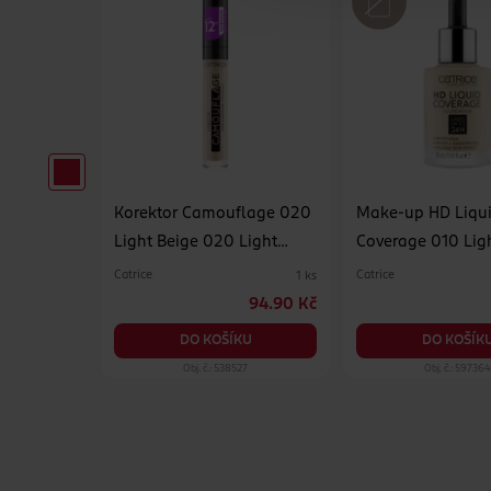
hat the
Korektor Camouflage 020
Make-up HD Liqu
Light Beige 020 Light
Coverage 010 Lig
Beige
Catrice
Catrice
4 ml
1 ks
129 Kč
94.90 Kč
KU
DO KOŠÍKU
DO KOŠÍK
288
Obj. č.: 538527
Obj. č.: 59736