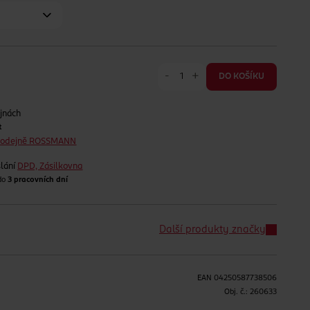
-
+
DO KOŠÍKU
jnách
t
prodejně ROSSMANN
lání
DPD, Zásilkovna
 do
3 pracovních dní
Další produkty značky
EAN
04250587738506
H
Obj. č.:
260633