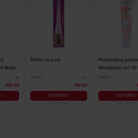
id
Štětec na pudr
Podkladový prime
ht Beige
Wonderfull 5v1 10 
medium
essence
essence
1 ks
1 ks
199 Kč
119 Kč
U
DO KOŠÍKU
DO KOŠÍKU
4
Obj. č.: 1241969
Obj. č.: 1287707