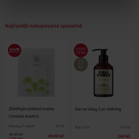
Nejčastějí nakupované společně
Zklidňující pleťová maska
Gel na vlasy Curl defining
Centella Asiatica
Beauty of Joseon
25 ml
Bali Curls
150 ml
36.90 Kč
49.90 Kč
269 Kč
CLUB cena