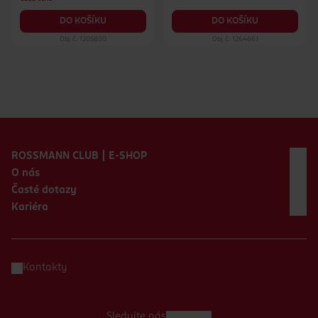
DO KOŠÍKU
DO KOŠÍKU
Obj. č.: 1205800
Obj. č.: 1264661
Zápatí webu
ROSSMANN CLUB | E-SHOP
O nás
Časté dotazy
Kariéra
Kontakty
Sledujte nás