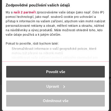
Zodpovědné používání vašich údajů
My a
naši 2 partneři
zpracováváme vaše údaje (jako např. číslo IP)
pomocí technologií, jako např. souborů cookie pro uchování a
přístup k informacím na vašem zařízení, abychom vám mohli nabízet
personalizované reklamy a obsah, měření reklam a obsahu, náhled
na návštěvníky a vývoj produktů. Máte možnosti ohledně toho, kdo
vaše údaje používá a k jakým účelům.
Pokud to povolíte, rádi bychom také:
Shromažďovali informace o vaší geografické poloze, které
mohou být přesné na několik metrů
Identifikovali vaše zařízení pomocí aktivního skenování pro
konkrétní charakteristiky (otisk prstu)
Zjistěte více o tom, jak zpracováváme vaše osobní údaje, a nastavte
Povolit vše
si předvolby v
části s podrobnostmi
. Svůj souhlas můžete kdykoliv
změnit nebo odvolat v části Prohlášení o souborech cookie.
POPIS
POUŽITÍ
SLOŽENÍ
STUPEŇ KRYTÍ
EFEKT
P
K provozu stránek, personalizaci obsahu a reklam, funkcí sociálních
Upravit
médií, analýze návštěvnosti, které mohou nést osobní údaje.
Matující pudr Fit Me od Maybelline NY, který se přizpůsobí
Více najdete v
prohlášení o ochraně osobních údajů.
textuře a tónu pleti. 100% sama sebou? Fit Me podpoří tvojí
přirozenost.Výsledek? Přirozený vzhled bez lesku a
Odmítnout vše
Děkujeme za pochopení. >
více o cookies
<
viditelných pórů.