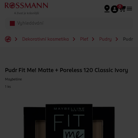
Přeskočit na hlavmní obsah
0
Dekorativní kosmetika
Pleť
Pudry
Pudr Fi
Pudr Fit Me! Matte + Poreless 120 Classic Ivory
Maybelline
1 ks