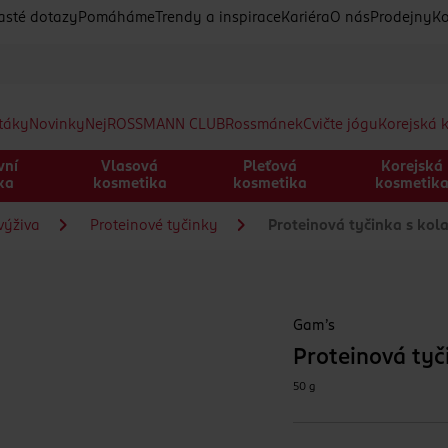
asté dotazy
Pomáháme
Trendy a inspirace
Kariéra
O nás
Prodejny
Ko
etáky
Novinky
Nej
ROSSMANN CLUB
Rossmánek
Cvičte jógu
Korejská 
vní
Vlasová
Pleťová
Korejská
ka
kosmetika
kosmetika
kosmetik
 výživa
Proteinové tyčinky
Proteinová tyčinka s ko
Gam´s
Proteinová ty
50 g