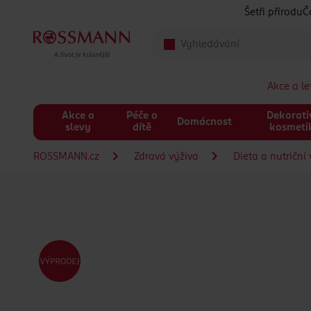
Přeskočit na hlavmní obsah
Šetři přírodu
Č
Akce a l
Akce a
Péče o
Dekorati
Domácnost
slevy
dítě
kosmeti
ROSSMANN.cz
Zdravá výživa
Dieta a nutriční