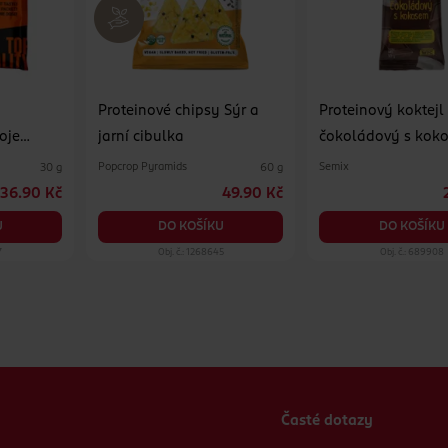
Proteinové chipsy Sýr a
Proteinový koktejl
oje
jarní cibulka
čokoládový s kok
Popcrop Pyramids
Semix
30 g
60 g
36.90 Kč
49.90 Kč
U
DO KOŠÍKU
DO KOŠÍKU
7
Obj. č.: 1268645
Obj. č.: 689908
Časté dotazy