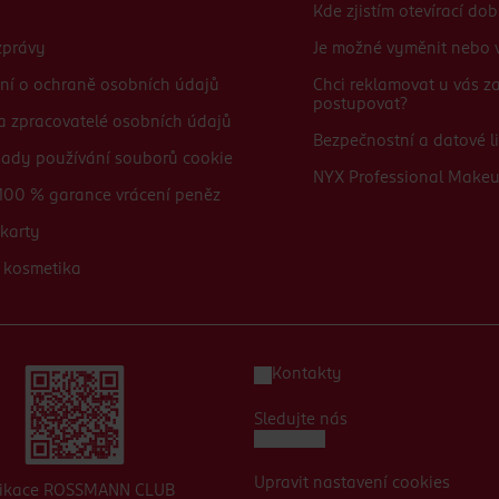
Kde zjistím otevírací do
zprávy
Je možné vyměnit nebo v
ní o ochraně osobních údajů
Chci reklamovat u vás 
postupovat?
 a zpracovatelé osobních údajů
Bezpečnostní a datové li
sady používání souborů cookie
NYX Professional Make
100 % garance vrácení peněz
karty
 kosmetika
Kontakty
Sledujte nás
Upravit nastavení cookies
likace ROSSMANN CLUB