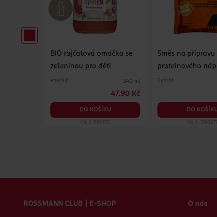
ds
BIO rajčatová omáčka se
Směs na přípravu
zeleninou pro děti
proteinového náp
Slaný karamel
enerBiO
Extrifit
200 ml
340 ml
35.90 Kč
47.90 Kč
KU
DO KOŠÍKU
DO KOŠÍK
56
Obj. č.: 596770
Obj. č.: 136067
Zápatí webu
ROSSMANN CLUB | E-SHOP
O nás