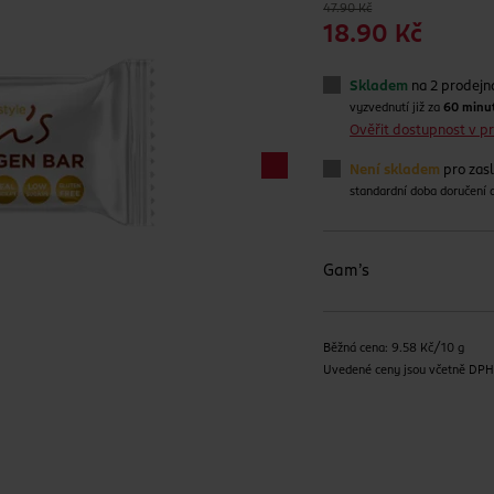
47.90 Kč
18.90 Kč
Skladem
na 2 prodejn
vyzvednutí již za
60 minu
Ověřit dostupnost v 
Není skladem
pro zas
standardní doba doručení
Gam´s
Běžná cena: 9.58 Kč/10 g
Uvedené ceny jsou včetně DP