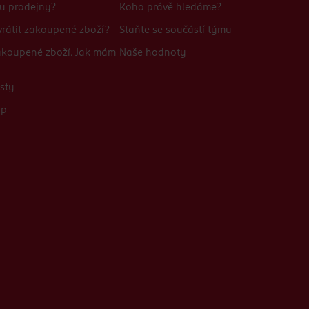
bu prodejny?
Koho právě hledáme?
rátit zakoupené zboží?
Staňte se součástí týmu
zakoupené zboží. Jak mám
Naše hodnoty
sty
up