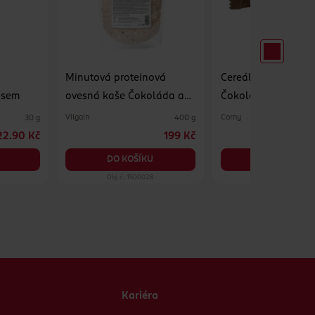
Minutová proteinová
Cereální tyčinka Bi
osem
ovesná kaše Čokoláda a
Čokoláda
lískový oříšek
Vilgain
Corny
30 g
400 g
22.90 Kč
199 Kč
2
DO KOŠÍKU
DO KOŠÍKU
Obj. č.: 1500028
Obj. č.: 217798
Kariéra