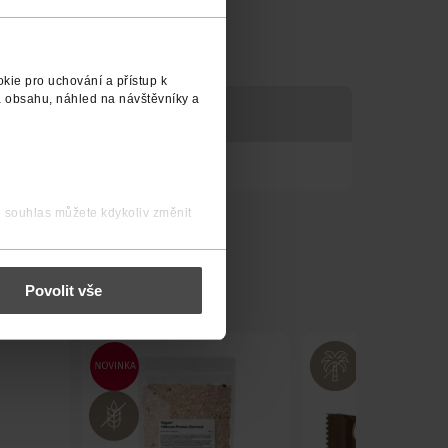
kie pro uchování a přístup k
 obsahu, náhled na návštěvníky a
ERGENY
j souhlas můžete kdykoliv změnit
 nést osobní údaje.
Povolit vše