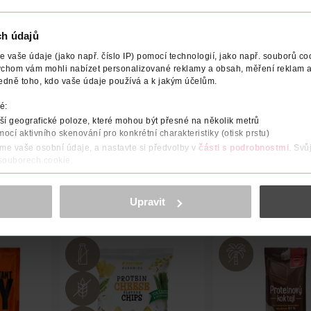
ch údajů
vaše údaje (jako např. číslo IP) pomocí technologií, jako např. souborů coo
ychom vám mohli nabízet personalizované reklamy a obsah, měření reklam a
ENO V
VÝROBCE/DODAVATEL
NUTRIČNÍ HODNOTY
AL
edně toho, kdo vaše údaje používá a k jakým účelům.
é:
u s karamelovou příchutí v mléčné čokoládě.
í geografické poloze, které mohou být přesné na několik metrů
mocí aktivního skenování pro konkrétní charakteristiky (otisk prstu)
áme vaše osobní údaje, a nastavte si předvolby v
části s podrobnostmi
. Svů
 souborech cookie.
obsahu a reklam, funkcí sociálních médií, analýze návštěvnosti, které mohou
ně osobních údajů.
Upravit
cookies
<