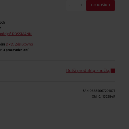
-
+
DO KOŠÍKU
ách
t
prodejně ROSSMANN
lání
DPD, Zásilkovna
 do
3 pracovních dní
Další produkty značky
EAN
08585067201871
H
Obj. č.:
1323849