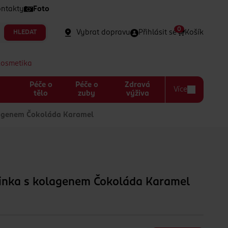
ntakty
Foto
0
Vybrat dopravu
Přihlásit se
Košík
HLEDAT
kosmetika
Péče o
Péče o
Zdravá
Více
a
tělo
zuby
výživa
lagenem Čokoláda Karamel
činka s kolagenem Čokoláda Karamel