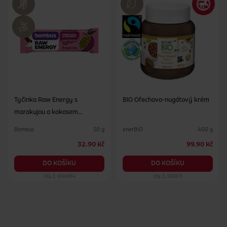
použití minimálního množství surovin té nejvyšší kvality.
Neobsahují přidaný cukr, konzervační látky, lepek ani
laktózu. Při výrobě tyčinek nepoužíváme tepelnou úpravu,
čímž surovinám uchováváme původní vlastnosti. Bombus
umožňuje rychlý příjem zdravé energie všem aktivním lidem,
ale také lidem se zdravotním omezením a nadšencům
alternativního stravování. Tyčinky jsou vhodné pro vegany,
vegetariány i celiaky a nezklamou jako správná svačina na
cesty do jakéhokoliv počasí.
Tyčinka Raw Energy s
BIO Ořechovo-nugátový krém
marakujou a kokosem
marakuja a kokos
Bombus
enerBiO
50 g
400 g
32.90 Kč
99.90 Kč
DO KOŠÍKU
DO KOŠÍKU
Obj. č.: 634694
Obj. č.: 592611