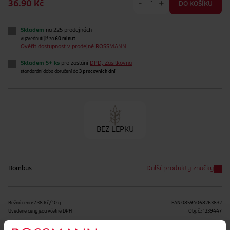
-
+
36.90 Kč
DO KOŠÍKU
Skladem
na 225 prodejnách
vyzvednutí již za
60 minut
Ověřit dostupnost v prodejně ROSSMANN
Skladem 5+ ks
pro zaslání
DPD, Zásilkovna
standardní doba doručení do
3 pracovních dní
BEZ LEPKU
Bombus
Další produkty značky
Běžná cena: 7.38 Kč/10 g
EAN
08594068263832
Uvedené ceny jsou včetně DPH
Obj. č.:
1239447