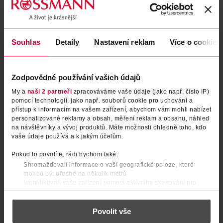
Podobné produkty
Souhlas
Detaily
Nastavení reklam
Více o cookies
Zodpovědné používání vašich údajů
My a
naši 2 partneři
zpracováváme vaše údaje (jako např. číslo IP)
pomocí technologií, jako např. souborů cookie pro uchování a
přístup k informacím na vašem zařízení, abychom vám mohli nabízet
personalizované reklamy a obsah, měření reklam a obsahu, náhled
na návštěvníky a vývoj produktů. Máte možnosti ohledně toho, kdo
vaše údaje používá a k jakým účelům.
Proteinová tyčinka Double
Proteinová tyčinka Crunchy
Trouble Salted Caramel
Chocolate
Pokud to povolíte, rádi bychom také:
Shromažďovali informace o vaší geografické poloze, které
Vilgain
Bombus
55 g
50 g
mohou být přesné na několik metrů
Identifikovali vaše zařízení pomocí aktivního skenování pro
59.90 Kč
36.90 Kč
konkrétní charakteristiky (otisk prstu)
Zjistěte více o tom, jak zpracováváme vaše osobní údaje, a nastavte
DO KOŠÍKU
DO KOŠÍKU
Povolit vše
si předvolby v
části s podrobnostmi
. Svůj souhlas můžete kdykoliv
Obj. č.: 1271867
Obj. č.: 1239461
změnit nebo odvolat v části Prohlášení o souborech cookie.