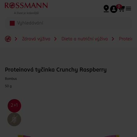
Přeskočit na hlavmní obsah
0
Zdravá výživa
Dieta a nutriční výživa
Proteino
Proteinová tyčinka Crunchy Raspberry
Bombus
50 g