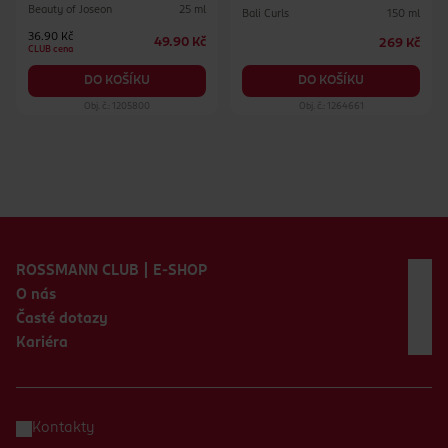
Beauty of Joseon
25 ml
Bali Curls
150 ml
36.90 Kč
49.90 Kč
269 Kč
CLUB cena
DO KOŠÍKU
DO KOŠÍKU
Obj. č.: 1205800
Obj. č.: 1264661
Zápatí webu
ROSSMANN CLUB | E-SHOP
O nás
Časté dotazy
Kariéra
Kontakty