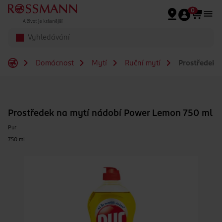
Přeskočit na hlavmní obsah
0
Domácnost
Mytí
Ruční mytí
Prostředek 
Prostředek na mytí nádobí Power Lemon 750 ml
Pur
750 ml