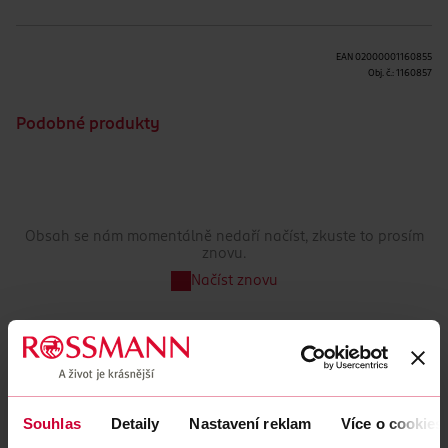
EAN
02000001160855
Obj. č.:
1160857
Podobné produkty
Obsah se nám momentálně nedaří načíst, zkuste to prosím
znovu.
Načíst znovu
Souhlas
Detaily
Nastavení reklam
Více o cookies