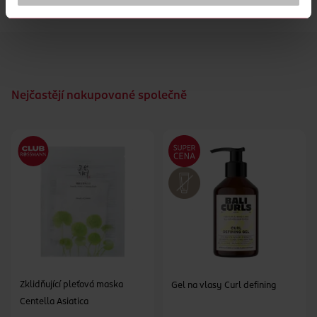
Láhev je po použití recyklovatelná
Nejčastějí nakupované společně
Zklidňující pleťová maska
Gel na vlasy Curl defining
Centella Asiatica