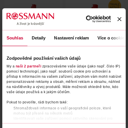
Souhlas
Detaily
Nastavení reklam
Více o cookies
Zodpovědné používání vašich údajů
Prostředek na mytí nádobí
Prostředek na mytí nádobí
My a
naši 2 partneři
zpracováváme vaše údaje (jako např. číslo IP)
Aloe Vera & Pink Jasmin 900
Aloe Vera&Pink Jasmin 450 ml
pomocí technologií, jako např. souborů cookie pro uchování a
ml
přístup k informacím na vašem zařízení, abychom vám mohli nabízet
Jar
Jar
900 ml
450 ml
personalizované reklamy a obsah, měření reklam a obsahu, náhled
84.90 Kč
49.90 Kč
na návštěvníky a vývoj produktů. Máte možnosti ohledně toho, kdo
vaše údaje používá a k jakým účelům.
DO KOŠÍKU
DO KOŠÍKU
Pokud to povolíte, rádi bychom také:
Obj. č.: 914093
Obj. č.: 914062
Shromažďovali informace o vaší geografické poloze, které
mohou být přesné na několik metrů
Identifikovali vaše zařízení pomocí aktivního skenování pro
konkrétní charakteristiky (otisk prstu)