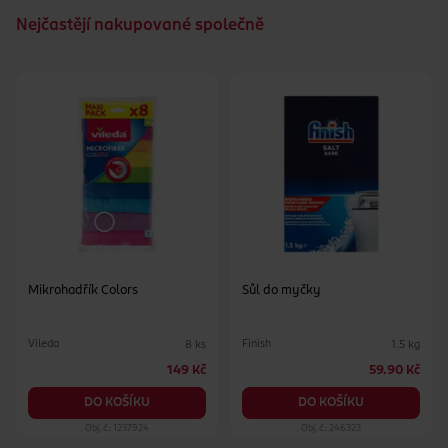
Nejčastějí nakupované společně
Mikrohadřík Colors
Sůl do myčky
Vileda
Finish
8 ks
1.5 kg
149 Kč
59.90 Kč
DO KOŠÍKU
DO KOŠÍKU
Obj. č.: 1237924
Obj. č.: 246323