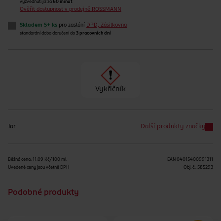
vyzvednutí již za
60 minut
Ověřit dostupnost v prodejně ROSSMANN
Skladem 5+ ks
pro zaslání
DPD, Zásilkovna
standardní doba doručení do
3 pracovních dní
Vykřičník
Jar
Další produkty značky
Běžná cena: 11.09 Kč/100 ml
EAN
04015400991311
Uvedené ceny jsou včetně DPH
Obj. č.:
585293
Podobné produkty