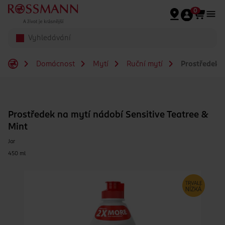
Přeskočit na hlavmní obsah
0
Domácnost
Mytí
Ruční mytí
Prostředek n
Prostředek na mytí nádobí Sensitive Teatree &
Mint
Jar
450 ml