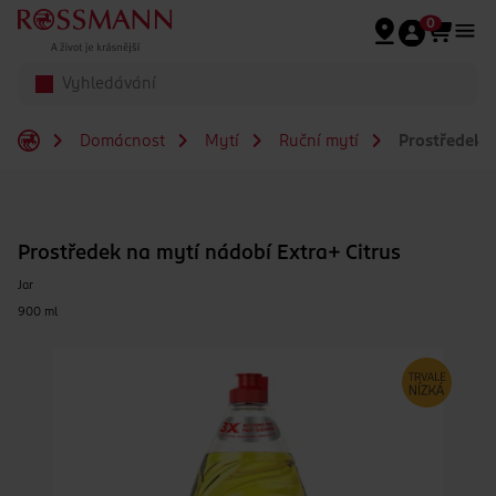
Přeskočit na hlavmní obsah
0
Domácnost
Mytí
Ruční mytí
Prostředek n
Prostředek na mytí nádobí Extra+ Citrus
Jar
900 ml