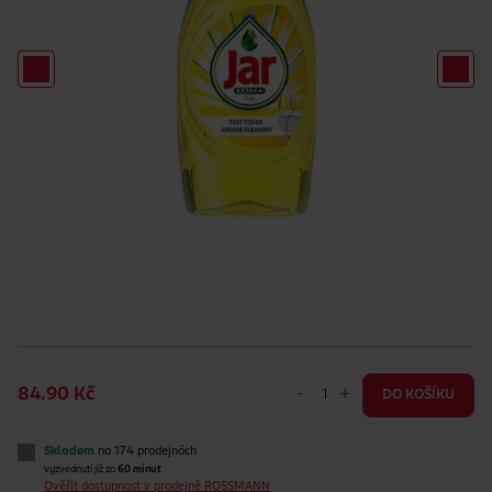
-
+
84.90 Kč
DO KOŠÍKU
Skladem
na 174 prodejnách
vyzvednutí již za
60 minut
Ověřit dostupnost v prodejně ROSSMANN