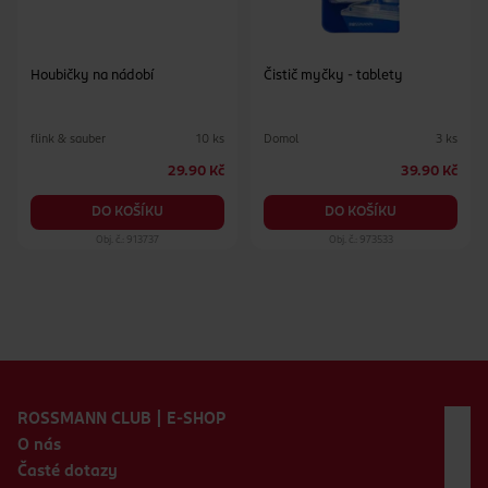
Houbičky na nádobí
Čistič myčky - tablety
flink & sauber
Domol
10 ks
3 ks
29.90 Kč
39.90 Kč
DO KOŠÍKU
DO KOŠÍKU
Obj. č.: 913737
Obj. č.: 973533
Zápatí webu
ROSSMANN CLUB | E-SHOP
O nás
Časté dotazy