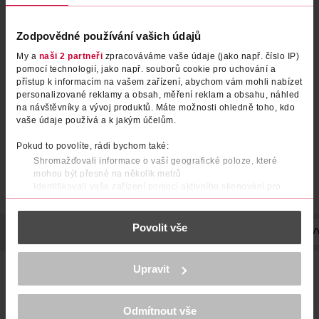
Zodpovědné používání vašich údajů
Spalovač tuku Nero, doplněk
Supergreens Lesní směs,
My a
naši 2 partneři
zpracováváme vaše údaje (jako např. číslo IP)
stravy
doplněk stravy
pomocí technologií, jako např. souborů cookie pro uchování a
přístup k informacím na vašem zařízení, abychom vám mohli nabízet
GymBeam
Blendea
120 ks
90 g
personalizované reklamy a obsah, měření reklam a obsahu, náhled
359 Kč
299 Kč
na návštěvníky a vývoj produktů. Máte možnosti ohledně toho, kdo
vaše údaje používá a k jakým účelům.
DO KOŠÍKU
DO KOŠÍKU
Obj. č.: 1259094
Obj. č.: 1330816
Pokud to povolíte, rádi bychom také:
Shromažďovali informace o vaší geografické poloze, které
mohou být přesné na několik metrů
Identifikovali vaše zařízení pomocí aktivního skenování pro
konkrétní charakteristiky (otisk prstu)
Zjistěte více o tom, jak zpracováváme vaše osobní údaje, a nastavte
Povolit vše
si předvolby v
části s podrobnostmi
. Svůj souhlas můžete kdykoliv
POPIS
POUŽITÍ
SLOŽENÍ
UPOZORNĚNÍ
POČET
V
změnit nebo odvolat v části Prohlášení o souborech cookie.
K provozu stránek, personalizaci obsahu a reklam, funkcí sociálních
ProbioTen je funkční doplněk stravy obsahující deset kmenů
Upravit
médií, analýze návštěvnosti, které mohou nést osobní údaje.
probiotických bakterií s 10 miliardami CFU (jednotek
Více najdete v
prohlášení o ochraně osobních údajů.
tvořících kolonie). Jedná se o zdraví prospěšné
mikroorganismy, které jsou zároveň přirozenou součástí
Odmítnout vše
Děkujeme za pochopení. >
více o cookies
<
střevního mikrobiomu. ProbioTen tak pomáhá pečovat o jeho