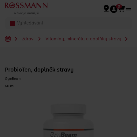
Přeskočit na hlavmní obsah
0
Zdraví
Vitaminy, minerály a doplňky stravy
Pr
ProbioTen, doplněk stravy
GymBeam
60 ks