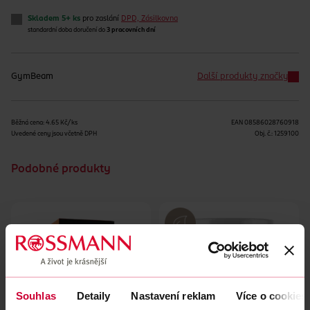
Skladem 5+ ks
pro zaslání
DPD, Zásilkovna
standardní doba doručení do
3 pracovních dní
GymBeam
Další produkty značky
Běžná cena: 4.65 Kč/ks
EAN
08586028760918
Uvedené ceny jsou včetně DPH
Obj. č.:
1259100
Podobné produkty
Souhlas
Detaily
Nastavení reklam
Více o cookies