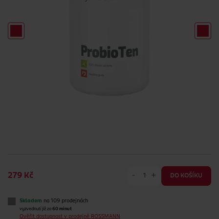
-
+
279 Kč
DO KOŠÍKU
Skladem
na 109 prodejnách
vyzvednutí již za
60 minut
Ověřit dostupnost v prodejně ROSSMANN