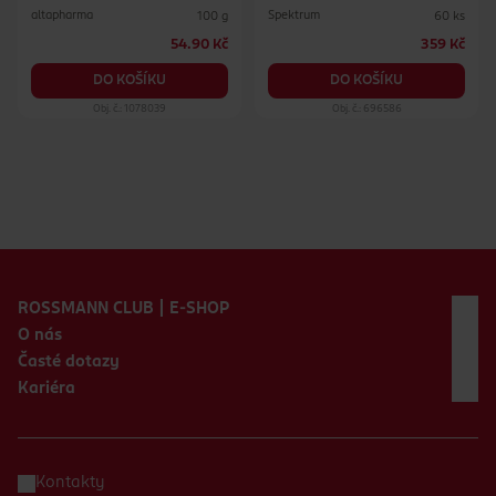
altapharma
Spektrum
100 g
60 ks
54.90 Kč
359 Kč
DO KOŠÍKU
DO KOŠÍKU
Obj. č.: 1078039
Obj. č.: 696586
Zápatí webu
ROSSMANN CLUB | E-SHOP
O nás
Časté dotazy
Kariéra
Kontakty