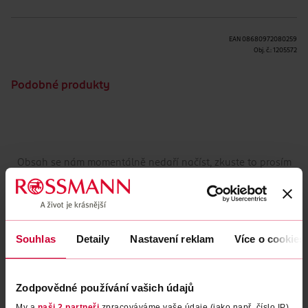
EAN
08680972080259
Obj. č.:
1205572
Podobné produkty
Obsah se nám momentálně nedaří načíst, zkuste to prosím
znovu.
Načíst znovu
Souhlas
Detaily
Nastavení reklam
Více o cookies
Zodpovědné používání vašich údajů
My a
naši 2 partneři
zpracováváme vaše údaje (jako např. číslo IP)