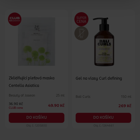
Zklidňující pleťová maska
Gel na vlasy Curl defining
Centella Asiatica
Beauty of Joseon
25 ml
Bali Curls
150 ml
36.90 Kč
49.90 Kč
269 Kč
CLUB cena
DO KOŠÍKU
DO KOŠÍKU
Obj. č.: 1205800
Obj. č.: 1264661