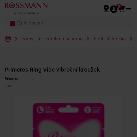
Přeskočit na hlavmní obsah
0
Zdraví
Erotika a ochrana
Erotické hračky
Primeros Ring Vibe vibrační kroužek
Primeros
1 ks