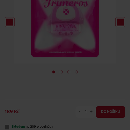
-
+
189 Kč
DO KOŠÍKU
Skladem
na 209 prodejnách