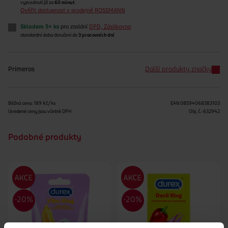
vyzvednutí již za
60 minut
Ověřit dostupnost v prodejně ROSSMANN
Skladem 5+ ks
pro zaslání
DPD, Zásilkovna
standardní doba doručení do
3 pracovních dní
Primeros
Další produkty značky
Běžná cena: 189 Kč/ks
EAN
08594068383103
Uvedené ceny jsou včetně DPH
Obj. č.:
632942
Podobné produkty