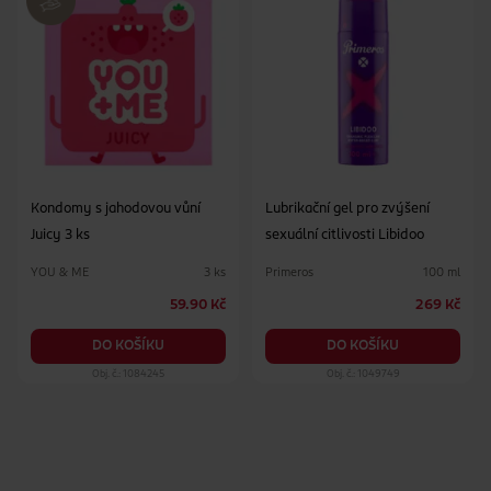
Kondomy s jahodovou vůní
Lubrikační gel pro zvýšení
Juicy 3 ks
sexuální citlivosti Libidoo
YOU & ME
Primeros
3 ks
100 ml
59.90 Kč
269 Kč
DO KOŠÍKU
DO KOŠÍKU
Obj. č.: 1084245
Obj. č.: 1049749