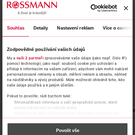
Vibrační kroužek Vibe Ring
Vibrační kroužek Intense Little
Souhlas
Detaily
Nastavení reklam
Více o cookies
Devil
Durex
Durex
1 ks
1 ks
Zodpovědné používání vašich údajů
249 Kč
349 Kč
199 Kč
279 Kč
My a
naši 2 partneři
zpracováváme vaše údaje (jako např. číslo IP)
pomocí technologií, jako např. souborů cookie pro uchování a
DO KOŠÍKU
DO KOŠÍKU
přístup k informacím na vašem zařízení, abychom vám mohli nabízet
Obj. č.: 1164008
Obj. č.: 201919
personalizované reklamy a obsah, měření reklam a obsahu, náhled
na návštěvníky a vývoj produktů. Máte možnosti ohledně toho, kdo
vaše údaje používá a k jakým účelům.
Pokud to povolíte, rádi bychom také:
Shromažďovali informace o vaší geografické poloze, které
mohou být přesné na několik metrů
POPIS
POUŽITÍ
SKLADOVÁNÍ
POČET
NÁZEV VÝROBC
Identifikovali vaše zařízení pomocí aktivního skenování pro
konkrétní charakteristiky (otisk prstu)
Zjistěte více o tom, jak zpracováváme vaše osobní údaje, a nastavte
Vibrační kroužek, který svými intenzivními vibracemi
Povolit vše
si předvolby v
části s podrobnostmi
. Svůj souhlas můžete kdykoliv
rozehraje nelítostnou spirálu extáze. Sází na přítomnost,