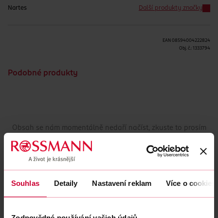
Nartes
Další produkty značky
EAN
08594004222824
Obj. č.:
1333794
Podobné produkty
Obsah se nám momentálně nedaří načíst, zkuste to prosím
znovu.
Načíst znovu
Souhlas
Detaily
Nastavení reklam
Více o cookies
Zodpovědné používání vašich údajů