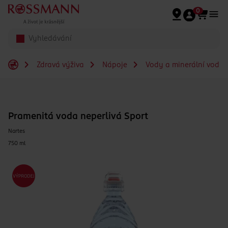
Přeskočit na hlavmní obsah
0
Zdravá výživa
Nápoje
Vody a minerální vody
Pramenitá voda neperlivá Sport
Nartes
750 ml