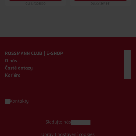
Obj. č.: 1205800
Obj. č.: 1264661
Zápatí webu
ROSSMANN CLUB | E-SHOP
O nás
Časté dotazy
Kariéra
Kontakty
Sledujte nás
Upravit nastavení cookies