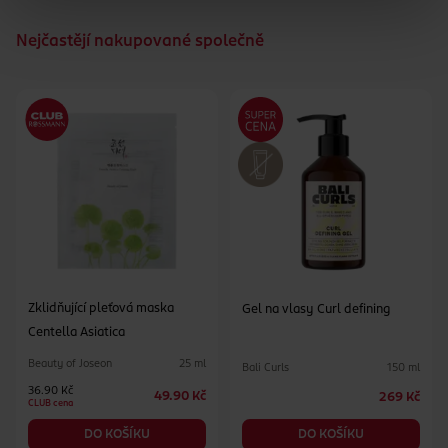
Nejčastějí nakupované společně
Zklidňující pleťová maska
Gel na vlasy Curl defining
Centella Asiatica
Beauty of Joseon
25 ml
Bali Curls
150 ml
36.90 Kč
49.90 Kč
269 Kč
CLUB cena
DO KOŠÍKU
DO KOŠÍKU