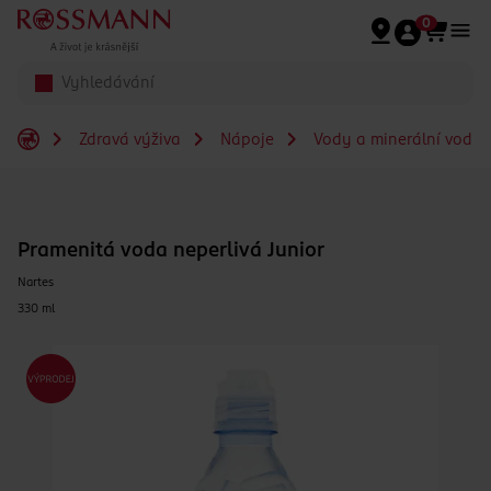
Přeskočit na hlavmní obsah
0
Zdravá výživa
Nápoje
Vody a minerální vody
Pramenitá voda neperlivá Junior
Nartes
330 ml