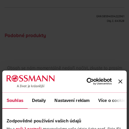
EAN
08594004222961
Obj. č.:
643528
Podobné produkty
Obsah se nám momentálně nedaří načíst, zkuste to prosím
znovu.
Načíst znovu
Souhlas
Detaily
Nastavení reklam
Více o cookies
Zodpovědné používání vašich údajů