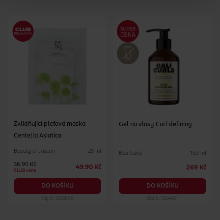
Zklidňující pleťová maska
Gel na vlasy Curl defining
Centella Asiatica
Beauty of Joseon
25 ml
Bali Curls
150 ml
36.90 Kč
49.90 Kč
269 Kč
CLUB cena
DO KOŠÍKU
DO KOŠÍKU
Obj. č.: 1205800
Obj. č.: 1264661