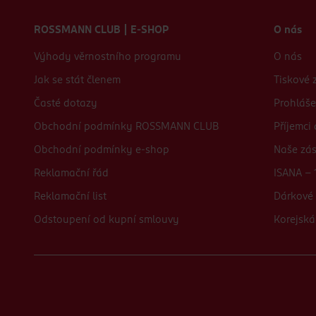
Zápatí webu
ROSSMANN CLUB | E-SHOP
O nás
Výhody věrnostního programu
O nás
Jak se stát členem
Tiskové 
Časté dotazy
Prohláše
Obchodní podmínky ROSSMANN CLUB
Příjemci
Obchodní podmínky e-shop
Naše zá
Reklamační řád
ISANA - 
Reklamační list
Dárkové 
Odstoupení od kupní smlouvy
Korejská