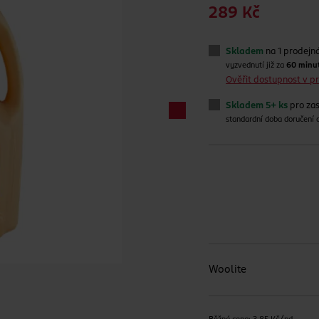
289 Kč
Skladem
na 1 prodejn
vyzvednutí již za
60 minu
Ověřit dostupnost v 
Skladem 5+ ks
pro zas
standardní doba doručení
Woolite