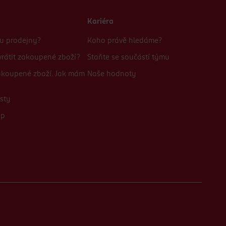
Kariéra
bu prodejny?
Koho právě hledáme?
rátit zakoupené zboží?
Staňte se součástí týmu
zakoupené zboží. Jak mám
Naše hodnoty
sty
up