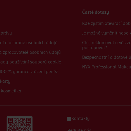
Časté dotazy
Kde zjistím otevírací do
zprávy
Je možné vyměnit nebo v
ní o ochraně osobních údajů
Chci reklamovat u vás 
postupovat?
 a zpracovatelé osobních údajů
Bezpečnostní a datové li
sady používání souborů cookie
NYX Professional Make
100 % garance vrácení peněz
karty
 kosmetika
Kontakty
Sledujte nás