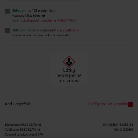
Skladem
na 113 prodejnách
vyzvednutí již za
60 minut
Ověřit dostupnost v prodejně ROSSMANN
Skladem 5+ ks
pro zaslání
DPD, Zásilkovna
standardní doba doručení do
3 pracovních dní
Látky
nebezpečné
pro zdraví
Karl Lagerfeld
Další produkty značky
Běžná cena: 99.90 Kč/10 ml
EAN
03386460059183
CLUB cena: 59.90 Kč/10 ml
Obj. č.:
1230161
Uvedené ceny jsou včetně DPH