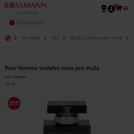
Přeskočit na hlavmní obsah
0
Pro muže
Tělo
Vůně a parfémy pro muže
Pour Homme toaletní voda pro muže
Karl Lagerfeld
100 ml