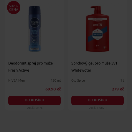
Deodorant sprej pro muže
Sprchový gel pro muže 3v1
Fresh Active
Whitewater
NIVEA Men
Old Spice
150 ml
1 l
69.90 Kč
279 Kč
DO KOŠÍKU
DO KOŠÍKU
Obj. č.: 13475
Obj. č.: 1168211