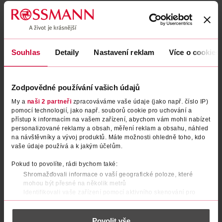
Podobné produkty
Souhlas
Detaily
Nastavení reklam
Více o cookies
Zodpovědné používání vašich údajů
My a
naši 2 partneři
zpracováváme vaše údaje (jako např. číslo IP)
pomocí technologií, jako např. souborů cookie pro uchování a
přístup k informacím na vašem zařízení, abychom vám mohli nabízet
personalizované reklamy a obsah, měření reklam a obsahu, náhled
na návštěvníky a vývoj produktů. Máte možnosti ohledně toho, kdo
vaše údaje používá a k jakým účelům.
For Him toaletní voda pro
Seductive Noir Homme
muže
toaletní voda pro muže
Pokud to povolíte, rádi bychom také:
Shromažďovali informace o vaší geografické poloze, které
Karl Lagerfeld
Guess
50 ml
50 ml
mohou být přesné na několik metrů
449 Kč
499 Kč
Identifikovali vaše zařízení pomocí aktivního skenování pro
699 Kč
749 Kč
CLUB cena
CLUB cena
konkrétní charakteristiky (otisk prstu)
DO KOŠÍKU
DO KOŠÍKU
Zjistěte více o tom, jak zpracováváme vaše osobní údaje, a nastavte
Povolit vše
si předvolby v
části s podrobnostmi
. Svůj souhlas můžete kdykoliv